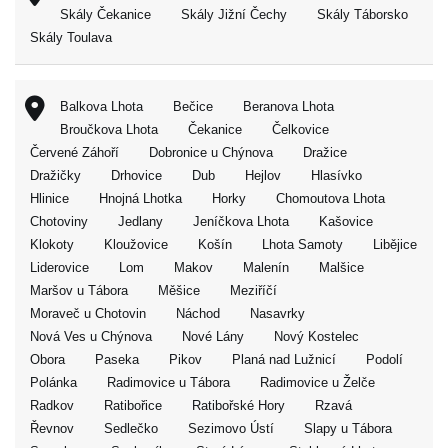
Skály Čekanice
Skály Jižní Čechy
Skály Táborsko
Skály Toulava
Balkova Lhota
Bečice
Beranova Lhota
Broučkova Lhota
Čekanice
Čelkovice
Červené Záhoří
Dobronice u Chýnova
Dražice
Dražičky
Drhovice
Dub
Hejlov
Hlasívko
Hlinice
Hnojná Lhotka
Horky
Chomoutova Lhota
Chotoviny
Jedlany
Jeníčkova Lhota
Kašovice
Klokoty
Kloužovice
Košín
Lhota Samoty
Libějice
Liderovice
Lom
Makov
Malenín
Malšice
Maršov u Tábora
Měšice
Meziříčí
Moraveč u Chotovin
Náchod
Nasavrky
Nová Ves u Chýnova
Nové Lány
Nový Kostelec
Obora
Paseka
Pikov
Planá nad Lužnicí
Podolí
Polánka
Radimovice u Tábora
Radimovice u Želče
Radkov
Ratibořice
Ratibořské Hory
Rzavá
Řevnov
Sedlečko
Sezimovo Ústí
Slapy u Tábora