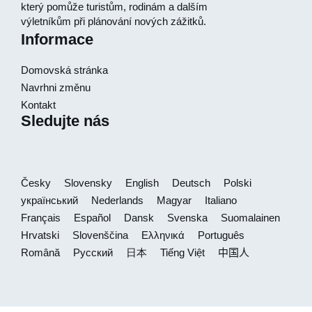
který pomůže turistům, rodinám a dalším
výletníkům při plánování nových zážitků.
Informace
Domovská stránka
Navrhni změnu
Kontakt
Sledujte nás
Česky
Slovensky
English
Deutsch
Polski
український
Nederlands
Magyar
Italiano
Français
Español
Dansk
Svenska
Suomalainen
Hrvatski
Slovenščina
Ελληνικά
Português
Română
Русский
日本
Tiếng Việt
中国人