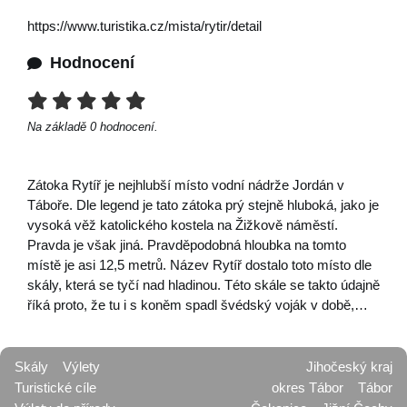
https://www.turistika.cz/mista/rytir/detail
Hodnocení
Na základě
0
hodnocení.
Zátoka Rytíř je nejhlubší místo vodní nádrže Jordán v
Táboře. Dle legend je tato zátoka prý stejně hluboká, jako je
vysoká věž katolického kostela na Žižkově náměstí.
Pravda je však jiná. Pravděpodobná hloubka na tomto
místě je asi 12,5 metrů. Název Rytíř dostalo toto místo dle
skály, která se tyčí nad hladinou. Této skále se takto údajně
říká proto, že tu i s koněm spadl švédský voják v době,…
Skály
Výlety
Jihočeský kraj
Turistické cíle
okres Tábor
Tábor