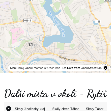
MapLibre
|
OpenFreeMap
© OpenMapTiles
Data from
OpenStreetMap
Další místa v okolí - Rytíř
Skály Jihočeský kraj
Skály okres Tábor
Skály Tábor