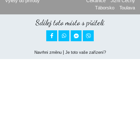
Výlety do přírody
Čekanice
Jižní Čechy
Táborsko
Toulava
Sdílej toto místo s přáteli


|
Navrhni změnu
Je toto vaše zařízení?