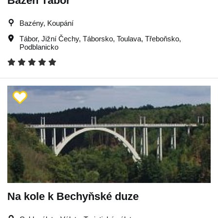
Bazén Tábor
Bazény, Koupání
Tábor
,
Jižní Čechy
,
Táborsko
,
Toulava
,
Třeboňsko
,
Podblanicko
Na kole k Bechyňské duze