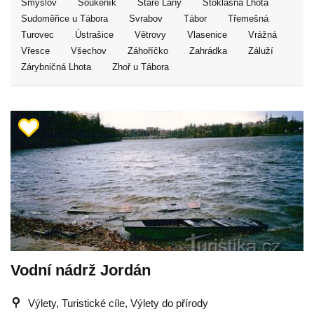
Smyslov
Soukeník
Staré Lány
Stoklasná Lhota
Sudoměřice u Tábora
Svrabov
Tábor
Třemešná
Turovec
Ústrašice
Větrovy
Vlasenice
Vrážná
Vřesce
Všechov
Záhoříčko
Zahrádka
Záluží
Zárybničná Lhota
Zhoř u Tábora
Vodní nádrž Jordán
Výlety, Turistické cíle, Výlety do přírody