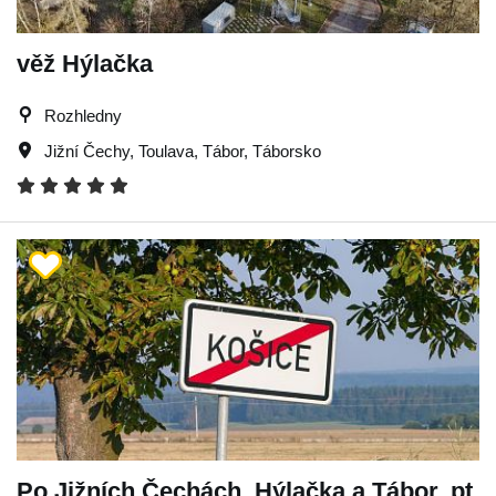
věž Hýlačka
Rozhledny
Jižní Čechy
,
Toulava
,
Tábor
,
Táborsko
Po Jižních Čechách, Hýlačka a Tábor, pt.