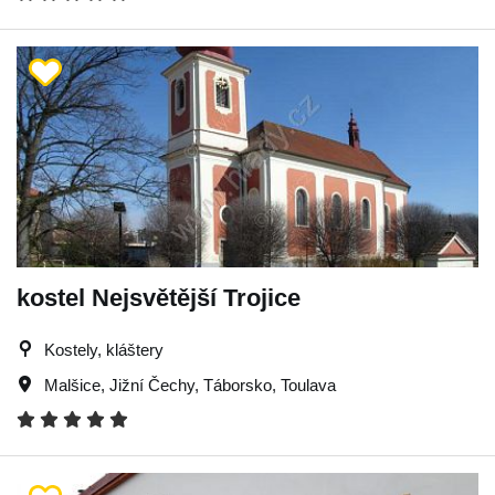
kostel Nejsvětější Trojice
Kostely, kláštery
Malšice
,
Jižní Čechy
,
Táborsko
,
Toulava