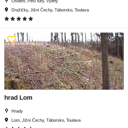
Ostatní, Pěší túry, Výlety
Dražičky
,
Jižní Čechy
,
Táborsko
,
Toulava
hrad Lom
Hrady
Lom
,
Jižní Čechy
,
Táborsko
,
Toulava