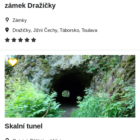
zámek Dražičky
Zámky
Dražičky
,
Jižní Čechy
,
Táborsko
,
Toulava
Skalní tunel