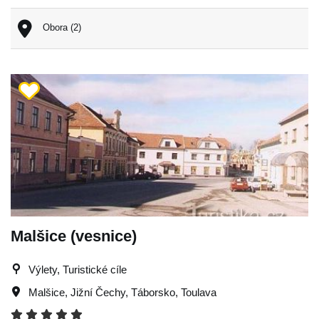
Obora (2)
Malšice (vesnice)
Výlety, Turistické cíle
Malšice
,
Jižní Čechy
,
Táborsko
,
Toulava