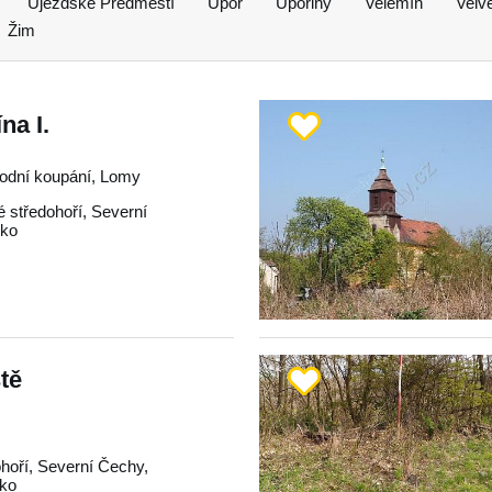
Újezdské Předměstí
Úpoř
Úpořiny
Velemín
Velv
Žim
na I.
rodní koupání, Lomy
 středohoří
,
Severní
cko
ště
hoří
,
Severní Čechy
,
cko