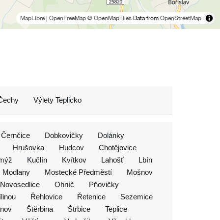
MapLibre
|
OpenFreeMap
© OpenMapTiles
Data from
OpenStreetMap
 Čechy
Výlety Teplicko
Černčice
Dobkovičky
Dolánky
Hrušovka
Hudcov
Chotějovice
mýž
Kučlín
Kvítkov
Lahošť
Lbín
Modlany
Mostecké Předměstí
Mošnov
Novosedlice
Ohníč
Pňovičky
linou
Řehlovice
Řetenice
Sezemice
ánov
Štěrbina
Štrbice
Teplice