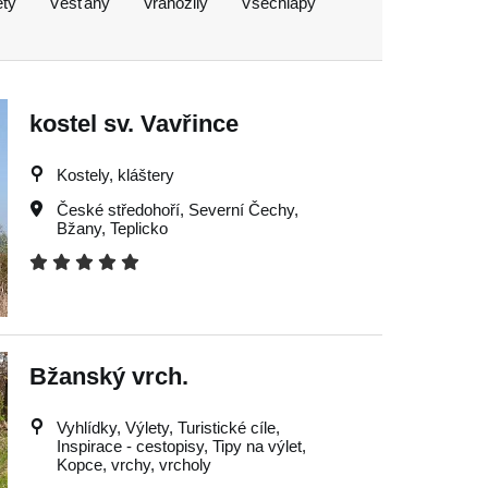
ěty
Věšťany
Vrahožily
Všechlapy
kostel sv. Vavřince
Kostely, kláštery
České středohoří
,
Severní Čechy
,
Bžany
,
Teplicko
Bžanský vrch.
Vyhlídky, Výlety, Turistické cíle,
Inspirace - cestopisy, Tipy na výlet,
Kopce, vrchy, vrcholy