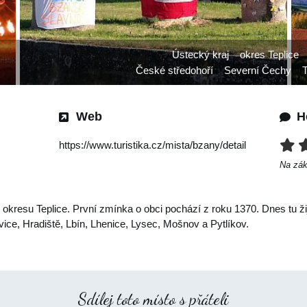
Ústecký kraj
okres Teplice
České středohoří
Severní Čechy
T
Web
H
https://www.turistika.cz/mista/bzany/detail
Na zá
 okresu Teplice. První zmínka o obci pochází z roku 1370. Dnes tu 
ice, Hradiště, Lbín, Lhenice, Lysec, Mošnov a Pytlíkov.
Sdílej toto místo s přáteli