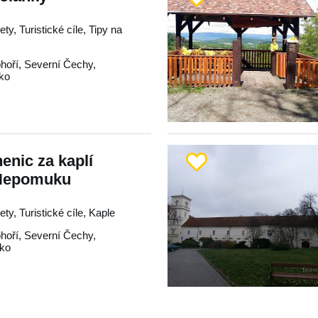
ty, Turistické cíle, Tipy na
hoří
,
Severní Čechy
,
cko
enic za kaplí
 Nepomuku
ty, Turistické cíle, Kaple
hoří
,
Severní Čechy
,
cko