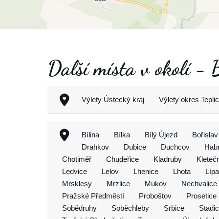
Další místa v okolí -
Výlety Ústecký kraj
Výlety okres Tepli
Bílina
Bílka
Bílý Újezd
Bořislav
Drahkov
Dubice
Duchcov
Hab
Chotiměř
Chudeřice
Kladruby
Kleteč
Ledvice
Lelov
Lhenice
Lhota
Lípa
Mrsklesy
Mrzlice
Mukov
Nechvalice
Pražské Předměstí
Proboštov
Prosetice
Sobědruhy
Soběchleby
Srbice
Stadi