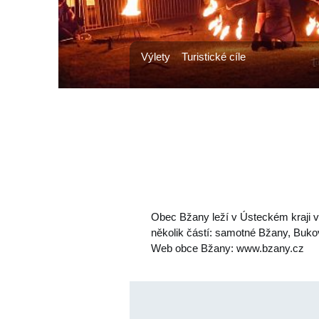
Výlety
Turistické cíle
Obec Bžany leží v Ústeckém kraji v
několik částí: samotné Bžany, Bukov
Web obce Bžany: www.bzany.cz