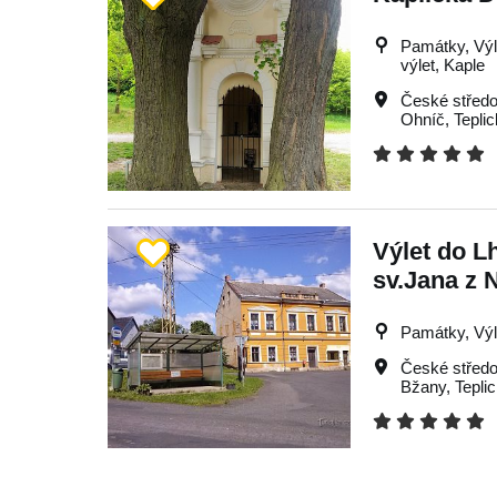
Památky, Výle
výlet, Kaple
České středo
Ohníč
,
Tepli
Výlet do Lh
sv.Jana z
Památky, Výle
České středo
Bžany
,
Tepli