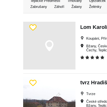
Teplické Předměstí
Trnovany
Újezdeček
Zabrušany
Záhoří
Žalany
Želénky
Lom Karolí
Koupání, Pří
Bžany
,
České
Čechy
,
Tepli
tvrz Hradi
Tvrze
České středo
Bžany
,
Tepli