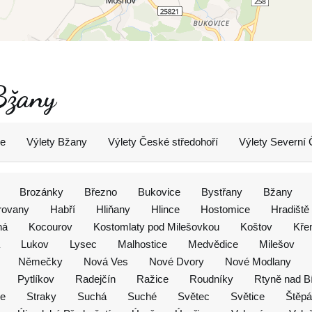
 Bžany
ce
Výlety Bžany
Výlety České středohoří
Výlety Severní
Brozánky
Březno
Bukovice
Bystřany
Bžany
rovany
Habří
Hliňany
Hlince
Hostomice
Hradiště
ná
Kocourov
Kostomlaty pod Milešovkou
Koštov
Kře
Lukov
Lysec
Malhostice
Medvědice
Milešov
Němečky
Nová Ves
Nové Dvory
Nové Modlany
Pytlíkov
Radejčín
Ražice
Roudníky
Rtyně nad Bí
ce
Straky
Suchá
Suché
Světec
Světice
Štěp