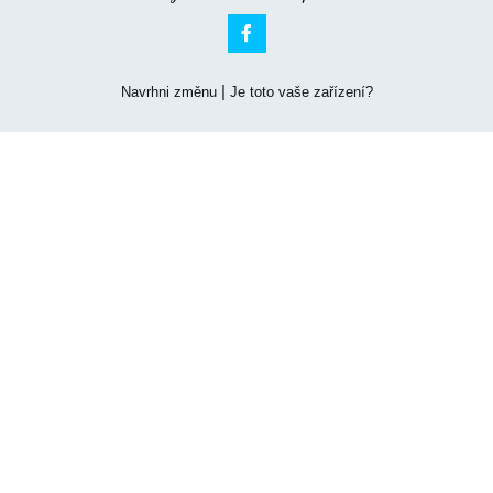

|
Navrhni změnu
Je toto vaše zařízení?