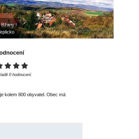
Bžany
eplicko
odnocení
kladě
0
hodnocení.
žije kolem 800 obyvatel. Obec má