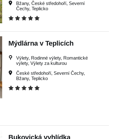
Bžany
,
České středohoří
,
Severní
Čechy
,
Teplicko
Mýdlárna v Teplicích
Výlety, Rodinné výlety, Romantické
výlety, Výlety za kulturou
České středohoří
,
Severní Čechy
,
Bžany
,
Teplicko
Bukovická vyhlídka