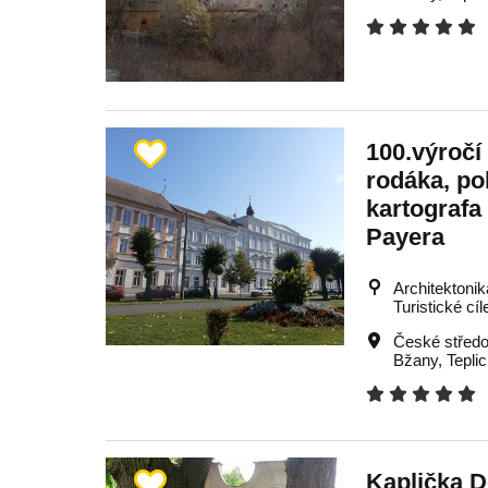
100.výročí
rodáka, po
kartografa
Payera
Architektonik
Turistické cíl
České středo
Bžany
,
Tepli
Kaplička 