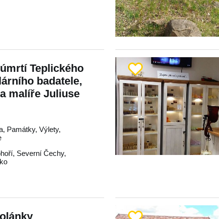
 úmrtí Teplického
lárního badatele,
 a malíře Juliuse
a, Památky, Výlety,
e
hoří
,
Severní Čechy
,
cko
Dolánky