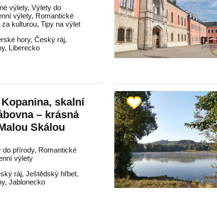
né výlety, Výlety do
enní výlety, Romantické
 za kulturou, Tipy na výlet
erské hory
,
Český ráj
,
hy
,
Liberecko
Kopanina, skalní
ábovna – krásná
 Malou Skálou
y do přírody, Romantické
enní výlety
ský ráj
,
Ještědský hřbet
,
hy
,
Jablonecko