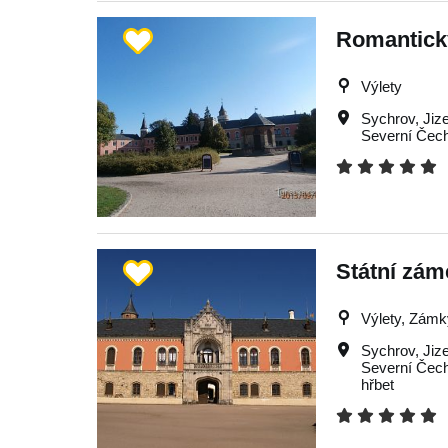
Romantick
Výlety
Sychrov
,
Jiz
Severní Čec
Státní zá
Výlety, Zám
Sychrov
,
Jiz
Severní Čec
hřbet