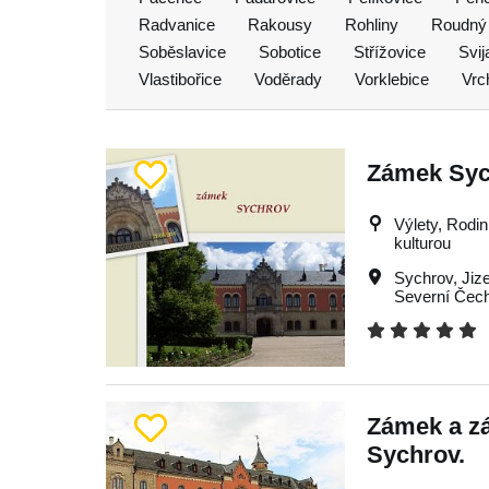
Radvanice
Rakousy
Rohliny
Roudný 
Soběslavice
Sobotice
Střížovice
Svi
Vlastibořice
Voděrady
Vorklebice
Vrc
Zámek Syc
Výlety, Rodin
kulturou
Sychrov
,
Jiz
Severní Čec
Zámek a z
Sychrov.