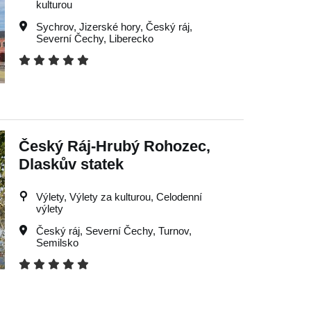
kulturou
Sychrov
,
Jizerské hory
,
Český ráj
,
Severní Čechy
,
Liberecko
Český Ráj-Hrubý Rohozec,
Dlaskův statek
Výlety, Výlety za kulturou, Celodenní
výlety
Český ráj
,
Severní Čechy
,
Turnov
,
Semilsko