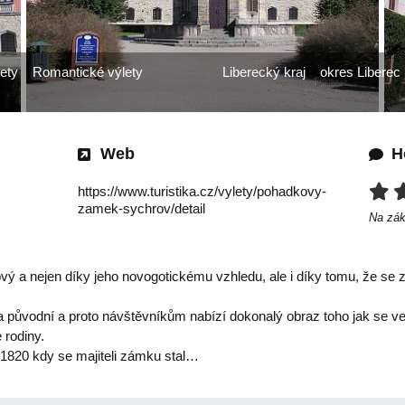
ety
Romantické výlety
Liberecký kraj
okres Liberec
Web
H
https://www.turistika.cz/vylety/pohadkovy-
zamek-sychrov/detail
Na zá
 a nejen díky jeho novogotickému vzhledu, ale i díky tomu, že se z
původní a proto návštěvníkům nabízí dokonalý obraz toho jak se ve 2.
 rodiny.
 1820 kdy se majiteli zámku stal…