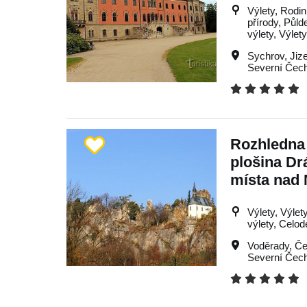
Výlety, Rodin
přírody, Půld
výlety, Výlety
Sychrov
,
Jiz
Severní Čec
Rozhledna 
plošina Dr
místa nad
Výlety, Výlet
výlety, Celod
Voděrady
,
Če
Severní Čec