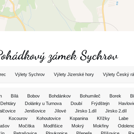
 Pohádkový zámek Sychrov
rec
Výlety Sychrov
Výlety Jizerské hory
Výlety Český rá
n
Bílá
Bobov
Bohdánkov
Bohumileč
Borek
B
Dehtáry
Dolánky u Turnova
Doubí
Frýdštejn
Havlovi
alčovice
Jenišovice
Jílové
Jirsko 1.díl
Jirsko 2.díl
Kocourov
Kohoutovice
Kopanina
Křížky
Labe
ašov
Močítka
Modřišice
Mokrý
Mokřiny
Odoleno
ín
Petrašovice
Ploukonice
Přepeře
Příšovice
Ra