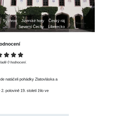
Sychrov
Jizerské hory
Český ráj
Severní Čechy
Liberecko
odnocení
kladě
0
hodnocení.
de natáčeli pohádky Zlatovláska a
 polovině 19. století žilo ve