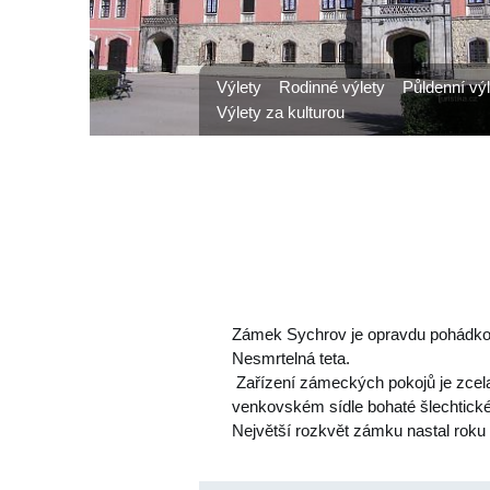
Výlety
Rodinné výlety
Půldenní výl
Výlety za kulturou
Zámek Sychrov je opravdu pohádkový
Nesmrtelná teta.
Zařízení zámeckých pokojů je zcela 
venkovském sídle bohaté šlechtické
Největší rozkvět zámku nastal roku