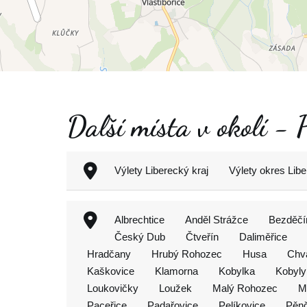
Další místa v okolí -
Výlety Liberecký kraj
Výlety okres Libe
Albrechtice
Anděl Strážce
Bezděčí
Český Dub
Čtveřín
Daliměřice
Hradčany
Hrubý Rohozec
Husa
Chv
Kaškovice
Klamorna
Kobylka
Kobyly
Loukovičky
Loužek
Malý Rohozec
M
Paceřice
Padařovice
Pelíkovice
Pěnč