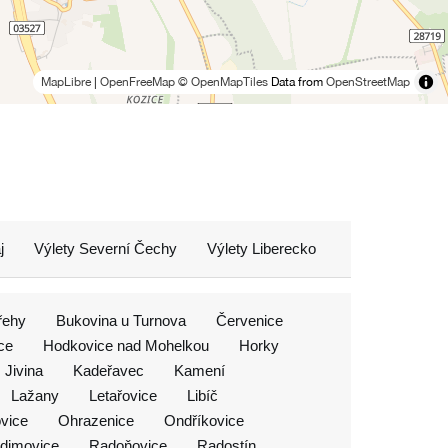
MapLibre
|
OpenFreeMap
© OpenMapTiles
Data from
OpenStreetMap
j
Výlety Severní Čechy
Výlety Liberecko
řehy
Bukovina u Turnova
Červenice
ce
Hodkovice nad Mohelkou
Horky
Jivina
Kadeřavec
Kamení
Lažany
Letařovice
Libíč
vice
Ohrazenice
Ondříkovice
dimovice
Radoňovice
Radostín