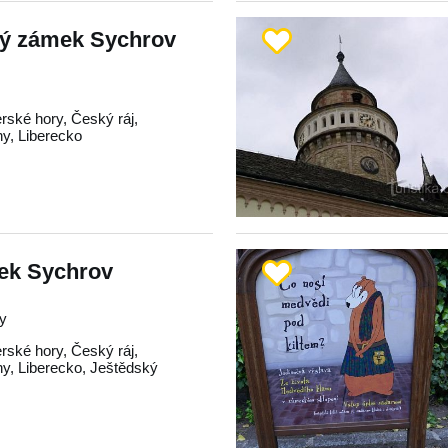
ý zámek Sychrov
erské hory
,
Český ráj
,
hy
,
Liberecko
mek Sychrov
ky
erské hory
,
Český ráj
,
hy
,
Liberecko
,
Ještědský