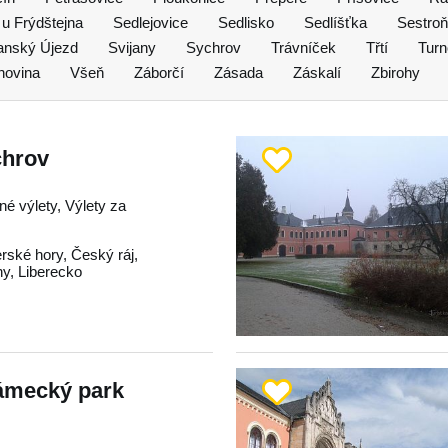
u Frýdštejna
Sedlejovice
Sedlisko
Sedlíšťka
Sestroň
janský Újezd
Svijany
Sychrov
Trávníček
Třtí
Turn
hovina
Všeň
Záborčí
Zásada
Záskalí
Zbirohy
hrov
né výlety, Výlety za
erské hory
,
Český ráj
,
hy
,
Liberecko
ámecký park