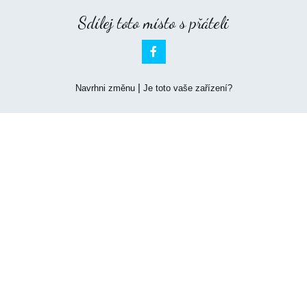
Sdílej toto místo s přáteli

|
Navrhni změnu
Je toto vaše zařízení?