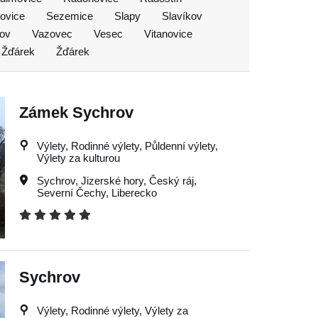
ovice
Sezemice
Slapy
Slavíkov
ov
Vazovec
Vesec
Vitanovice
Žďárek
Žďárek
Zámek Sychrov
Výlety, Rodinné výlety, Půldenní výlety,
Výlety za kulturou
Sychrov
,
Jizerské hory
,
Český ráj
,
Severní Čechy
,
Liberecko
Sychrov
Výlety, Rodinné výlety, Výlety za