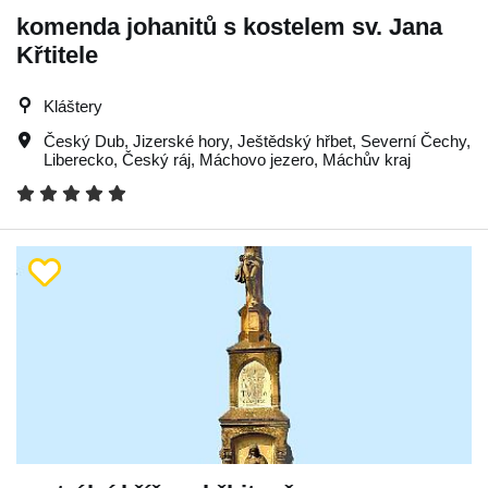
komenda johanitů s kostelem sv. Jana
Křtitele
Kláštery
Český Dub
,
Jizerské hory
,
Ještědský hřbet
,
Severní Čechy
,
Liberecko
,
Český ráj
,
Máchovo jezero
,
Máchův kraj