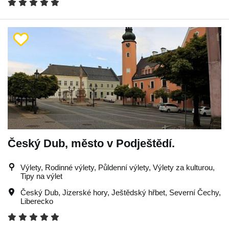
Český Dub, město v Podještědí.
Výlety, Rodinné výlety, Půldenní výlety, Výlety za kulturou,
Tipy na výlet
Český Dub
,
Jizerské hory
,
Ještědský hřbet
,
Severní Čechy
,
Liberecko