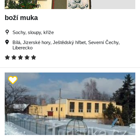
boží muka
Sochy, sloupy, kříže
Bílá
,
Jizerské hory
,
Ještědský hřbet
,
Severní Čechy
,
Liberecko