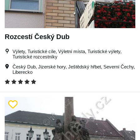
Rozcestí Český Dub
Výlety, Turistické cíle, Výletní místa, Turistické výlety,
Turistické rozcestníky
Český Dub
,
Jizerské hory
,
Ještědský hřbet
,
Severní Čechy
,
Liberecko