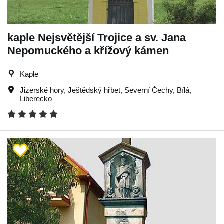
kaple Nejsvětější Trojice a sv. Jana
Nepomuckého a křížový kámen
Kaple
Jizerské hory
,
Ještědský hřbet
,
Severní Čechy
,
Bílá
,
Liberecko