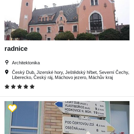
radnice
Architektonika
Český Dub
,
Jizerské hory
,
Ještědský hřbet
,
Severní Čechy
,
Liberecko
,
Český ráj
,
Máchovo jezero
,
Máchův kraj