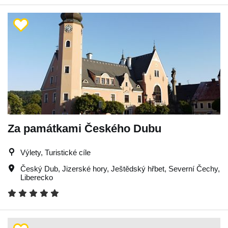
Za památkami Českého Dubu
Výlety, Turistické cíle
Český Dub
,
Jizerské hory
,
Ještědský hřbet
,
Severní Čechy
,
Liberecko