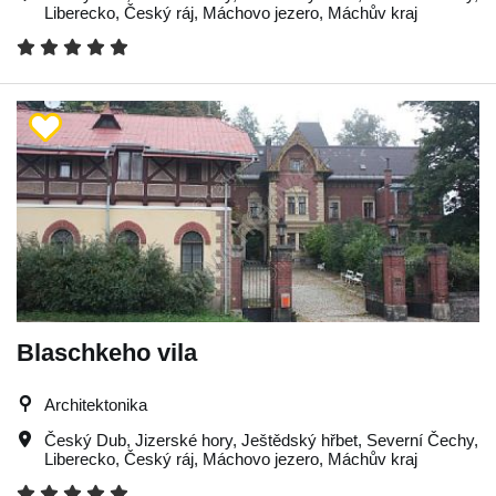
Liberecko
,
Český ráj
,
Máchovo jezero
,
Máchův kraj
Blaschkeho vila
Architektonika
Český Dub
,
Jizerské hory
,
Ještědský hřbet
,
Severní Čechy
,
Liberecko
,
Český ráj
,
Máchovo jezero
,
Máchův kraj