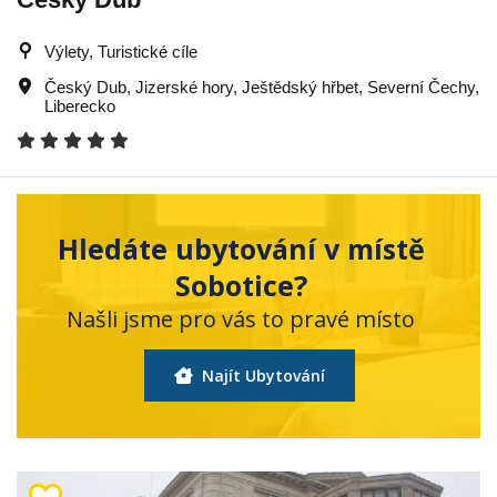
Výlety, Turistické cíle
Český Dub
,
Jizerské hory
,
Ještědský hřbet
,
Severní Čechy
,
Liberecko
Hledáte ubytování v místě
Sobotice?
Našli jsme pro vás to pravé místo
Najít Ubytování