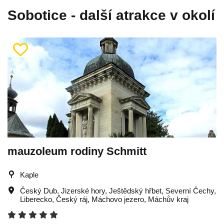
Sobotice - další atrakce v okolí
mauzoleum rodiny Schmitt
Kaple
Český Dub
,
Jizerské hory
,
Ještědský hřbet
,
Severní Čechy
,
Liberecko
,
Český ráj
,
Máchovo jezero
,
Máchův kraj