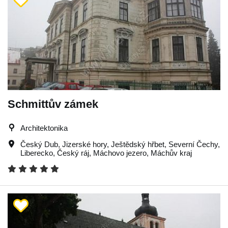
Schmittův zámek
Architektonika
Český Dub
,
Jizerské hory
,
Ještědský hřbet
,
Severní Čechy
,
Liberecko
,
Český ráj
,
Máchovo jezero
,
Máchův kraj