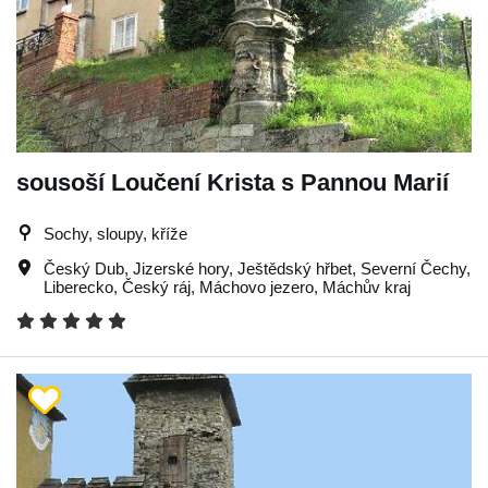
sousoší Loučení Krista s Pannou Marií
Sochy, sloupy, kříže
Český Dub
,
Jizerské hory
,
Ještědský hřbet
,
Severní Čechy
,
Liberecko
,
Český ráj
,
Máchovo jezero
,
Máchův kraj