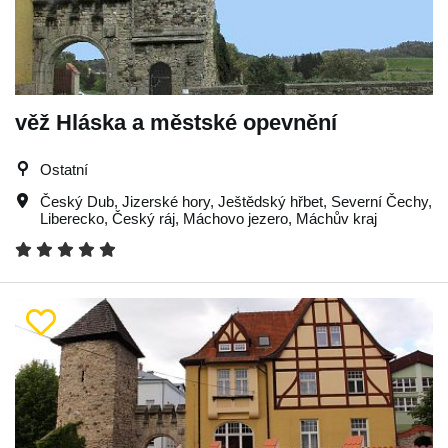
věž Hláska a městské opevnění
Ostatní
Český Dub
,
Jizerské hory
,
Ještědský hřbet
,
Severní Čechy
,
Liberecko
,
Český ráj
,
Máchovo jezero
,
Máchův kraj