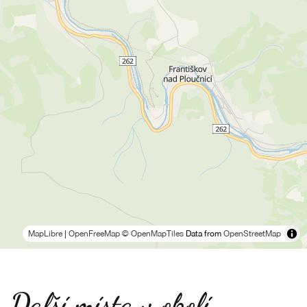
MapLibre
|
OpenFreeMap
© OpenMapTiles
Data from
OpenStreetMap
Další místa v okolí -