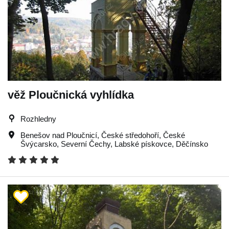
věž Ploučnická vyhlídka
Rozhledny
Benešov nad Ploučnicí
,
České středohoří
,
České
Švýcarsko
,
Severní Čechy
,
Labské pískovce
,
Děčínsko