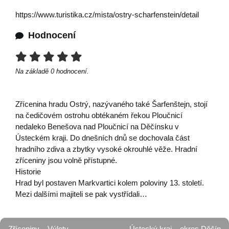
https://www.turistika.cz/mista/ostry-scharfenstein/detail
Hodnocení
Na základě
0
hodnocení.
Zřícenina hradu Ostrý, nazývaného také Šarfenštejn, stojí
na čedičovém ostrohu obtékaném řekou Ploučnicí
nedaleko Benešova nad Ploučnicí na Děčínsku v
Ústeckém kraji. Do dnešních dnů se dochovala část
hradního zdiva a zbytky vysoké okrouhlé věže. Hradní
zříceniny jsou volně přístupné.
Historie
Hrad byl postaven Markvartici kolem poloviny 13. století.
Mezi dalšími majiteli se pak vystřídali…
Zříceniny
Výlety
Ústecký kraj
okres Děčín