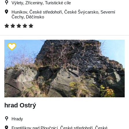
Výlety, Zříceniny, Turistické cíle
Huníkov
,
České středohoří
,
České Švýcarsko
,
Severní
Čechy
,
Děčínsko
hrad Ostrý
Hrady
Františkov nad Ploučnicí
,
České středohoří
,
České