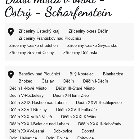
Ostrý - Scharfenstein
Zříceniny Ústecký kraj
Zříceniny okres Děčín
Zříceniny Františkov nad Ploučnicí
Zříceniny České středohoří
Zříceniny České Švýcarsko
Zříceniny Severní Čechy
Zříceniny Děčínsko
Benešov nad Ploučnicí
Bílý Kostelec
Blankartice
Brložec
Čáslav
Děčín
Děčín I-Děčín
Děčín II-Nové Město
Děčín III-Staré Město
Děčín V-Rozbělesy
Děčín XI-Horní Žleb
Děčín XXIX-Hoštice nad Labem
Děčín XXVI-Bechlejovice
Děčín XXVII-Březiny
Děčín XXVIII-Folknáře
Děčín XXX-Velká Veleň
Děčín XXXI-Křešice
Děčín XXXII-Boletice nad Labem
Děčín XXXIII-Nebočady
Děčín XXXV-Lesná
Dobkovice
Dobrná
Dolní Habartice
Dolní Police
Fojtovice