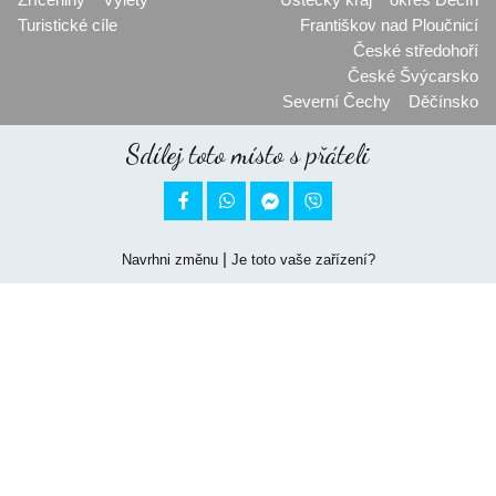
Turistické cíle
Františkov nad Ploučnicí
České středohoří
České Švýcarsko
Severní Čechy
Děčínsko
Sdílej toto místo s přáteli


|
Navrhni změnu
Je toto vaše zařízení?