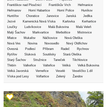
Františkov nad Ploučnicí
Františkův Vrch
Heřmanice
Heřmanov
Horní Habartice
Horní Police
Huníkov
Huntířov
Choratice
Janovice
Janská
Jedlka
Jezvé
Kamenická Nová Víska
Karlovka
Kerhartice
Loučky
Ludvíkovice
Malá Bukovina
Malá Veleň
Malý Šachov
Markvartice
Merboltice
Mistrovice
Mlatce
Mukařov
Náčkovice
Nová Oleška
Nová Ves
Novina
Novosedlo
Nový Oldřichov
Ovesná
Podlesí
Příbram
Radeč
Rychnov
Rytířov
Sluková
Soutěsky
Stará Oleška
Starý Šachov
Stružnice
Taneček
Těchlovice
Třebín
Valkeřice
Valteřice
Veliká
Velká Bukovina
Velká Javorská
Verneřice
Veselé
Veselíčko 1.díl
Víska pod Lesy
Volfartice
Zelený
Žandov