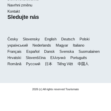
Navrhni změnu
Kontakt
Sledujte nás
Česky
Slovensky
English
Deutsch
Polski
український
Nederlands
Magyar
Italiano
Français
Español
Dansk
Svenska
Suomalainen
Hrvatski
Slovenščina
Ελληνικά
Português
Română
Русский
日本
Tiếng Việt
中国人
2026 (c) All rights reserved Tourismato