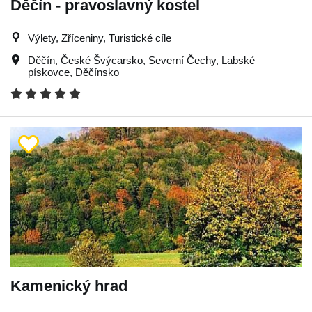
Děčín - pravoslavný kostel
Výlety, Zříceniny, Turistické cíle
Děčín
,
České Švýcarsko
,
Severní Čechy
,
Labské
pískovce
,
Děčínsko
Kamenický hrad