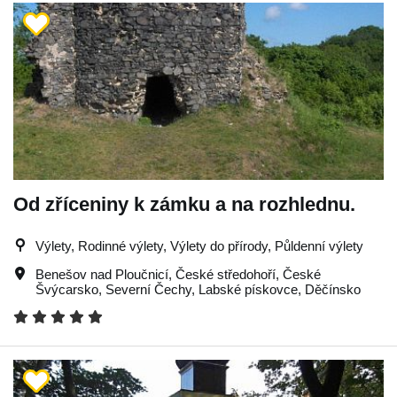
Od zříceniny k zámku a na rozhlednu.
Výlety, Rodinné výlety, Výlety do přírody, Půldenní výlety
Benešov nad Ploučnicí
,
České středohoří
,
České
Švýcarsko
,
Severní Čechy
,
Labské pískovce
,
Děčínsko