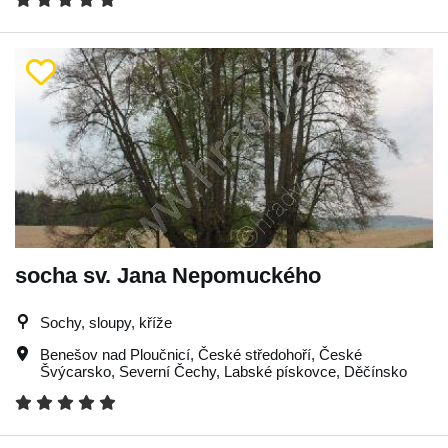
socha sv. Jana Nepomuckého
Sochy, sloupy, kříže
Benešov nad Ploučnicí
,
České středohoří
,
České
Švýcarsko
,
Severní Čechy
,
Labské pískovce
,
Děčínsko