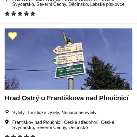
Švýcarsko
,
Severní Čechy
,
Děčínsko
,
Labské pískovce
Hrad Ostrý u Františkova nad Ploučnicí
Výlety, Turistické výlety, Nenáročné výlety
Františkov nad Ploučnicí
,
České středohoří
,
České
Švýcarsko
,
Severní Čechy
,
Děčínsko