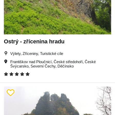
Ostrý - zřícenina hradu
Výlety, Zříceniny, Turistické cíle
Františkov nad Ploučnicí
,
České středohoří
,
České
Švýcarsko
,
Severní Čechy
,
Děčínsko