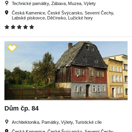
Technické památky, Zábava, Muzea, Výlety
Česká Kamenice
,
České Švýcarsko
,
Severní Čechy
,
Labské pískovce
,
Děčínsko
,
Lužické hory
Dům čp. 84
Architektonika, Památky, Výlety, Turistické cíle
Česká Kamenice
,
České Švýcarsko
,
Severní Čechy
,