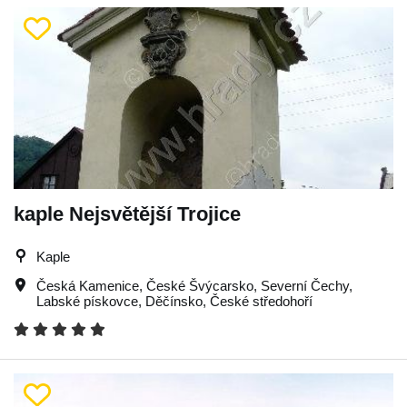
kaple Nejsvětější Trojice
Kaple
Česká Kamenice
,
České Švýcarsko
,
Severní Čechy
,
Labské pískovce
,
Děčínsko
,
České středohoří