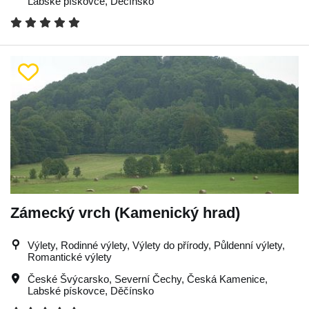
Labské pískovce
,
Děčínsko
Zámecký vrch (Kamenický hrad)
Výlety, Rodinné výlety, Výlety do přírody, Půldenní výlety,
Romantické výlety
České Švýcarsko
,
Severní Čechy
,
Česká Kamenice
,
Labské pískovce
,
Děčínsko