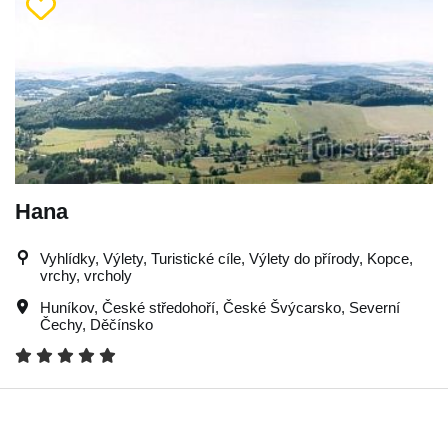
Hana
Vyhlídky, Výlety, Turistické cíle, Výlety do přírody, Kopce,
vrchy, vrcholy
Huníkov
,
České středohoří
,
České Švýcarsko
,
Severní
Čechy
,
Děčínsko