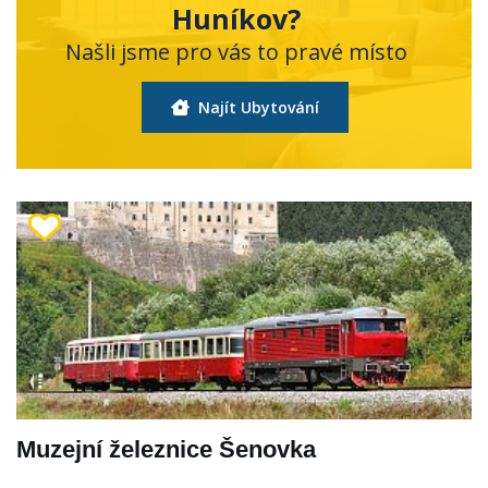
Huníkov?
Našli jsme pro vás to pravé místo
Najít Ubytování
Muzejní železnice Šenovka