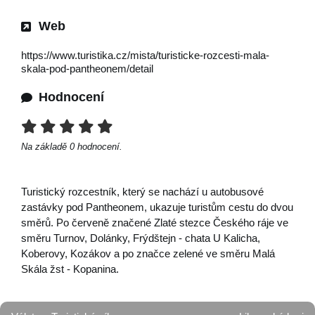
Web
https://www.turistika.cz/mista/turisticke-rozcesti-mala-
skala-pod-pantheonem/detail
Hodnocení
Na základě
0
hodnocení.
Turistický rozcestník, který se nachází u autobusové
zastávky pod Pantheonem, ukazuje turistům cestu do dvou
směrů. Po červeně značené Zlaté stezce Českého ráje ve
směru Turnov, Dolánky, Frýdštejn - chata U Kalicha,
Koberovy, Kozákov a po značce zelené ve směru Malá
Skála žst - Kopanina.