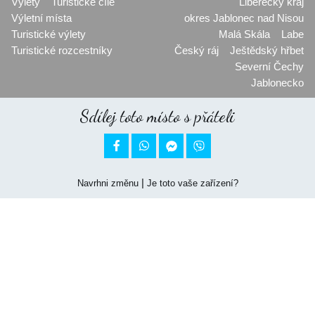
Výlety
Turistické cíle
Liberecký kraj
Výletní místa
okres Jablonec nad Nisou
Turistické výlety
Malá Skála
Labe
Turistické rozcestníky
Český ráj
Ještědský hřbet
Severní Čechy
Jablonecko
Sdílej toto místo s přáteli


|
Navrhni změnu
Je toto vaše zařízení?