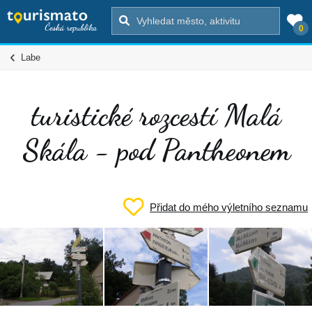
0
Labe
turistické rozcestí Malá
Skála - pod Pantheonem
Přidat do mého výletního seznamu