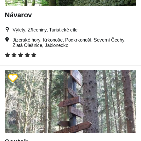
Návarov
Výlety, Zříceniny, Turistické cíle
Jizerské hory
,
Krkonoše
,
Podkrkonoší
,
Severní Čechy
,
Zlatá Olešnice
,
Jablonecko