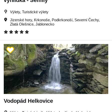
vyhlídka - Semily
Výlety, Turistické výlety
Jizerské hory
,
Krkonoše
,
Podkrkonoší
,
Severní Čechy
,
Zlatá Olešnice
,
Jablonecko
Vodopád Helkovice