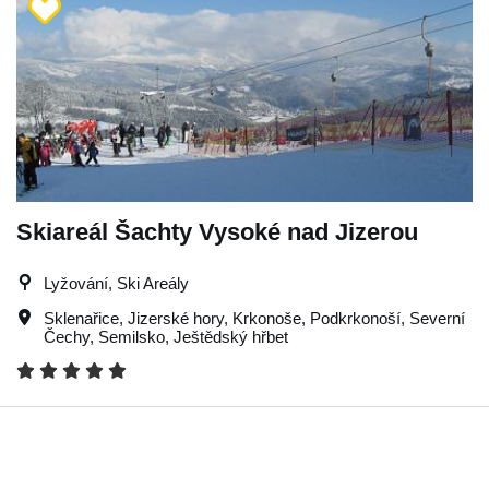
Skiareál Šachty Vysoké nad Jizerou
Lyžování, Ski Areály
Sklenařice
,
Jizerské hory
,
Krkonoše
,
Podkrkonoší
,
Severní
Čechy
,
Semilsko
,
Ještědský hřbet