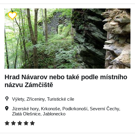
Hrad Návarov nebo také podle místního
názvu Zámčiště
Výlety, Zříceniny, Turistické cíle
Jizerské hory
,
Krkonoše
,
Podkrkonoší
,
Severní Čechy
,
Zlatá Olešnice
,
Jablonecko