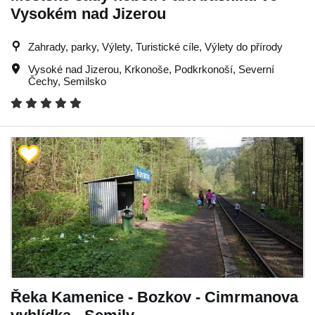
Vysokém nad Jizerou
Zahrady, parky, Výlety, Turistické cíle, Výlety do přírody
Vysoké nad Jizerou
,
Krkonoše
,
Podkrkonoší
,
Severní
Čechy
,
Semilsko
Řeka Kamenice - Bozkov - Cimrmanova