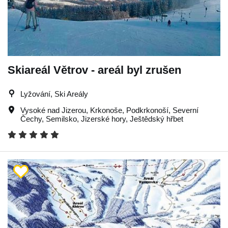
Skiareál Větrov - areál byl zrušen
Lyžování, Ski Areály
Vysoké nad Jizerou
,
Krkonoše
,
Podkrkonoší
,
Severní
Čechy
,
Semilsko
,
Jizerské hory
,
Ještědský hřbet