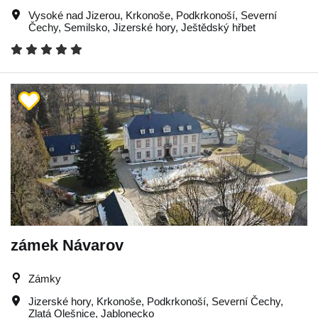
Vysoké nad Jizerou
,
Krkonoše
,
Podkrkonoší
,
Severní
Čechy
,
Semilsko
,
Jizerské hory
,
Ještědský hřbet
zámek Návarov
Zámky
Jizerské hory
,
Krkonoše
,
Podkrkonoší
,
Severní Čechy
,
Zlatá Olešnice
,
Jablonecko