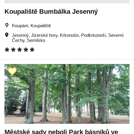
Koupaliště Bumbálka Jesenný
Koupání, Koupaliště
Jesenný
,
Jizerské hory
,
Krkonoše
,
Podkrkonoší
,
Severní
Čechy
,
Semilsko
Městské sady neboli Park básníků ve