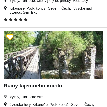
Výlety, Turistické cíle, Výlety do přírody, Vodopády
Krkonoše
,
Podkrkonoší
,
Severní Čechy
,
Vysoké nad
Jizerou
,
Semilsko
Ruiny tajemného mostu
Výlety, Turistické cíle
Jizerské hory
,
Krkonoše
,
Podkrkonoší
,
Severní Čechy
,