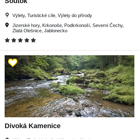
Soutok
Výlety, Turistické cíle, Výlety do přírody
Jizerské hory
,
Krkonoše
,
Podkrkonoší
,
Severní Čechy
,
Zlatá Olešnice
,
Jablonecko
Divoká Kamenice