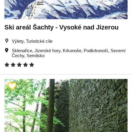
Ski areál Šachty - Vysoké nad Jizerou
Výlety, Turistické cíle
Sklenařice
,
Jizerské hory
,
Krkonoše
,
Podkrkonoší
,
Severní
Čechy
,
Semilsko