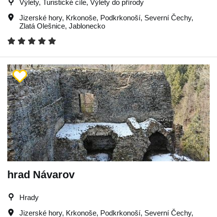
Výlety, Turistické cíle, Výlety do přírody
Jizerské hory
,
Krkonoše
,
Podkrkonoší
,
Severní Čechy
,
Zlatá Olešnice
,
Jablonecko
hrad Návarov
Hrady
Jizerské hory
,
Krkonoše
,
Podkrkonoší
,
Severní Čechy
,