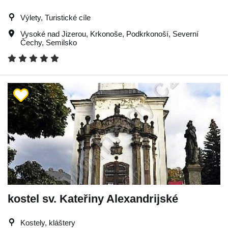
Výlety, Turistické cíle
Vysoké nad Jizerou
,
Krkonoše
,
Podkrkonoší
,
Severní
Čechy
,
Semilsko
kostel sv. Kateřiny Alexandrijské
Kostely, kláštery