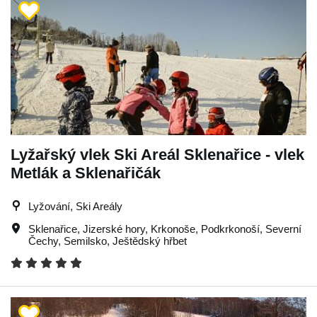
Lyžařský vlek Ski Areál Sklenařice - vlek
Metlák a Sklenařičák
Lyžování, Ski Areály
Sklenařice
,
Jizerské hory
,
Krkonoše
,
Podkrkonoší
,
Severní
Čechy
,
Semilsko
,
Ještědský hřbet