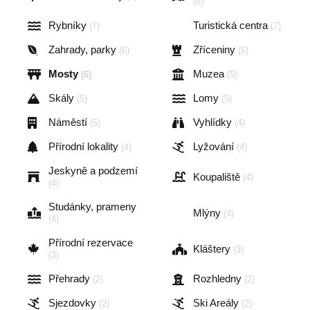
(8)
Rybníky
Turistická centra
(7)
(7)
Zahrady, parky
Zříceniny
(6)
(6)
Mosty
Muzea
(6)
(5)
Skály
Lomy
(5)
(5)
Náměstí
Vyhlídky
(5)
(4)
Přírodní lokality
Lyžování
(4)
(4)
Jeskyně a podzemí
Koupaliště
(4)
(4)
Studánky, prameny
Mlýny
(4)
(4)
Přírodní rezervace
Kláštery
(3)
(3)
Přehrady
Rozhledny
(2)
(2)
Sjezdovky
Ski Areály
(2)
(2)