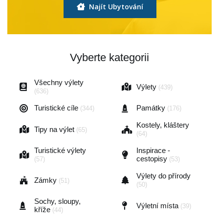
Najít Ubytování
Vyberte kategorii
Všechny výlety
Výlety
(439)
(636)
Turistické cíle
Památky
(344)
(176)
Kostely, kláštery
Tipy na výlet
(65)
(64)
Turistické výlety
Inspirace -
cestopisy
(57)
(53)
Výlety do přírody
Zámky
(51)
(50)
Sochy, sloupy,
Výletní místa
(39)
kříže
(44)