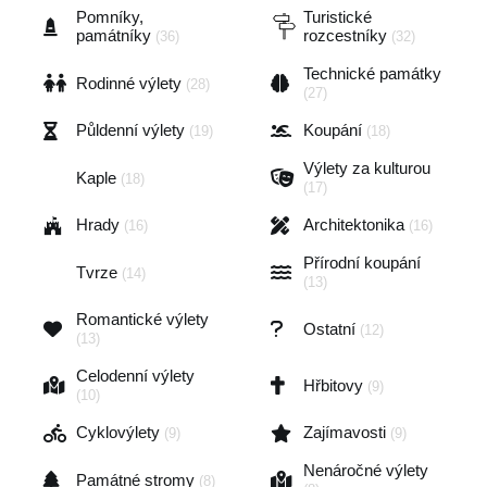
Pomníky,
Turistické
památníky
rozcestníky
(36)
(32)
Technické památky
Rodinné výlety
(28)
(27)
Půldenní výlety
Koupání
(19)
(18)
Výlety za kulturou
Kaple
(18)
(17)
Hrady
Architektonika
(16)
(16)
Přírodní koupání
Tvrze
(14)
(13)
Romantické výlety
Ostatní
(12)
(13)
Celodenní výlety
Hřbitovy
(9)
(10)
Cyklovýlety
Zajímavosti
(9)
(9)
Nenáročné výlety
Památné stromy
(8)