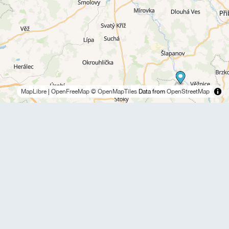
MapLibre
|
OpenFreeMap
© OpenMapTiles
Data from
OpenStreetMap