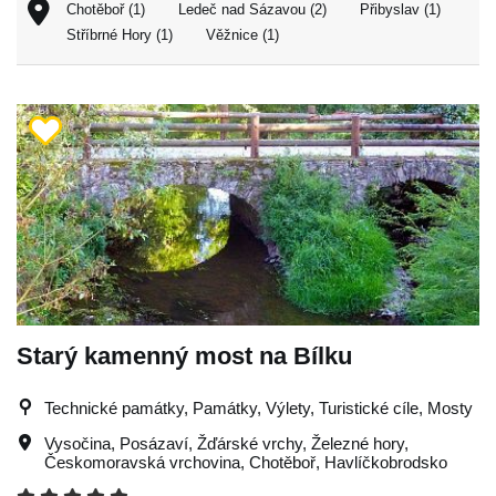
Chotěboř (1)
Ledeč nad Sázavou (2)
Přibyslav (1)
Stříbrné Hory (1)
Věžnice (1)
Starý kamenný most na Bílku
Technické památky, Památky, Výlety, Turistické cíle, Mosty
Vysočina
,
Posázaví
,
Žďárské vrchy
,
Železné hory
,
Českomoravská vrchovina
,
Chotěboř
,
Havlíčkobrodsko