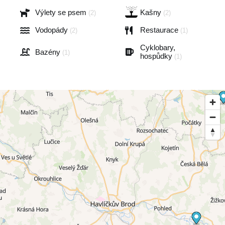
Výlety se psem
Kašny
(2)
(2)
Vodopády
Restaurace
(2)
(1)
Cyklobary,
Bazény
(1)
hospůdky
(1)