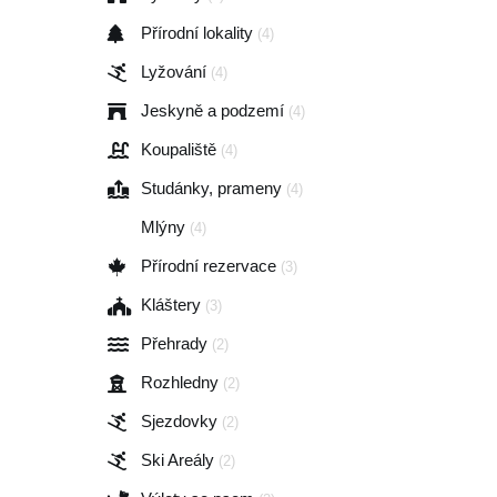
Přírodní lokality
(4)
Lyžování
(4)
Jeskyně a podzemí
(4)
Koupaliště
(4)
Studánky, prameny
(4)
Mlýny
(4)
Přírodní rezervace
(3)
Kláštery
(3)
Přehrady
(2)
Rozhledny
(2)
Sjezdovky
(2)
Ski Areály
(2)