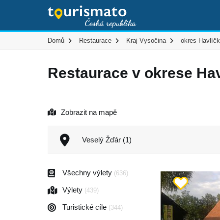
Domů
Restaurace
Kraj Vysočina
okres Havlíč
Restaurace v okrese Ha
Zobrazit na mapě
Veselý Žďár (1)
Všechny výlety
(636)
Výlety
(439)
Turistické cíle
(344)