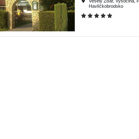
Veselý Žďár
,
Vysočina
,
P
Havlíčkobrodsko