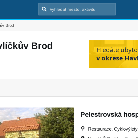
kův Brod
vlíčkův Brod
Hledáte ubyto
v okrese Hav
Pelestrovská hosp
Restaurace, Cyklovýlety,