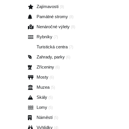
Zajímavosti
(9)
Památné stromy
(8)
Nenáročné výlety
(8)
Rybníky
(7)
Turistická centra
(7)
Zahrady, parky
(6)
Zříceniny
(6)
Mosty
(6)
Muzea
(5)
Skály
(5)
Lomy
(5)
Náměstí
(5)
Vyhlídky
(4)