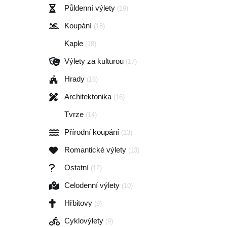
Půldenní výlety
(19)
Koupání
(18)
Kaple
(18)
Výlety za kulturou
(17)
Hrady
(16)
Architektonika
(16)
Tvrze
(14)
Přírodní koupání
(13)
Romantické výlety
(13)
Ostatní
(12)
Celodenní výlety
(10)
Hřbitovy
(9)
Cyklovýlety
(9)