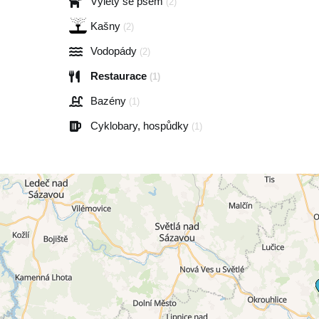
Výlety se psem
(2)
Kašny
(2)
Vodopády
(2)
Restaurace
(1)
Bazény
(1)
Cyklobary, hospůdky
(1)