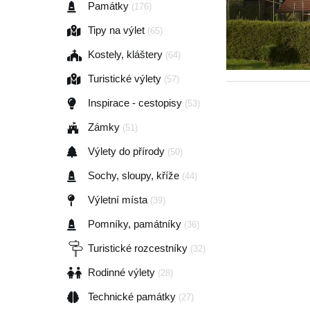
Památky
(176)
Tipy na výlet
(65)
Kostely, kláštery
(64)
Turistické výlety
(57)
Inspirace - cestopisy
(53)
Zámky
(51)
Výlety do přírody
(50)
Sochy, sloupy, kříže
(44)
Výletní místa
(39)
Pomníky, památníky
(36)
Turistické rozcestníky
(32)
Rodinné výlety
(28)
Technické památky
(27)