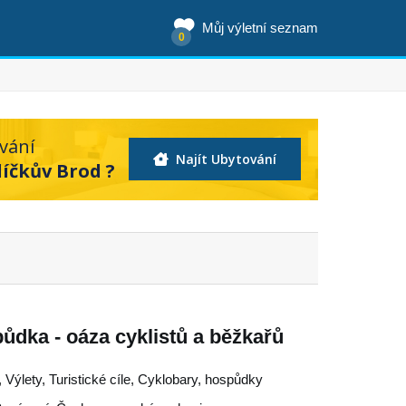
Můj výletní seznam
0
vání
Najít Ubytování
líčkův Brod ?
ůdka - oáza cyklistů a běžkařů
 Výlety, Turistické cíle, Cyklobary, hospůdky