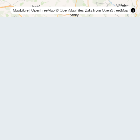
MapLibre
|
OpenFreeMap
© OpenMapTiles
Data from
OpenStreetMap