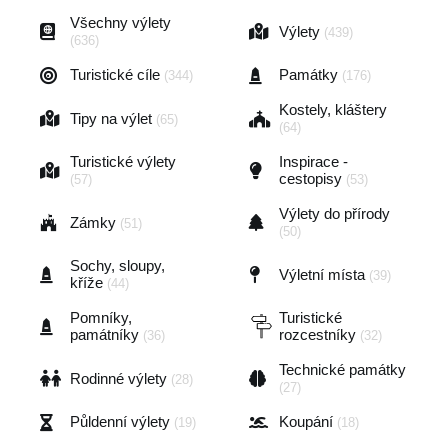
Všechny výlety
Výlety
(439)
(636)
Turistické cíle
Památky
(344)
(176)
Kostely, kláštery
Tipy na výlet
(65)
(64)
Turistické výlety
Inspirace -
cestopisy
(57)
(53)
Výlety do přírody
Zámky
(51)
(50)
Sochy, sloupy,
Výletní místa
(39)
kříže
(44)
Pomníky,
Turistické
památníky
rozcestníky
(36)
(32)
Technické památky
Rodinné výlety
(28)
(27)
Půldenní výlety
Koupání
(19)
(18)