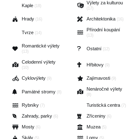
Výlety za kulturou
Kaple
(18)
(17)
Hrady
Architektonika
(16)
(16)
Přírodní koupání
Tvrze
(14)
(13)
Romantické výlety
Ostatní
(12)
(13)
Celodenní výlety
Hřbitovy
(9)
(10)
Cyklovýlety
Zajímavosti
(9)
(9)
Nenáročné výlety
Památné stromy
(8)
(8)
Rybníky
Turistická centra
(7)
(7)
Zahrady, parky
Zříceniny
(6)
(6)
Mosty
Muzea
(6)
(5)
Skály
Lomy
(5)
(5)