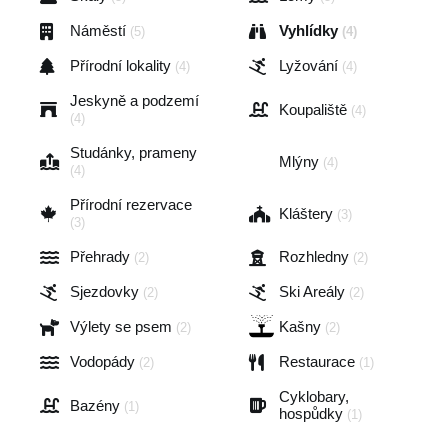
Náměstí
Vyhlídky
(5)
(4)
Přírodní lokality
Lyžování
(4)
(4)
Jeskyně a podzemí
Koupaliště
(4)
(4)
Studánky, prameny
Mlýny
(4)
(4)
Přírodní rezervace
Kláštery
(3)
(3)
Přehrady
Rozhledny
(2)
(2)
Sjezdovky
Ski Areály
(2)
(2)
Výlety se psem
Kašny
(2)
(2)
Vodopády
Restaurace
(2)
(1)
Cyklobary,
Bazény
(1)
hospůdky
(1)