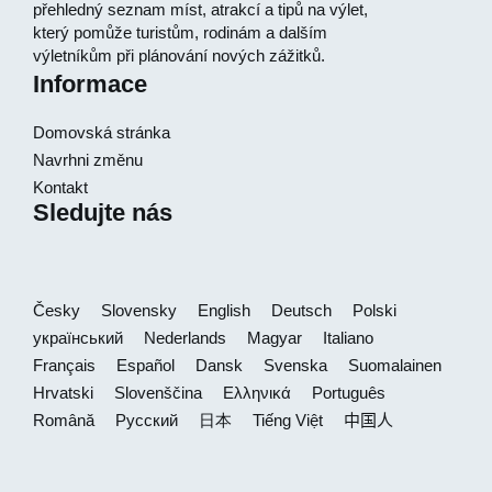
přehledný seznam míst, atrakcí a tipů na výlet,
který pomůže turistům, rodinám a dalším
výletníkům při plánování nových zážitků.
Informace
Domovská stránka
Navrhni změnu
Kontakt
Sledujte nás
Česky
Slovensky
English
Deutsch
Polski
український
Nederlands
Magyar
Italiano
Français
Español
Dansk
Svenska
Suomalainen
Hrvatski
Slovenščina
Ελληνικά
Português
Română
Русский
日本
Tiếng Việt
中国人