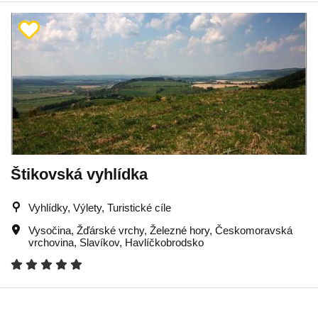
Štikovská vyhlídka
Vyhlídky, Výlety, Turistické cíle
Vysočina
,
Žďárské vrchy
,
Železné hory
,
Českomoravská
vrchovina
,
Slavíkov
,
Havlíčkobrodsko