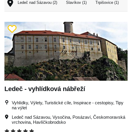
Ledeč nad Sázavou (2)
Slavíkov (1)
Trpišovice (1)
Ledeč - vyhlídková nábřeží
Vyhlídky, Výlety, Turistické cíle, Inspirace - cestopisy, Tipy
na výlet
Ledeč nad Sázavou
,
Vysočina
,
Posázaví
,
Českomoravská
vrchovina
,
Havlíčkobrodsko