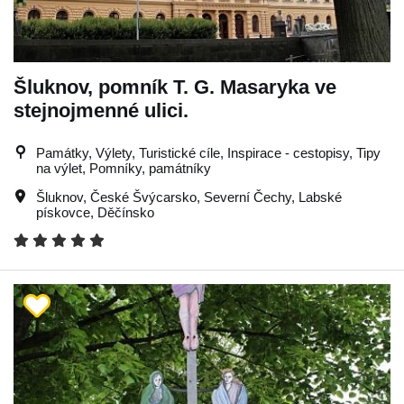
Šluknov, pomník T. G. Masaryka ve
stejnojmenné ulici.
Památky, Výlety, Turistické cíle, Inspirace - cestopisy, Tipy
na výlet, Pomníky, památníky
Šluknov
,
České Švýcarsko
,
Severní Čechy
,
Labské
pískovce
,
Děčínsko