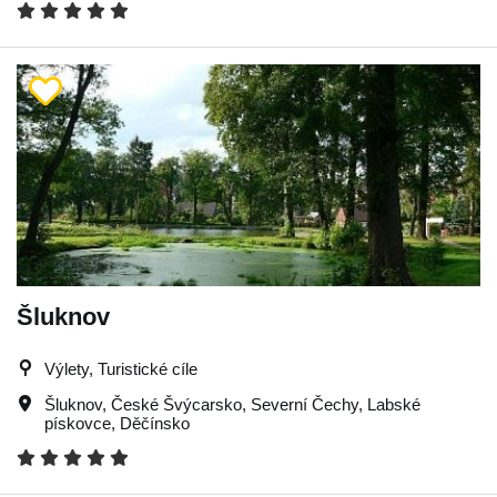
Šluknov
Výlety, Turistické cíle
Šluknov
,
České Švýcarsko
,
Severní Čechy
,
Labské
pískovce
,
Děčínsko