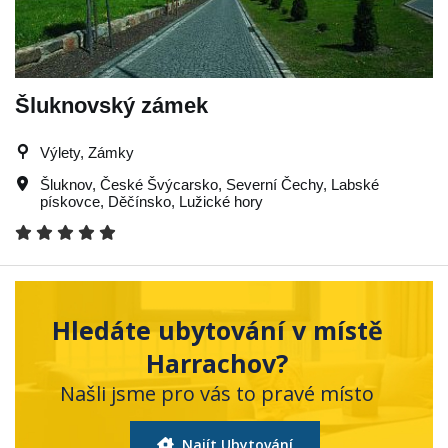
Šluknovský zámek
Výlety, Zámky
Šluknov
,
České Švýcarsko
,
Severní Čechy
,
Labské
pískovce
,
Děčínsko
,
Lužické hory
Hledáte ubytování v místě
Harrachov?
Našli jsme pro vás to pravé místo
Najít Ubytování