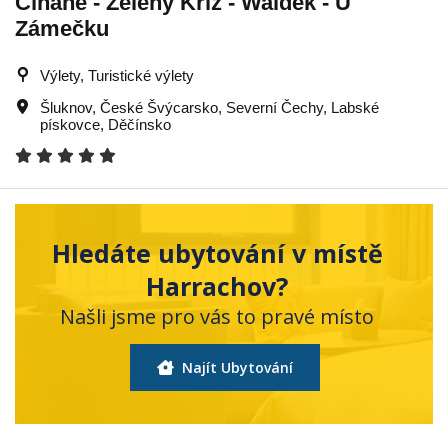
Číhané - Zelený Kříž - Waldek - U
Zámečku
Výlety, Turistické výlety
Šluknov
,
České Švýcarsko
,
Severní Čechy
,
Labské
pískovce
,
Děčínsko
Hledáte ubytování v místě
Harrachov?
Našli jsme pro vás to pravé místo
Najít Ubytování