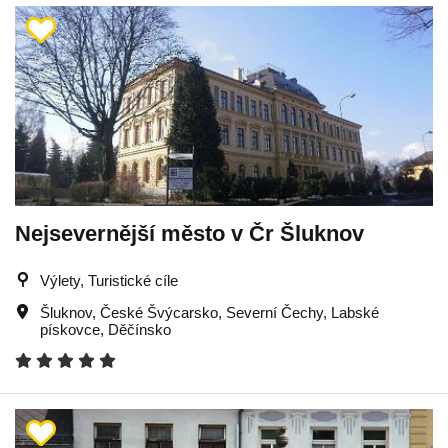
Nejsevernější město v Čr Šluknov
Výlety, Turistické cíle
Šluknov
,
České Švýcarsko
,
Severní Čechy
,
Labské
pískovce
,
Děčínsko