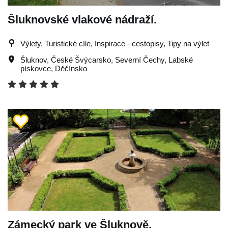
Šluknovské vlakové nádraží.
Výlety, Turistické cíle, Inspirace - cestopisy, Tipy na výlet
Šluknov
,
České Švýcarsko
,
Severní Čechy
,
Labské
pískovce
,
Děčínsko
Zámecký park ve Šluknově.