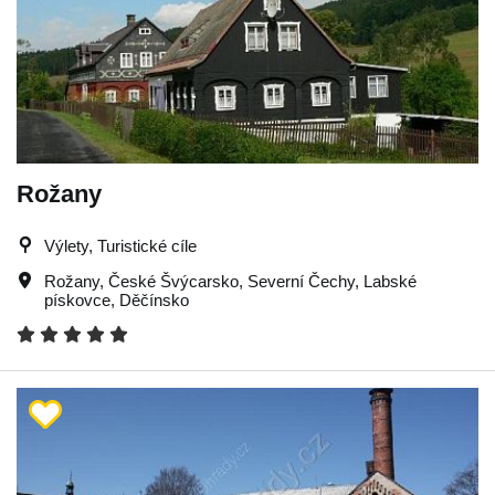
Rožany
Výlety, Turistické cíle
Rožany
,
České Švýcarsko
,
Severní Čechy
,
Labské
pískovce
,
Děčínsko