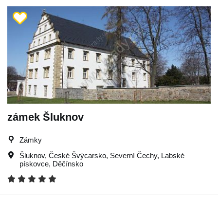
zámek Šluknov
Zámky
Šluknov
,
České Švýcarsko
,
Severní Čechy
,
Labské
pískovce
,
Děčínsko