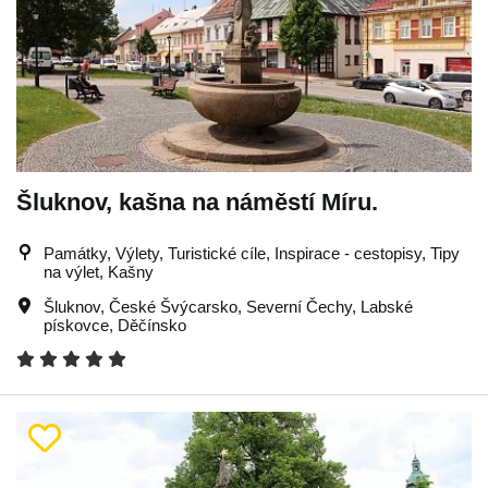
Šluknov, kašna na náměstí Míru.
Památky, Výlety, Turistické cíle, Inspirace - cestopisy, Tipy
na výlet, Kašny
Šluknov
,
České Švýcarsko
,
Severní Čechy
,
Labské
pískovce
,
Děčínsko