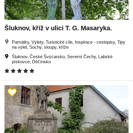
Šluknov, kříž v ulici T. G. Masaryka.
Památky, Výlety, Turistické cíle, Inspirace - cestopisy, Tipy
na výlet, Sochy, sloupy, kříže
Šluknov
,
České Švýcarsko
,
Severní Čechy
,
Labské
pískovce
,
Děčínsko