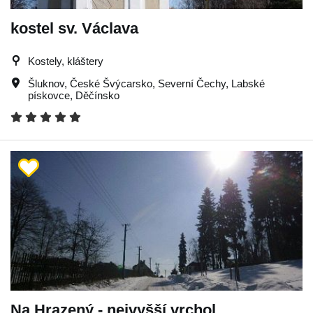
kostel sv. Václava
Kostely, kláštery
Šluknov
,
České Švýcarsko
,
Severní Čechy
,
Labské
pískovce
,
Děčínsko
Na Hrazený - nejvyšší vrchol