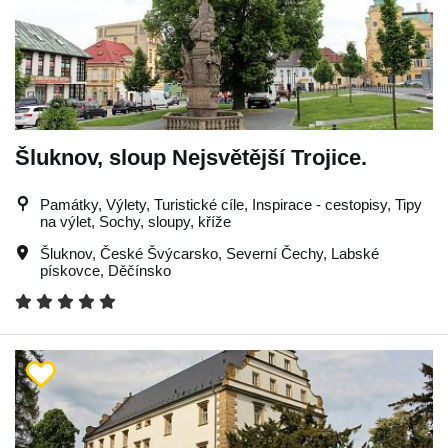
Šluknov, sloup Nejsvětější Trojice.
Památky, Výlety, Turistické cíle, Inspirace - cestopisy, Tipy
na výlet, Sochy, sloupy, kříže
Šluknov
,
České Švýcarsko
,
Severní Čechy
,
Labské
pískovce
,
Děčínsko