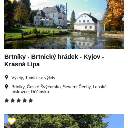
Brtníky - Brtnický hrádek - Kyjov -
Krásná Lípa
Výlety, Turistické výlety
Brtníky
,
České Švýcarsko
,
Severní Čechy
,
Labské
pískovce
,
Děčínsko