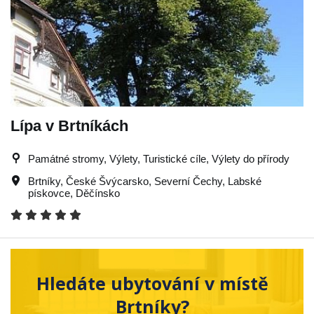
Lípa v Brtníkách
Památné stromy, Výlety, Turistické cíle, Výlety do přírody
Brtníky
,
České Švýcarsko
,
Severní Čechy
,
Labské
pískovce
,
Děčínsko
Hledáte ubytování v místě
Brtníky?