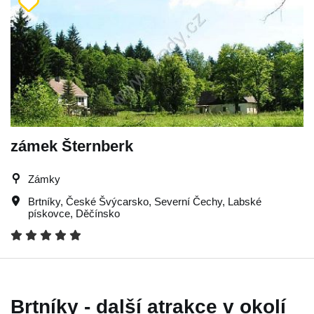
zámek Šternberk
Zámky
Brtníky
,
České Švýcarsko
,
Severní Čechy
,
Labské
pískovce
,
Děčínsko
Brtníky - další atrakce v okolí