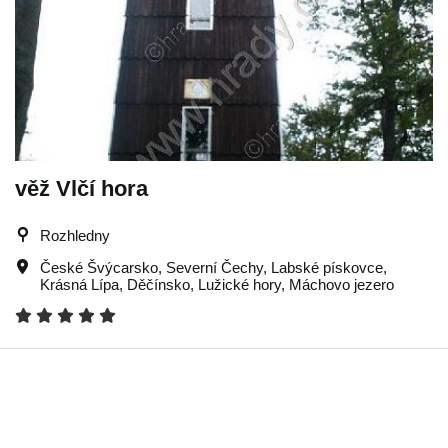
věž Vlčí hora
Rozhledny
České Švýcarsko
,
Severní Čechy
,
Labské pískovce
,
Krásná Lípa
,
Děčínsko
,
Lužické hory
,
Máchovo jezero