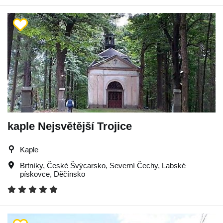
kaple Nejsvětější Trojice
Kaple
Brtníky
,
České Švýcarsko
,
Severní Čechy
,
Labské
pískovce
,
Děčínsko