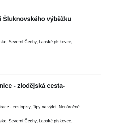
i Šluknovského výběžku
sko
,
Severní Čechy
,
Labské pískovce
,
nice - zlodějská cesta-
pirace - cestopisy, Tipy na výlet, Nenáročné
sko
,
Severní Čechy
,
Labské pískovce
,