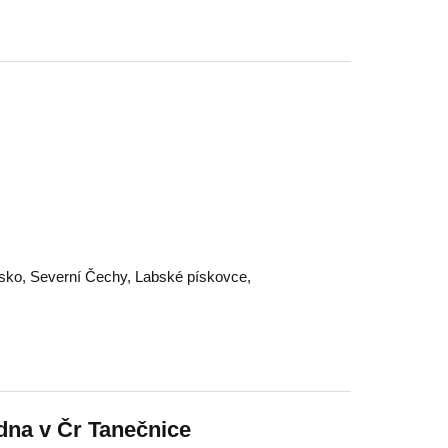
sko
,
Severní Čechy
,
Labské pískovce
,
dna v Čr Tanečnice