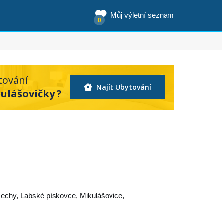
Můj výletní seznam
0
tování
Najít Ubytování
ulášovičky ?
Čechy
,
Labské pískovce
,
Mikulášovice
,