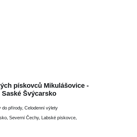
kých pískovců Mikulášovice -
) Saské Švýcarsko
y do přírody, Celodenní výlety
sko
,
Severní Čechy
,
Labské pískovce
,