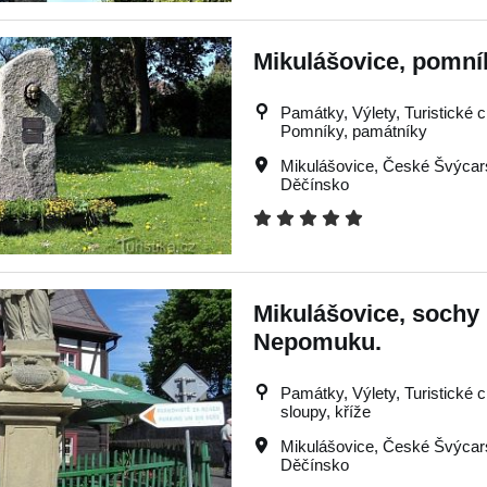
Mikulášovice, pomník
Památky, Výlety, Turistické cí
Pomníky, památníky
Mikulášovice
,
České Švýcar
Děčínsko
Mikulášovice, sochy 
Nepomuku.
Památky, Výlety, Turistické cí
sloupy, kříže
Mikulášovice
,
České Švýcar
Děčínsko