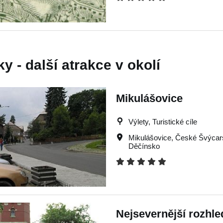
y - další atrakce v okolí
Mikulášovice
Výlety, Turistické cíle
Mikulášovice
,
České Švýcar
Děčínsko
Nejsevernější rozhle