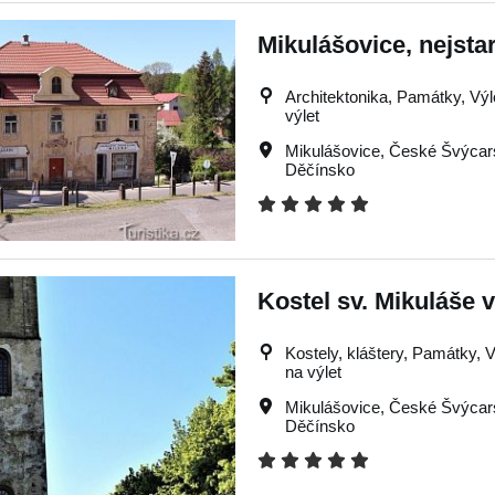
Mikulášovice, nejsta
Architektonika, Památky, Výlet
výlet
Mikulášovice
,
České Švýcar
Děčínsko
Kostel sv. Mikuláše 
Kostely, kláštery, Památky, Vý
na výlet
Mikulášovice
,
České Švýcar
Děčínsko