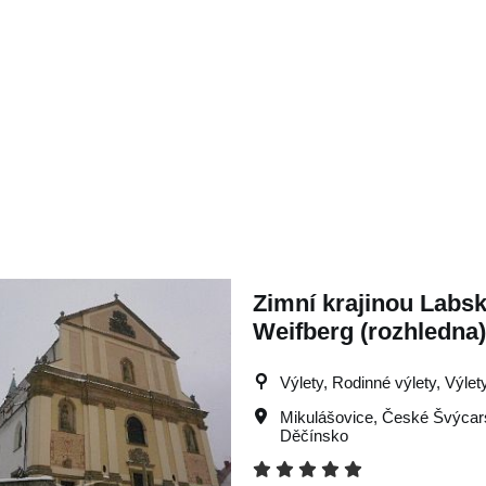
Zimní krajinou Labs
Weifberg (rozhledna
Výlety, Rodinné výlety, Výlet
Mikulášovice
,
České Švýcar
Děčínsko