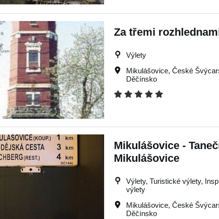
Za třemi rozhlednam
Výlety
Mikulášovice
,
České Švýcar
Děčínsko
Mikulášovice - Taneč
Mikulášovice
Výlety, Turistické výlety, Ins
výlety
Mikulášovice
,
České Švýcar
Děčínsko