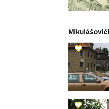
Mikulášovičk