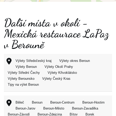
Další místa v okolí -
Mexická restaurace LaPaz
v Berouně
Výlety Středočeský kraj
Výlety okres Beroun
Výlety Beroun
Výlety Okolí Prahy
Výlety Střední Čechy
Výlety Křivoklátsko
Výlety Berounsko
Výlety Český Kras
Tipy na výlet Beroun
Běleč
Beroun
Beroun-Centrum
Beroun-Hostim
Beroun-Jarov
Beroun-Město
Beroun-Zavadilka
Beroun-Závodí
Beroun-Zdejcina
Bítov
Borek