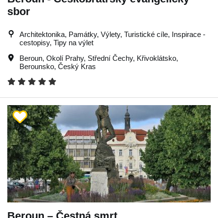
sbor
Architektonika, Památky, Výlety, Turistické cíle, Inspirace -
cestopisy, Tipy na výlet
Beroun
,
Okolí Prahy
,
Střední Čechy
,
Křivoklátsko
,
Berounsko
,
Český Kras
Beroun – Čestná smrt