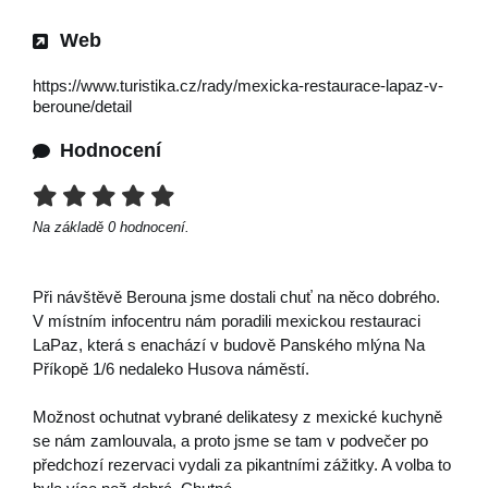
Web
https://www.turistika.cz/rady/mexicka-restaurace-lapaz-v-
beroune/detail
Hodnocení
Na základě
0
hodnocení.
Při návštěvě Berouna jsme dostali chuť na něco dobrého.
V místním infocentru nám poradili mexickou restauraci
LaPaz, která s enachází v budově Panského mlýna Na
Příkopě 1/6 nedaleko Husova náměstí.
Možnost ochutnat vybrané delikatesy z mexické kuchyně
se nám zamlouvala, a proto jsme se tam v podvečer po
předchozí rezervaci vydali za pikantními zážitky. A volba to