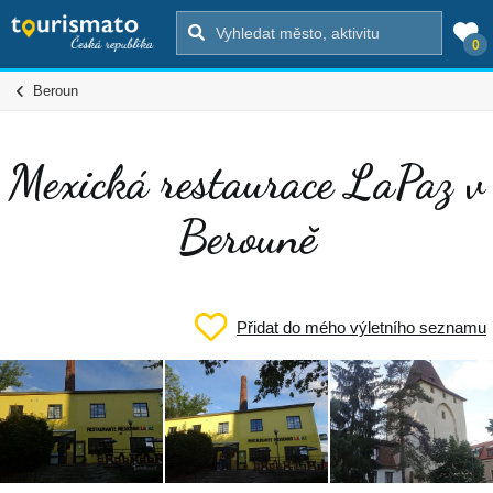
0
Beroun
Mexická restaurace LaPaz v
Berouně
Přidat do mého výletního seznamu