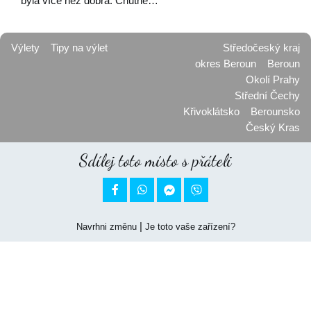
byla více než dobrá. Chutné…
Výlety
Tipy na výlet
Středočeský kraj
okres Beroun
Beroun
Okolí Prahy
Střední Čechy
Křivoklátsko
Berounsko
Český Kras
Sdílej toto místo s přáteli


|
Navrhni změnu
Je toto vaše zařízení?