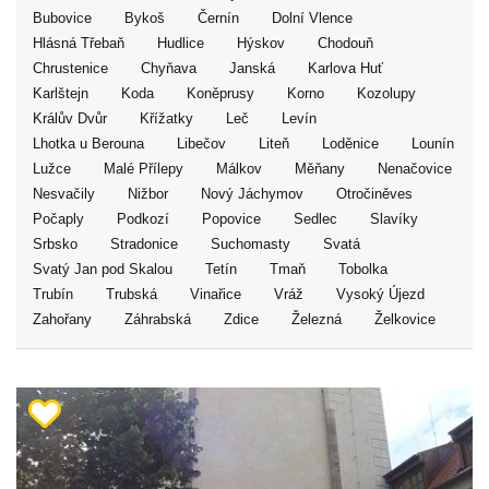
Bubovice
Bykoš
Černín
Dolní Vlence
Hlásná Třebaň
Hudlice
Hýskov
Chodouň
Chrustenice
Chyňava
Janská
Karlova Huť
Karlštejn
Koda
Koněprusy
Korno
Kozolupy
Králův Dvůr
Křížatky
Leč
Levín
Lhotka u Berouna
Libečov
Liteň
Loděnice
Lounín
Lužce
Malé Přílepy
Málkov
Měňany
Nenačovice
Nesvačily
Nižbor
Nový Jáchymov
Otročiněves
Počaply
Podkozí
Popovice
Sedlec
Slavíky
Srbsko
Stradonice
Suchomasty
Svatá
Svatý Jan pod Skalou
Tetín
Tmaň
Tobolka
Trubín
Trubská
Vinařice
Vráž
Vysoký Újezd
Zahořany
Záhrabská
Zdice
Železná
Želkovice