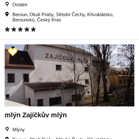
Ostatní
Beroun
,
Okolí Prahy
,
Střední Čechy
,
Křivoklátsko
,
Berounsko
,
Český Kras
mlýn Zajíčkův mlýn
Mlýny