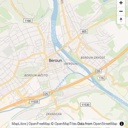
MapLibre
|
OpenFreeMap
© OpenMapTiles
Data from
OpenStreetMap