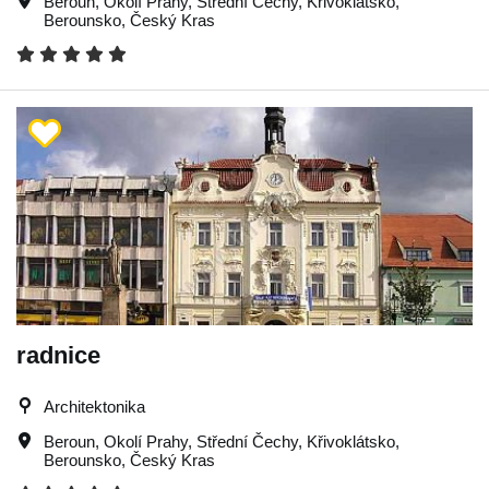
Beroun
,
Okolí Prahy
,
Střední Čechy
,
Křivoklátsko
,
Berounsko
,
Český Kras
radnice
Architektonika
Beroun
,
Okolí Prahy
,
Střední Čechy
,
Křivoklátsko
,
Berounsko
,
Český Kras