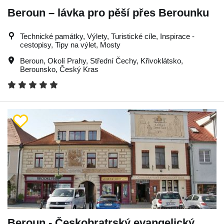
Beroun – lávka pro pěší přes Berounku
Technické památky, Výlety, Turistické cíle, Inspirace -
cestopisy, Tipy na výlet, Mosty
Beroun
,
Okolí Prahy
,
Střední Čechy
,
Křivoklátsko
,
Berounsko
,
Český Kras
Beroun - Českobratrský evangelický