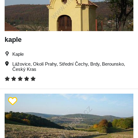
kaple
Kaple
Lážovice
,
Okolí Prahy
,
Střední Čechy
,
Brdy
,
Berounsko
,
Český Kras