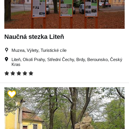
Naučná stezka Liteň
Muzea, Výlety, Turistické cíle
Liteň
,
Okolí Prahy
,
Střední Čechy
,
Brdy
,
Berounsko
,
Český
Kras