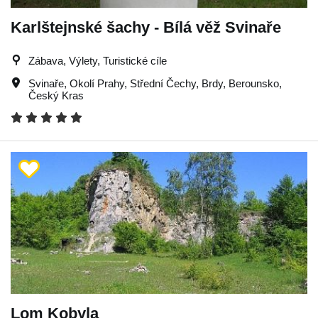
Karlštejnské šachy - Bílá věž Svinaře
Zábava, Výlety, Turistické cíle
Svinaře
,
Okolí Prahy
,
Střední Čechy
,
Brdy
,
Berounsko
,
Český Kras
Lom Kobyla