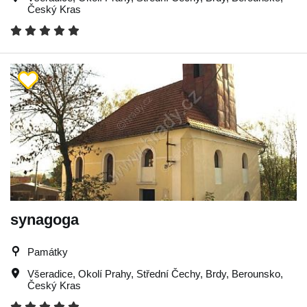
Český Kras
synagoga
Památky
Všeradice
,
Okolí Prahy
,
Střední Čechy
,
Brdy
,
Berounsko
,
Český Kras