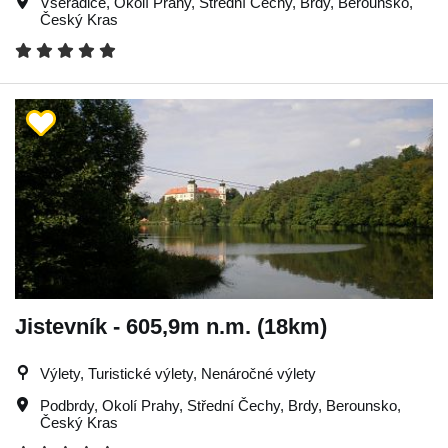
Všeradice
,
Okolí Prahy
,
Střední Čechy
,
Brdy
,
Berounsko
,
Český Kras
Jistevník - 605,9m n.m. (18km)
Výlety, Turistické výlety, Nenáročné výlety
Podbrdy
,
Okolí Prahy
,
Střední Čechy
,
Brdy
,
Berounsko
,
Český Kras