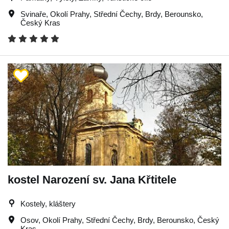
Svinaře
,
Okolí Prahy
,
Střední Čechy
,
Brdy
,
Berounsko
,
Český Kras
kostel Narození sv. Jana Křtitele
Kostely, kláštery
Osov
,
Okolí Prahy
,
Střední Čechy
,
Brdy
,
Berounsko
,
Český
Kras