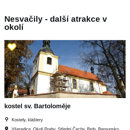
Nesvačily - další atrakce v
okolí
kostel sv. Bartoloměje
Kostely, kláštery
Všeradice
,
Okolí Prahy
,
Střední Čechy
,
Brdy
,
Berounsko
,