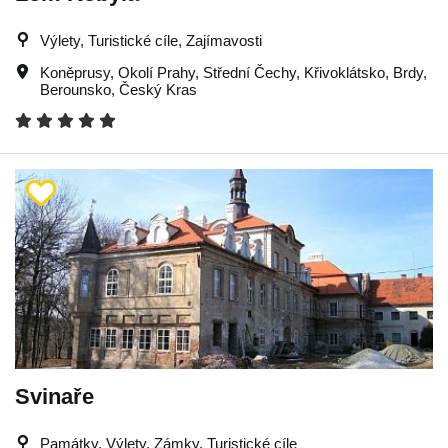
Výlety, Turistické cíle, Zajímavosti
Koněprusy
,
Okolí Prahy
,
Střední Čechy
,
Křivoklátsko
,
Brdy
,
Berounsko
,
Český Kras
Svinaře
Památky, Výlety, Zámky, Turistické cíle