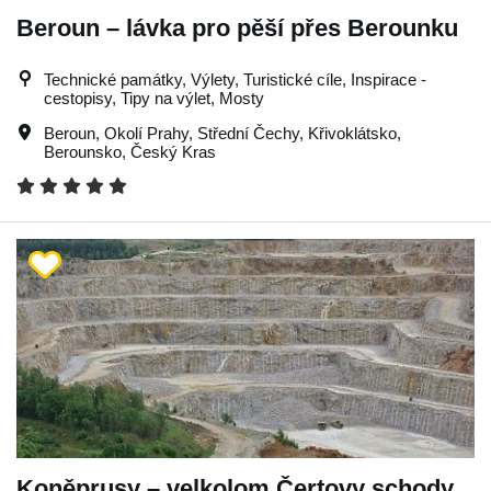
Beroun – lávka pro pěší přes Berounku
Technické památky, Výlety, Turistické cíle, Inspirace -
cestopisy, Tipy na výlet, Mosty
Beroun
,
Okolí Prahy
,
Střední Čechy
,
Křivoklátsko
,
Berounsko
,
Český Kras
Koněprusy – velkolom Čertovy schody