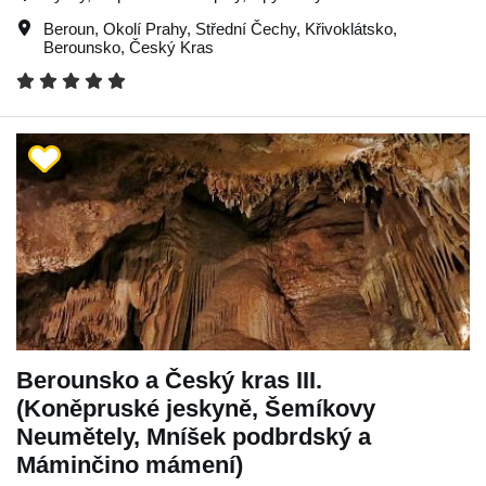
Beroun
,
Okolí Prahy
,
Střední Čechy
,
Křivoklátsko
,
Berounsko
,
Český Kras
Berounsko a Český kras III.
(Koněpruské jeskyně, Šemíkovy
Neumětely, Mníšek podbrdský a
Máminčino mámení)