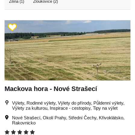
Žilina (1)
Žloukovice (2)
Mackova hora - Nové Strašecí
Výlety, Rodinné výlety, Výlety do přírody, Půldenní výlety,
Výlety za kulturou, Inspirace - cestopisy, Tipy na výlet
Nové Strašecí
,
Okolí Prahy
,
Střední Čechy
,
Křivoklátsko
,
Rakovnicko