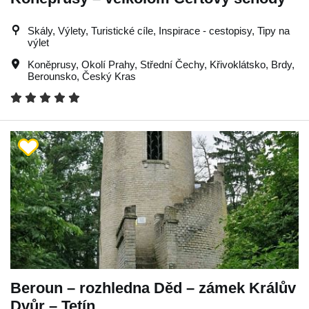
Skály, Výlety, Turistické cíle, Inspirace - cestopisy, Tipy na
výlet
Koněprusy
,
Okolí Prahy
,
Střední Čechy
,
Křivoklátsko
,
Brdy
,
Berounsko
,
Český Kras
Beroun – rozhledna Děd – zámek Králův
Dvůr – Tetín