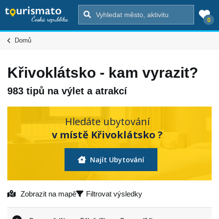
0
Domů
Křivoklátsko - kam vyrazit?
983 tipů na výlet a atrakcí
Hledáte ubytování
v místě Křivoklátsko ?
Najít Ubytování
Zobrazit na mapě
Filtrovat výsledky