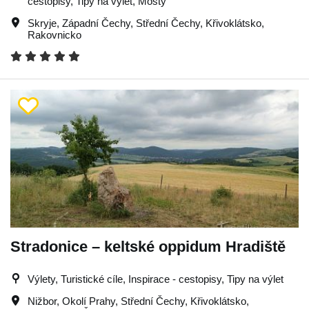
cestopisy, Tipy na výlet, Mosty
Skryje
,
Západní Čechy
,
Střední Čechy
,
Křivoklátsko
,
Rakovnicko
Stradonice – keltské oppidum Hradiště
Výlety, Turistické cíle, Inspirace - cestopisy, Tipy na výlet
Nižbor
,
Okolí Prahy
,
Střední Čechy
,
Křivoklátsko
,