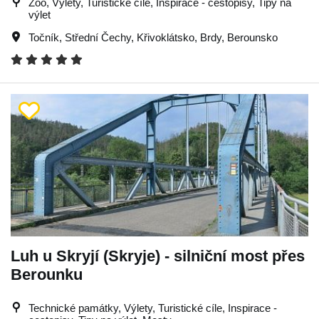
Zoo, Výlety, Turistické cíle, Inspirace - cestopisy, Tipy na
výlet
Točník
,
Střední Čechy
,
Křivoklátsko
,
Brdy
,
Berounsko
Luh u Skryjí (Skryje) - silniční most přes
Berounku
Technické památky, Výlety, Turistické cíle, Inspirace -