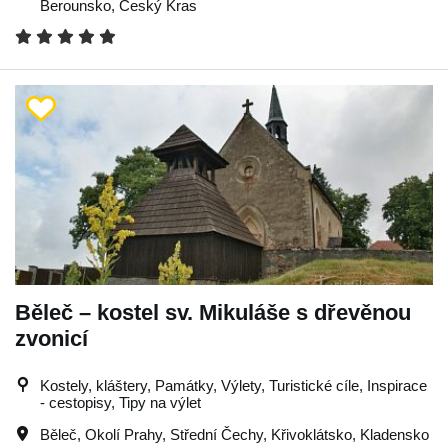
Berounsko
,
Český Kras
Běleč – kostel sv. Mikuláše s dřevěnou
zvonicí
Kostely, kláštery, Památky, Výlety, Turistické cíle, Inspirace
- cestopisy, Tipy na výlet
Běleč
,
Okolí Prahy
,
Střední Čechy
,
Křivoklátsko
,
Kladensko