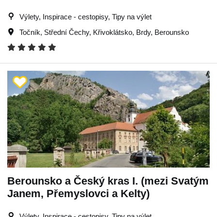
Výlety, Inspirace - cestopisy, Tipy na výlet
Točník
,
Střední Čechy
,
Křivoklátsko
,
Brdy
,
Berounsko
Berounsko a Český kras I. (mezi Svatým
Janem, Přemyslovci a Kelty)
Výlety, Inspirace - cestopisy, Tipy na výlet