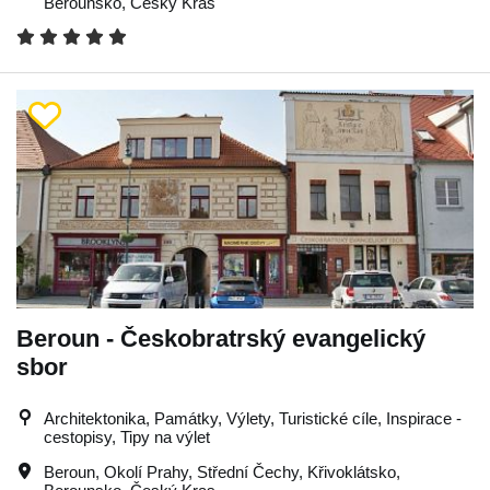
Berounsko
,
Český Kras
Beroun - Českobratrský evangelický
sbor
Architektonika, Památky, Výlety, Turistické cíle, Inspirace -
cestopisy, Tipy na výlet
Beroun
,
Okolí Prahy
,
Střední Čechy
,
Křivoklátsko
,