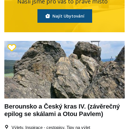
Našli jsme pro vás to pravé místo
Najít Ubytování
Berounsko a Český kras IV. (závěrečný
epilog se skálami a Otou Pavlem)
Výlety, Inspirace - cestopisy, Tipy na výlet