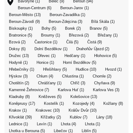
Bavoryně (1)
Běleč (9)
Beroun (94)
Beroun-Centrum (6)
Beroun-Jarov (1)
Beroun-Město (13)
Beroun-Zavadilka (1)
Beroun-Závodí (9)
Beroun-Zdejcina (3)
Bílá Skála (1)
Biskoupky (1)
Bohy (5)
Borek (2)
Branov (5)
Bratronice (5)
Broumy (1)
Březová (2)
Břežany (1)
Bzová (2)
Častonice (1)
Čilá (5)
Čistá (9)
Doksy (6)
Dolní Bezděkov (1)
Drahoňův Újezd (2)
Družec (13)
Dřevec (1)
Hedčany (1)
Hlohovice (5)
Hodyně (1)
Honice (1)
Horní Bezděkov (5)
Hřebečníky (1)
Hřešihlavy (5)
Hudlice (10)
Hvozd (1)
Hýskov (3)
Chlum (4)
Chlustina (1)
Chomle (2)
Chotětín (2)
Chrášťany (1)
Chříč (3)
Chyňava (9)
Kamenné Žehrovice (7)
Karlova Huť (1)
Karlova Ves (3)
Kladruby (8)
Kněževes (5)
Kolešovice (13)
Koněprusy (17)
Kostelík (1)
Kozojedy (4)
Kožlany (8)
Krakov (1)
Krakovec (10)
Králův Dvůr (10)
Křivoklát (39)
Křížatky (2)
Kublov (7)
Lány (18)
Lednice (1)
Levín (1)
Lhota (4)
Lhota (1)
Lhotka u Berouna (5)
Libečov (1)
Liblín (5)