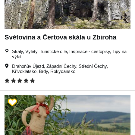
Světovina a Čertova skála u Zbiroha
Skály, Výlety, Turistické cíle, Inspirace - cestopisy, Tipy na
výlet
Drahoňův Újezd
,
Západní Čechy
,
Střední Čechy
,
Křivoklátsko
,
Brdy
,
Rokycansko