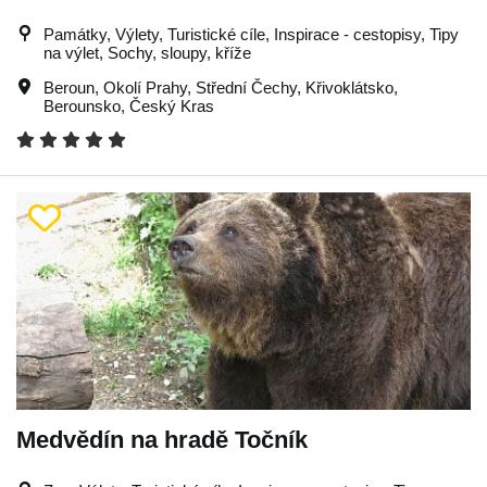
Památky, Výlety, Turistické cíle, Inspirace - cestopisy, Tipy
na výlet, Sochy, sloupy, kříže
Beroun
,
Okolí Prahy
,
Střední Čechy
,
Křivoklátsko
,
Berounsko
,
Český Kras
Medvědín na hradě Točník