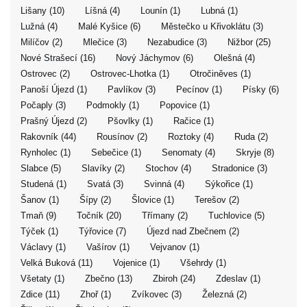
Lišany (10)
Líšná (4)
Lounín (1)
Lubná (1)
Lužná (4)
Malé Kyšice (6)
Městečko u Křivoklátu (3)
Milíčov (2)
Mlečice (3)
Nezabudice (3)
Nižbor (25)
Nové Strašecí (16)
Nový Jáchymov (6)
Olešná (4)
Ostrovec (2)
Ostrovec-Lhotka (1)
Otročiněves (1)
Panoší Újezd (1)
Pavlíkov (3)
Pecínov (1)
Písky (6)
Počaply (3)
Podmokly (1)
Popovice (1)
Prašný Újezd (2)
Pšovlky (1)
Račice (1)
Rakovník (44)
Rousínov (2)
Roztoky (4)
Ruda (2)
Rynholec (1)
Sebečice (1)
Senomaty (4)
Skryje (8)
Slabce (5)
Slavíky (2)
Stochov (4)
Stradonice (3)
Studená (1)
Svatá (3)
Svinná (4)
Sýkořice (1)
Šanov (1)
Šípy (2)
Šlovice (1)
Terešov (2)
Tmaň (9)
Točník (20)
Třímany (2)
Tuchlovice (5)
Týček (1)
Týřovice (7)
Újezd nad Zbečnem (2)
Václavy (1)
Vašírov (1)
Vejvanov (1)
Velká Buková (11)
Vojenice (1)
Všehrdy (1)
Všetaty (1)
Zbečno (13)
Zbiroh (24)
Zdeslav (1)
Zdice (11)
Zhoř (1)
Zvíkovec (3)
Železná (2)