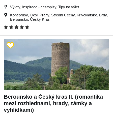
Výlety, Inspirace - cestopisy, Tipy na výlet
Koněprusy
,
Okolí Prahy
,
Střední Čechy
,
Křivoklátsko
,
Brdy
,
Berounsko
,
Český Kras
Berounsko a Český kras II. (romantika
mezi rozhlednami, hrady, zámky a
vyhlídkami)