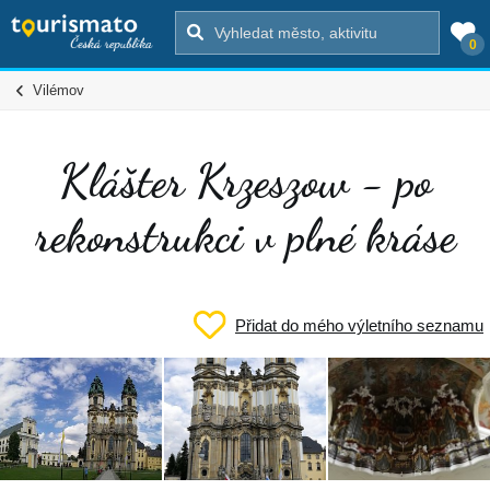
0
Vilémov
Klášter Krzeszow - po
rekonstrukci v plné kráse
Přidat do mého výletního seznamu