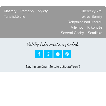
Kláštery
Památky
Výlety
Liberecký kraj
Turistické cíle
okres Semily
Rokytnice nad Jizerou
Vilémov
Krkonoše
Severní Čechy
Semilsko
Sdílej toto místo s přáteli


|
Navrhni změnu
Je toto vaše zařízení?