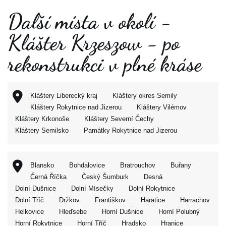
Další místa v okolí -
Klášter Krzeszow - po
rekonstrukci v plné kráse
Kláštery Liberecký kraj
Kláštery okres Semily
Kláštery Rokytnice nad Jizerou
Kláštery Vilémov
Kláštery Krkonoše
Kláštery Severní Čechy
Kláštery Semilsko
Památky Rokytnice nad Jizerou
Blansko
Bohdalovice
Bratrouchov
Buřany
Černá Říčka
Český Šumburk
Desná
Dolní Dušnice
Dolní Mísečky
Dolní Rokytnice
Dolní Tříč
Držkov
Františkov
Haratice
Harrachov
Helkovice
Hleďsebe
Horní Dušnice
Horní Polubný
Horní Rokytnice
Horní Tříč
Hradsko
Hranice