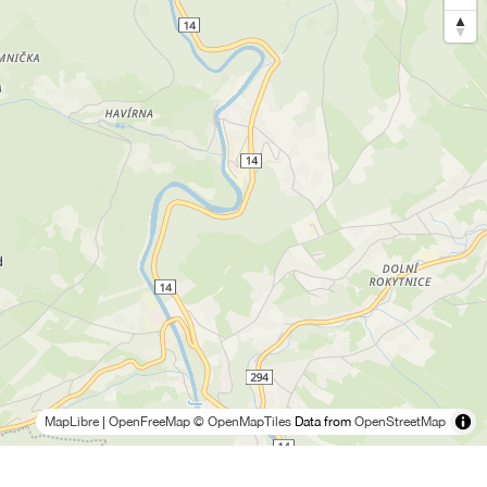
MapLibre
|
OpenFreeMap
© OpenMapTiles
Data from
OpenStreetMap