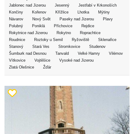
Jablonec nad Jizerou
Jesenný
Jestřabí v Krkonoších
Končiny
Kořenov
Křížlice
Lhotka
Mýtiny
Návarov
Nový Svět
Paseky nad Jizerou
Plavy
Polubný
Poniklá
Příchovice
Rejdice
Rokytnice nad Jizerou
Rokytno
Roprachtice
Roudnice
Roztoky u Semil
Ryžoviště
Sklenařice
Stanový
Stará Ves
Stromkovice
Studenov
Šumburk nad Desnou
Tanvald
Velké Hamry
Vilémov
Vítkovice
Vojtěšice
Vysoké nad Jizerou
Zlatá Olešnice
Žďár