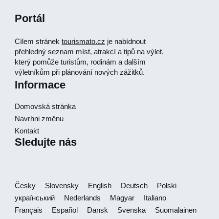
Portál
Cílem stránek
tourismato.cz
je nabídnout
přehledný seznam míst, atrakcí a tipů na výlet,
který pomůže turistům, rodinám a dalším
výletníkům při plánování nových zážitků.
Informace
Domovská stránka
Navrhni změnu
Kontakt
Sledujte nás
Česky
Slovensky
English
Deutsch
Polski
український
Nederlands
Magyar
Italiano
Français
Español
Dansk
Svenska
Suomalainen