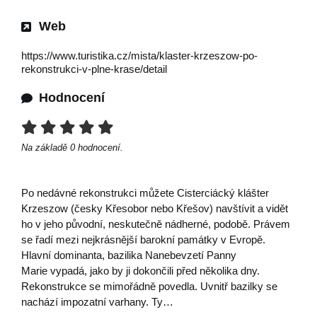
Web
https://www.turistika.cz/mista/klaster-krzeszow-po-
rekonstrukci-v-plne-krase/detail
Hodnocení
Na základě
0
hodnocení.
Po nedávné rekonstrukci můžete Cisterciácký klášter
Krzeszow (česky Křesobor nebo Křešov) navštívit a vidět
ho v jeho původní, neskutečně nádherné, podobě. Právem
se řadí mezi nejkrásnější barokní památky v Evropě.
Hlavní dominanta, bazilika Nanebevzetí Panny
Marie vypadá, jako by ji dokončili před několika dny.
Rekonstrukce se mimořádně povedla. Uvnitř bazilky se
nachází impozatní varhany. Ty…