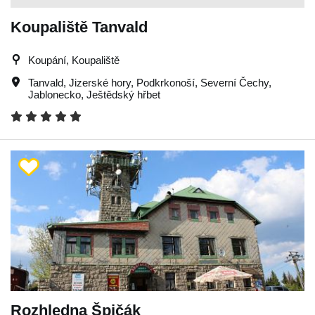
Koupaliště Tanvald
Koupání, Koupaliště
Tanvald
,
Jizerské hory
,
Podkrkonoší
,
Severní Čechy
,
Jablonecko
,
Ještědský hřbet
Rozhledna Špičák