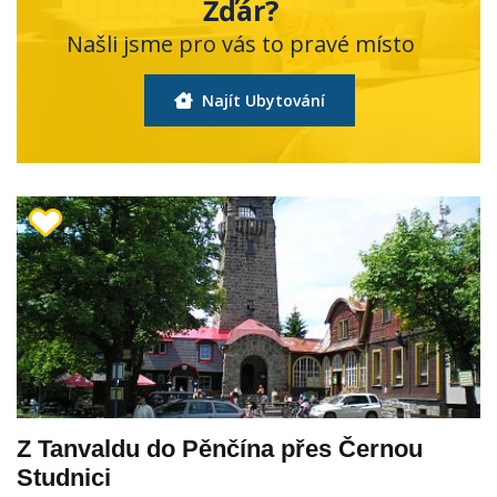
Žďár?
Našli jsme pro vás to pravé místo
Najít Ubytování
Z Tanvaldu do Pěnčína přes Černou
Studnici