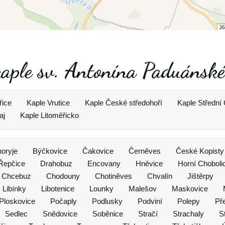
 kaple sv. Antonína Paduánsk
řice
Kaple Vrutice
Kaple České středohoří
Kaple Střední
aj
Kaple Litoměřicko
oryje
Býčkovice
Čakovice
Černěves
České Kopisty
 Řepčice
Drahobuz
Encovany
Hněvice
Horní Choboli
Chcebuz
Chodouny
Chotiněves
Chvalín
Jištěrpy
Libínky
Libotenice
Lounky
Malešov
Maskovice
Ploskovice
Počaply
Podlusky
Podviní
Polepy
Př
Sedlec
Snědovice
Soběnice
Stračí
Strachaly
S