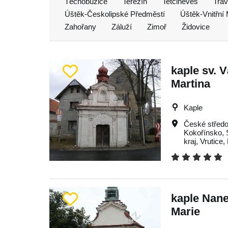
Těchobuzice
Terezín
Tetčiněves
Trav
Úštěk-Českolipské Předměstí
Úštěk-Vnitřní
Zahořany
Záluží
Zimoř
Židovice
kaple sv. V
Martina
Kaple
České středo
Kokořínsko
,
kraj
,
Vrutice
,
kaple Nan
Marie