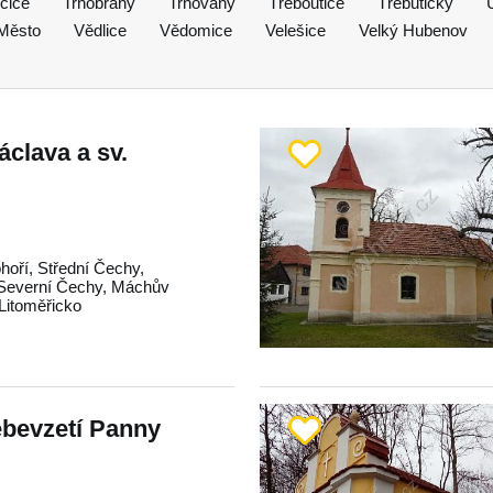
čice
Trnobrany
Trnovany
Třeboutice
Třebutičky
 Město
Vědlice
Vědomice
Velešice
Velký Hubenov
áclava a sv.
hoří
,
Střední Čechy
,
Severní Čechy
,
Máchův
Litoměřicko
ebevzetí Panny