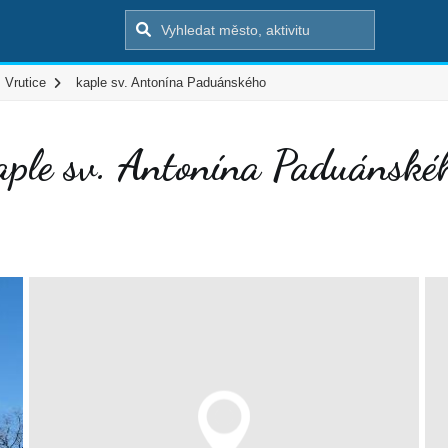
Vrutice
kaple sv. Antonína Paduánského
aple sv. Antonína Paduánské