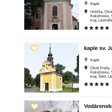
Kaple
Hošťka
,
Okol
Kokořínsko
,
kraj
,
Litoměř
kaple sv. 
Kaple
Okolí Prahy
,
Kokořínsko
,
kraj
,
Štětí
,
Li
Vodárens