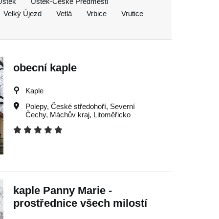
Úštěk
Úštěk-České Předměstí
Velký Újezd
Vetlá
Vrbice
Vrutice
obecní kaple
Kaple
Polepy
,
České středohoří
,
Severní
Čechy
,
Máchův kraj
,
Litoměřicko
kaple Panny Marie -
prostřednice všech milostí