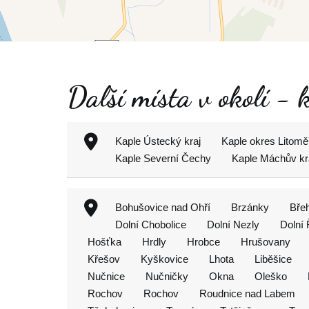
Další místa v okolí -
Kaple Ústecký kraj
Kaple okres Litomě
Kaple Severní Čechy
Kaple Máchův kr
Bohušovice nad Ohří
Brzánky
Břeh
Dolní Chobolice
Dolní Nezly
Dolní
Hošťka
Hrdly
Hrobce
Hrušovany
Křešov
Kyškovice
Lhota
Liběšice
Nučnice
Nučničky
Okna
Oleško
Rochov
Rochov
Roudnice nad Labem