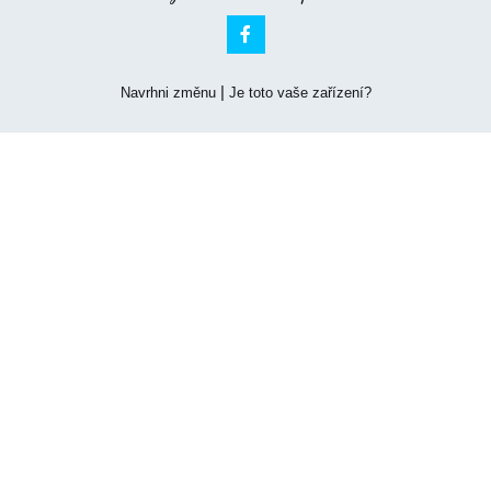

|
Navrhni změnu
Je toto vaše zařízení?