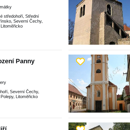
amátky
é středohoří
,
Střední
řínsko
,
Severní Čechy
,
,
Litoměřicko
ození Panny
tery
hoří
,
Severní Čechy
,
,
Polepy
,
Litoměřicko
iří