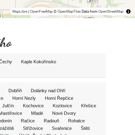
MapLibre
|
OpenFreeMap
© OpenMapTiles
Data from
OpenStreetMap
ého
 Čechy
Kaple Kokořínsko
Dobříň
Dolánky nad Ohří
ce
Horní Nezly
Horní Řepčice
Julčín
Kochovice
Kozlovice
Křešice
Mastířovice
Mladé
Nové Dvory
edonín
Račice
Radouň
Rohatce
trážiště
Střížovice
Svařenice
Štětí