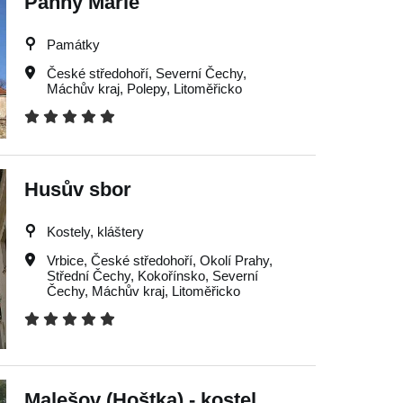
Panny Marie
Památky
České středohoří
,
Severní Čechy
,
Máchův kraj
,
Polepy
,
Litoměřicko
Husův sbor
Kostely, kláštery
Vrbice
,
České středohoří
,
Okolí Prahy
,
Střední Čechy
,
Kokořínsko
,
Severní
Čechy
,
Máchův kraj
,
Litoměřicko
Malešov (Hoštka) - kostel