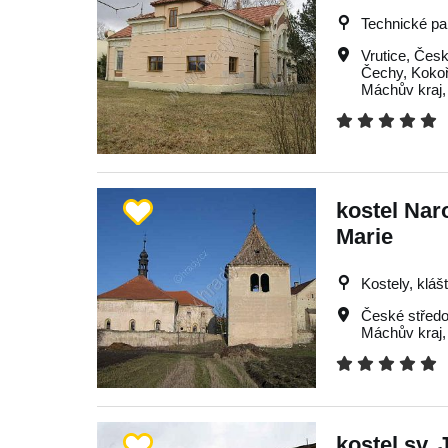
Technické p
Vrutice
,
Česk
Čechy
,
Koko
Máchův kraj
kostel Nar
Marie
Kostely, kláš
České středo
Máchův kraj
kostel sv. J