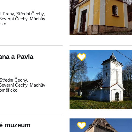
í Prahy
,
Střední Čechy
,
Severní Čechy
,
Máchův
icko
Jana a Pavla
Střední Čechy
,
Severní Čechy
,
Máchův
toměřicko
ké muzeum