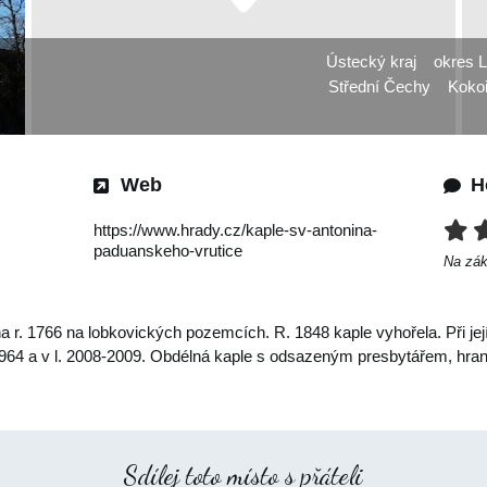
Ústecký kraj
okres L
Střední Čechy
Koko
Web
H
https://www.hrady.cz/kaple-sv-antonina-
paduanskeho-vrutice
Na zá
 r. 1766 na lobkovických pozemcích. R. 1848 kaple vyhořela. Při její
 1964 a v l. 2008-2009. Obdélná kaple s odsazeným presbytářem, hra
Sdílej toto místo s přáteli