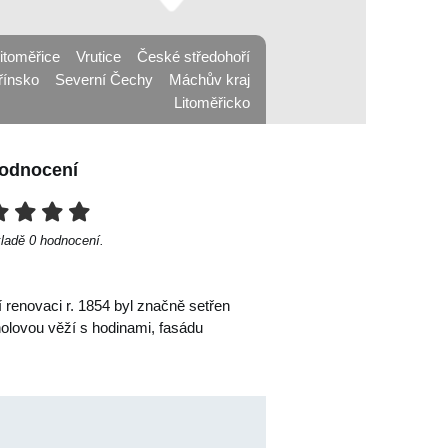
itoměřice
Vrutice
České středohoří
řínsko
Severní Čechy
Máchův kraj
Litoměřicko
odnocení
kladě
0
hodnocení.
 renovaci r. 1854 byl značně setřen
nolovou věží s hodinami, fasádu