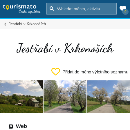
0
Jestřabí v Krkonoších
Jestřabí v Krkonoších
Přidat do mého výletního seznamu
Web