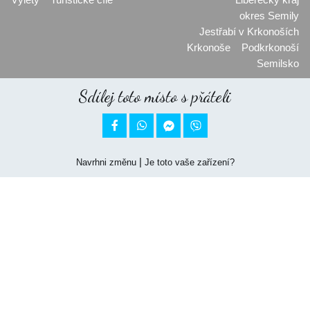
okres Semily
Jestřabí v Krkonoších
Krkonoše
Podkrkonoší
Semilsko
Sdílej toto místo s přáteli


|
Navrhni změnu
Je toto vaše zařízení?