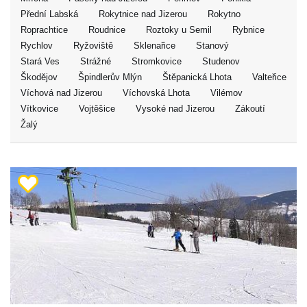
Přední Labská
Rokytnice nad Jizerou
Rokytno
Roprachtice
Roudnice
Roztoky u Semil
Rybnice
Rychlov
Ryžoviště
Sklenařice
Stanový
Stará Ves
Strážné
Stromkovice
Studenov
Škodějov
Špindlerův Mlýn
Štěpanická Lhota
Valteřice
Víchová nad Jizerou
Víchovská Lhota
Vilémov
Vítkovice
Vojtěšice
Vysoké nad Jizerou
Zákoutí
Žalý