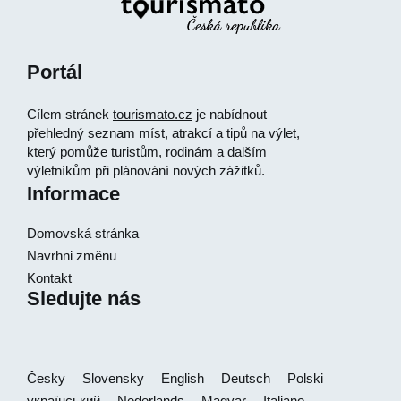
Portál
Cílem stránek
tourismato.cz
je nabídnout
přehledný seznam míst, atrakcí a tipů na výlet,
který pomůže turistům, rodinám a dalším
výletníkům při plánování nových zážitků.
Informace
Domovská stránka
Navrhni změnu
Kontakt
Sledujte nás
Česky
Slovensky
English
Deutsch
Polski
український
Nederlands
Magyar
Italiano