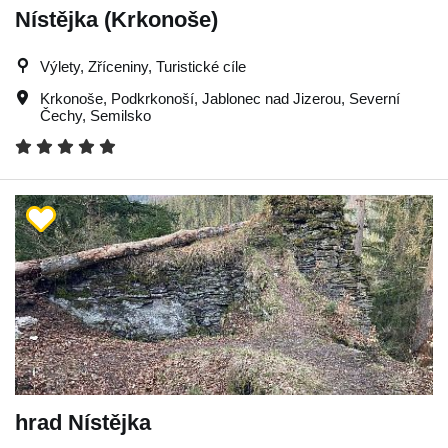
Nístějka (Krkonoše)
Výlety, Zříceniny, Turistické cíle
Krkonoše
,
Podkrkonoší
,
Jablonec nad Jizerou
,
Severní
Čechy
,
Semilsko
hrad Nístějka