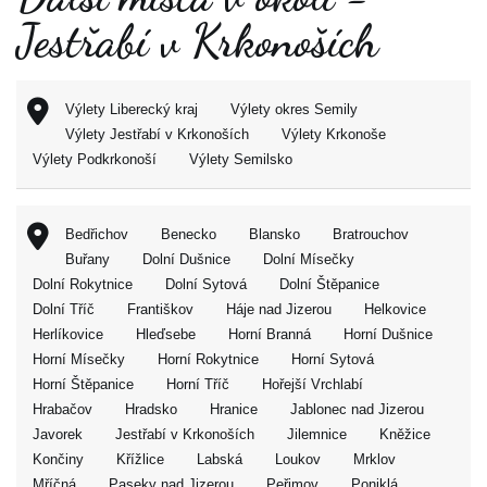
Jestřabí v Krkonoších
Výlety Liberecký kraj
Výlety okres Semily
Výlety Jestřabí v Krkonoších
Výlety Krkonoše
Výlety Podkrkonoší
Výlety Semilsko
Bedřichov
Benecko
Blansko
Bratrouchov
Buřany
Dolní Dušnice
Dolní Mísečky
Dolní Rokytnice
Dolní Sytová
Dolní Štěpanice
Dolní Tříč
Františkov
Háje nad Jizerou
Helkovice
Herlíkovice
Hleďsebe
Horní Branná
Horní Dušnice
Horní Mísečky
Horní Rokytnice
Horní Sytová
Horní Štěpanice
Horní Tříč
Hořejší Vrchlabí
Hrabačov
Hradsko
Hranice
Jablonec nad Jizerou
Javorek
Jestřabí v Krkonoších
Jilemnice
Kněžice
Končiny
Křížlice
Labská
Loukov
Mrklov
Mříčná
Paseky nad Jizerou
Peřimov
Poniklá