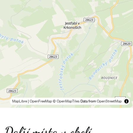
MapLibre
|
OpenFreeMap
© OpenMapTiles
Data from
OpenStreetMap
Další místa v okolí -