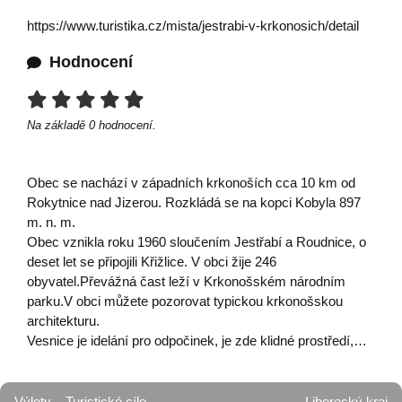
https://www.turistika.cz/mista/jestrabi-v-krkonosich/detail
Hodnocení
Na základě
0
hodnocení.
Obec se nachází v západních krkonoších cca 10 km od
Rokytnice nad Jizerou. Rozkládá se na kopci Kobyla 897
m. n. m.
Obec vznikla roku 1960 sloučením Jestřabí a Roudnice, o
deset let se připojili Křižlice. V obci žije 246
obyvatel.Převážná čast leží v Krkonošském národním
parku.V obci můžete pozorovat typickou krkonošskou
architekturu.
Vesnice je idelání pro odpočinek, je zde klidné prostředí,…
Výlety
Turistické cíle
Liberecký kraj