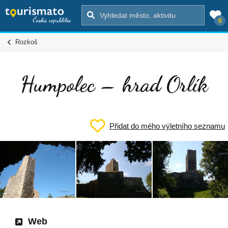
0
Rozkoš
Humpolec – hrad Orlík
Přidat do mého výletního seznamu
Web