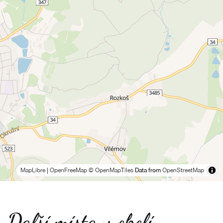
MapLibre
|
OpenFreeMap
© OpenMapTiles
Data from
OpenStreetMap
Další místa v okolí -