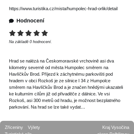
https://www.turistika.cz/mista/humpolec-hrad-orlik/detail
Hodnocení
Na základě
0
hodnocení.
Hrad se nalézá na Českomoravské vrchovině asi dva
kilometry severně od města Humpolec směrem na
Havlíčkův Brod. Příjezd k záchytnému parkovišti pod
hradem v obci Rozkoš je ze silnice I 34 z Humpolce
směrem na Havlíčkův Brod a je značen hnědými ukazateli
ke kulturním cílům již od přivaděče z dálnice. Ve vsi
Rozkoš, asi 300 metrů od hradu, je možnost bezplatného
parkování. Na hrad se lze také vydat…
Zříceniny
Výlety
Kraj Vysočina