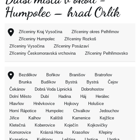
Humpolec – hrad Orlík
Zříceniny Kraj Vysočina
Zříceniny okres Pelhřimov
Zříceniny Humpolec
Zříceniny Rozkoš
Zříceniny Vysočina
Zříceniny Posázaví
Zříceniny Českomoravská vrchovina
Zříceniny Pelhřimovsko
Bezděkov
Boňkov
Branišov
Bratroňov
Brunka
Budíkov
Bystrá
Bystrá
Čejov
Čekánov
Dobrá Voda Lipnická
Dobrohostov
Dolní Město
Dubí
Hadina
Háj
Herálec
Hlavňov
Hněvkovice
Hojkovy
Holušice
Horní Rápotice
Humpolec
Chvalkov
Jedouchov
Jiřice
Kalhov
Kaliště
Kamenice
Kejžlice
Kletečná
Koberovice
Koječín
Kojkovičky
Komorovice
Krásná Hora
Krasoňov
Křepiny
Kvasetice
Květinov
Leština
Lhotice
Lhotka