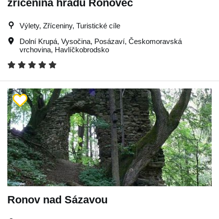
zřícenina hradu Ronovec
Výlety, Zříceniny, Turistické cíle
Dolní Krupá
,
Vysočina
,
Posázaví
,
Českomoravská
vrchovina
,
Havlíčkobrodsko
Ronov nad Sázavou