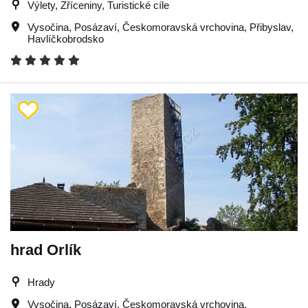
Výlety, Zříceniny, Turistické cíle
Vysočina
,
Posázaví
,
Českomoravská vrchovina
,
Přibyslav
,
Havlíčkobrodsko
hrad Orlík
Hrady
Vysočina
,
Posázaví
,
Českomoravská vrchovina
,