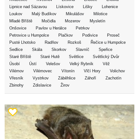
Lipnice nad Sázavou
Lískovice
Lišky
Lohenice
Loukov
Malý Budíkov
Mikulášov
Milotice
Mladé Bříště
Močidla
Mozerov
Mysletín
Onšovice
Pavlov u Herálce
Petrkov
Petrovice u Humpolce
Plačkov
Podivice
Proseč
Pusté Lhotsko
Radňov
Rozkoš
Řečice u Humpolce
Sedlice
Skála
Skorkov
Slavníč
Speřice
Staré Bříště
Staré Hutě
Světlice
Světlický Dvůr
Úsobí
Ústí
Velešov
Velký Rybník
Věž
Vilémov
Vilémovec
Vítonín
Vlčí Hory
Volichov
Vřesník
Vystrkov
Záběhlice
Záhoří
Zachotín
Zbinohy
Zdislavice
Žirov