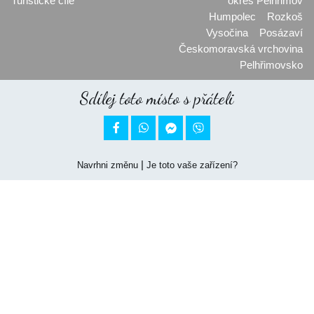
Turistické cíle
okres Pelhřimov
Humpolec
Rozkoš
Vysočina
Posázaví
Českomoravská vrchovina
Pelhřimovsko
Sdílej toto místo s přáteli


|
Navrhni změnu
Je toto vaše zařízení?