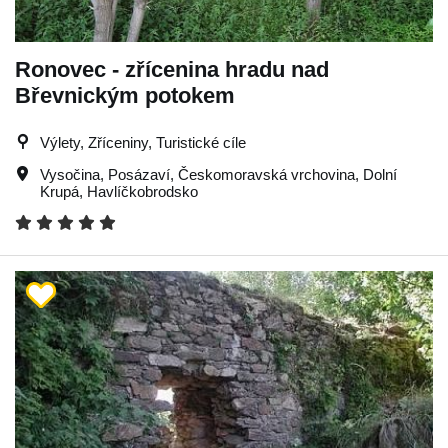
Ronovec - zřícenina hradu nad
Břevnickým potokem
Výlety, Zříceniny, Turistické cíle
Vysočina
,
Posázaví
,
Českomoravská vrchovina
,
Dolní
Krupá
,
Havlíčkobrodsko