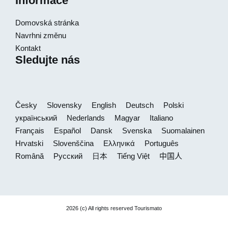
Informace
Domovská stránka
Navrhni změnu
Kontakt
Sledujte nás
Česky
Slovensky
English
Deutsch
Polski
український
Nederlands
Magyar
Italiano
Français
Español
Dansk
Svenska
Suomalainen
Hrvatski
Slovenščina
Ελληνικά
Português
Română
Русский
日本
Tiếng Việt
中国人
2026 (c) All rights reserved Tourismato