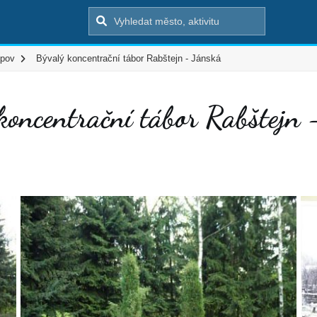
ipov
Bývalý koncentrační tábor Rabštejn - Jánská
koncentrační tábor Rabštejn 