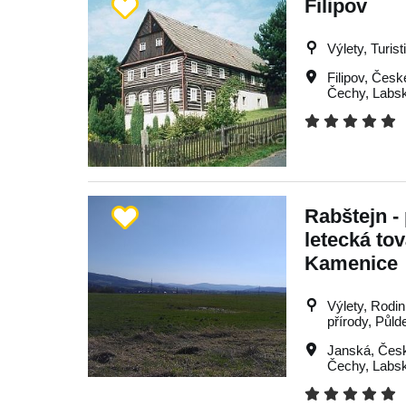
Filipov
Výlety, Turist
Filipov
,
Česk
Čechy
,
Labs
Rabštejn -
letecká tov
Kamenice
Výlety, Rodin
přírody, Půld
Janská
,
Čes
Čechy
,
Labs