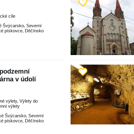
ické cíle
é Švýcarsko
,
Severní
ké pískovce
,
Děčínsko
 podzemní
árna v údolí
né výlety, Výlety do
enní výlety
ké Švýcarsko
,
Severní
ké pískovce
,
Děčínsko