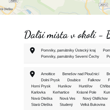
Další místa v okolí -
Pomníky, památníky Ústecký kraj
Pom
Pomníky, památníky Severní Čechy
P
Arnoltice
Benešov nad Ploučnicí
B
Dolní Prysk
Doubice
Falknov
F
Horní Prysk
Huníkov
Huntířov
Chřib
Karlovka
Kerhartice
Krásné Pole
Kun
Nová Oleška
Nová Ves
Nový Oldřichov
Stará Oleška
Studený
Velká Bukovina