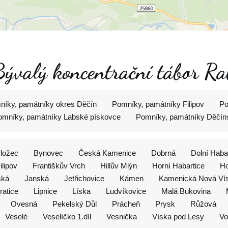
 Bývalý koncentrační tábor Ra
níky, památníky okres Děčín
Pomníky, památníky Filipov
Po
omníky, památníky Labské pískovce
Pomníky, památníky Děčín
rložec
Bynovec
Česká Kamenice
Dobrná
Dolní Haba
ilipov
Františkův Vrch
Hillův Mlýn
Horní Habartice
Ho
ská
Janská
Jetřichovice
Kámen
Kamenická Nová Ví
ratice
Lipnice
Líska
Ludvíkovice
Malá Bukovina
Ovesná
Pekelský Důl
Prácheň
Prysk
Růžová
Veselé
Veselíčko 1.díl
Vesnička
Víska pod Lesy
Vo