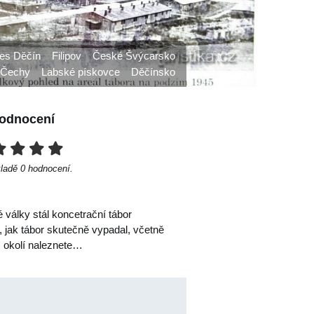
es Děčín
Filipov
České Švýcarsko
 Čechy
Labské pískovce
Děčínsko
odnocení
kladě
0
hodnocení.
války stál koncetrační tábor
, jak tábor skutečně vypadal, včetně
m okolí naleznete…