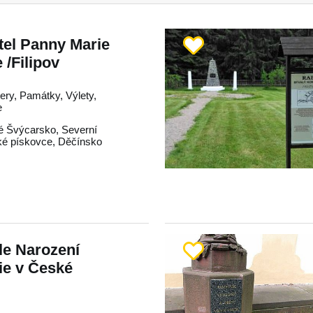
tel Panny Marie
/Filipov
tery, Památky, Výlety,
e
é Švýcarsko
,
Severní
ké pískovce
,
Děčínsko
le Narození
ie v České