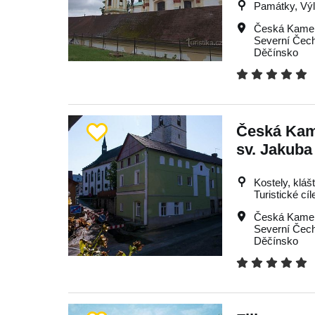
Památky, Výle
Česká Kame
Severní Čec
Děčínsko
Česká Kam
sv. Jakuba
Kostely, kláš
Turistické cíl
Česká Kame
Severní Čec
Děčínsko