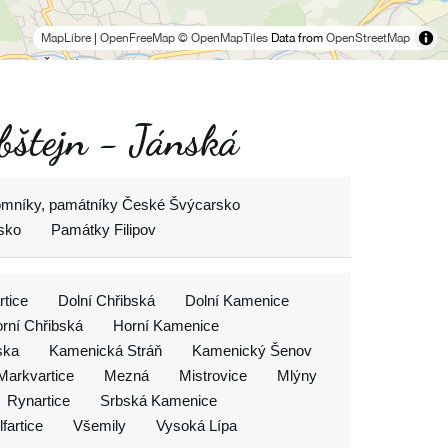
MapLibre
|
OpenFreeMap
© OpenMapTiles
Data from
OpenStreetMap
bštejn - Jánská
mníky, památníky České Švýcarsko
sko
Památky Filipov
rtice
Dolní Chřibská
Dolní Kamenice
rní Chřibská
Horní Kamenice
ska
Kamenická Stráň
Kamenický Šenov
Markvartice
Mezná
Mistrovice
Mlýny
Rynartice
Srbská Kamenice
lfartice
Všemily
Vysoká Lípa