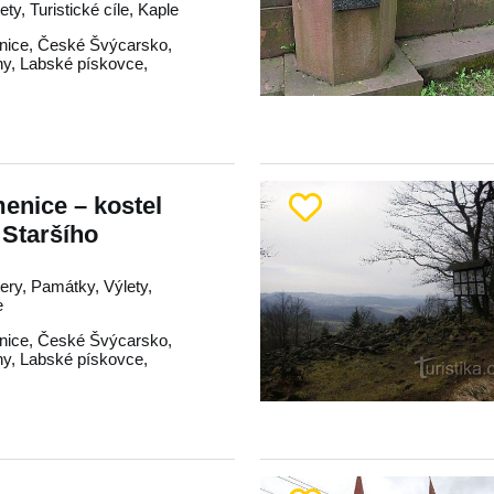
ty, Turistické cíle, Kaple
nice
,
České Švýcarsko
,
hy
,
Labské pískovce
,
enice – kostel
 Staršího
tery, Památky, Výlety,
e
nice
,
České Švýcarsko
,
hy
,
Labské pískovce
,