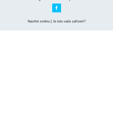

|
Navrhni změnu
Je toto vaše zařízení?