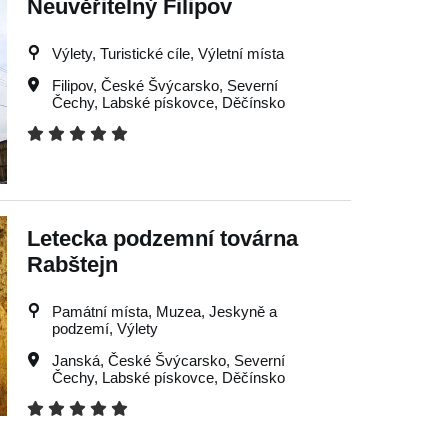
Neuvěřitelný Filipov
Výlety, Turistické cíle, Výletní místa
Filipov
,
České Švýcarsko
,
Severní
Čechy
,
Labské pískovce
,
Děčínsko
Letecka podzemní továrna
Rabštejn
Památní místa, Muzea, Jeskyně a
podzemí, Výlety
Janská
,
České Švýcarsko
,
Severní
Čechy
,
Labské pískovce
,
Děčínsko