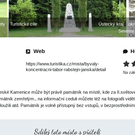
ety
Turistické cíle
Ústecký kraj
okr
Severní
Web
H
https://www.turistika.cz/mista/byvaly-
koncentracni-tabor-rabstejn-janska/detail
Na zá
České Kamenice může být právě památník na místě, kde za II.světové 
mátník zemřelým., na informační ceduli můžete též na fotografii vidět
loužili atd. Památník je volně přístupný bez vstupů, v bezprostřední
Sdílej toto místo s přáteli