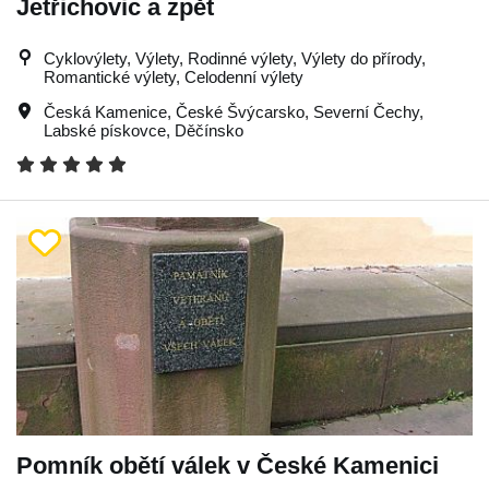
Jetřichovic a zpět
Cyklovýlety, Výlety, Rodinné výlety, Výlety do přírody,
Romantické výlety, Celodenní výlety
Česká Kamenice
,
České Švýcarsko
,
Severní Čechy
,
Labské pískovce
,
Děčínsko
Pomník obětí válek v České Kamenici