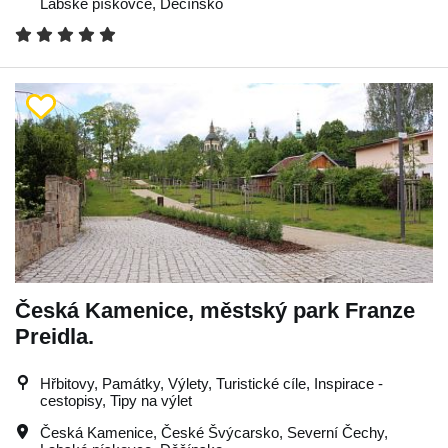
Labské pískovce
,
Děčínsko
Česká Kamenice, městský park Franze
Preidla.
Hřbitovy, Památky, Výlety, Turistické cíle, Inspirace -
cestopisy, Tipy na výlet
Česká Kamenice
,
České Švýcarsko
,
Severní Čechy
,