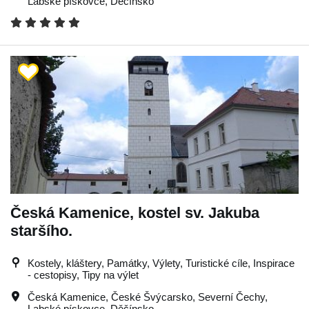
Labské pískovce
,
Děčínsko
Česká Kamenice, kostel sv. Jakuba
staršího.
Kostely, kláštery, Památky, Výlety, Turistické cíle, Inspirace
- cestopisy, Tipy na výlet
Česká Kamenice
,
České Švýcarsko
,
Severní Čechy
,
Labské pískovce
,
Děčínsko