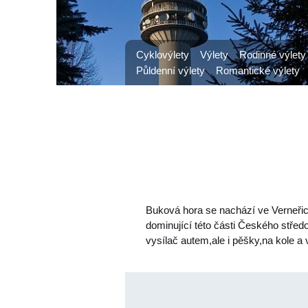
Cyklovýlety
Výlety
Rodinné výlety
Půldenní výlety
Romantické výlety
Buková hora se nachází ve Verneři
dominující této části Českého stře
vysílač autem,ale i pěšky,na kole a 