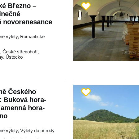
ké Březno –
inečné
é novorenesance
nné výlety, Romantické
o
,
České středohoří
,
hy
,
Ústecko
ůně Českého
: Buková hora-
Kamenná hora-
zno
né výlety, Výlety do přírody