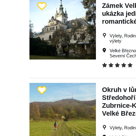
Zámek Vel
ukázka jed
romantick
Výlety, Rodi
výlety
Velké Březn
Severní Čec
Okruh v l
Středohoří
Zubrnice-
Velké Bře
Výlety, Rodin