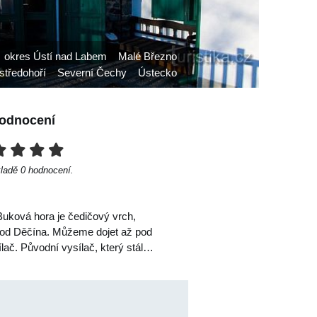
okres Ústí nad Labem
Malé Březno
středohoří
Severní Čechy
Ústecko
odnocení
kladě
0
hodnocení.
uková hora je čedičový vrch,
ě od Děčína. Můžeme dojet až pod
ílač. Původní vysílač, který stál…