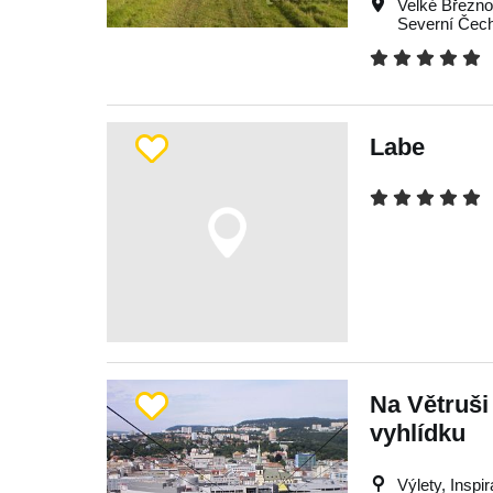
Velké Březn
Severní Čec
Labe
Na Větruši
vyhlídku
Výlety, Inspi