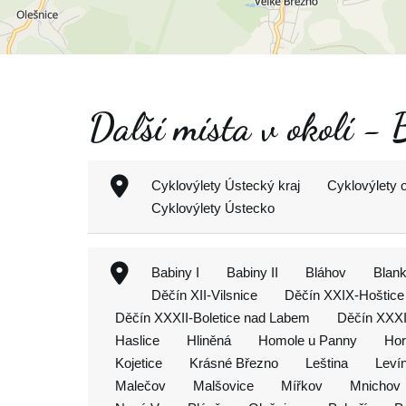
Další místa v okolí - 
Cyklovýlety Ústecký kraj
Cyklovýlety 
Cyklovýlety Ústecko
Babiny I
Babiny II
Bláhov
Blank
Děčín XII-Vilsnice
Děčín XXIX-Hoštic
Děčín XXXII-Boletice nad Labem
Děčín XXXI
Haslice
Hliněná
Homole u Panny
Hor
Kojetice
Krásné Březno
Leština
Leví
Malečov
Malšovice
Mířkov
Mnichov