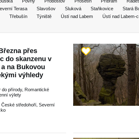
oustka
Povrly
Proboštov
Prosetín
Příbram
Radeš
everní Terasa
Slavošov
Sluková
Staňkovice
Stará B
Třebušín
Týniště
Ústí nad Labem
Ústí nad Labem-
Března přes
c do skanzenu v
h a na Bukovou
ekými výhledy
y do přírody, Romantické
enní výlety
,
České středohoří
,
Severní
cko