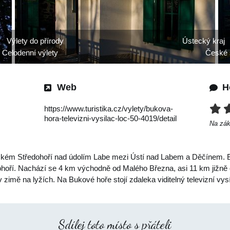
Výlety do přírody
Ústecký kraj
Celodenní výlety
České 
Web
H
https://www.turistika.cz/vylety/bukova-
hora-televizni-vysilac-loc-50-4019/detail
Na zá
ckém Středohoří nad údolím Labe mezi Ústí nad Labem a Děčínem. B
dohoří. Nachází se 4 km východně od Malého Března, asi 11 km jižn
v zimě na lyžích. Na Bukové hoře stojí zdaleka viditelný televizní vys
Sdílej toto místo s přáteli