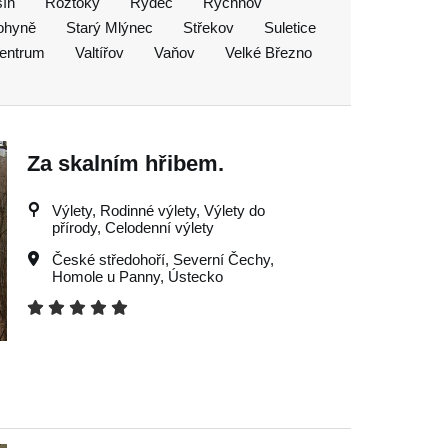
ín
Roztoky
Rýdeč
Rychnov
ohyně
Starý Mlýnec
Střekov
Suletice
centrum
Valtířov
Vaňov
Velké Březno
Za skalním hřibem.
Výlety, Rodinné výlety, Výlety do
přírody, Celodenní výlety
České středohoří
,
Severní Čechy
,
Homole u Panny
,
Ústecko