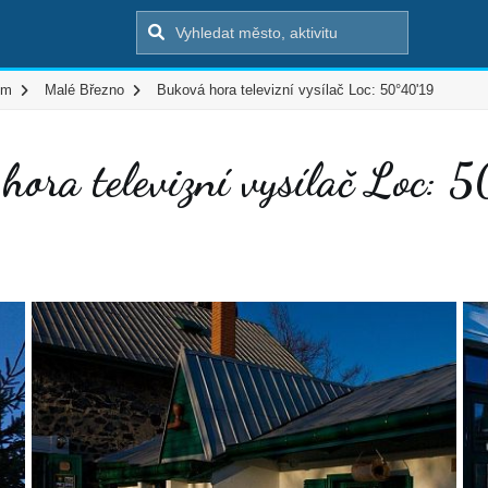
em
Malé Březno
Buková hora televizní vysílač Loc: 50°40'19
hora televizní vysílač Loc: 