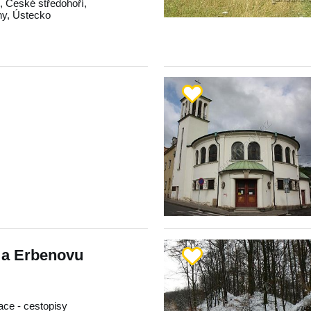
o
,
České středohoří
,
hy
,
Ústecko
 a Erbenovu
race - cestopisy