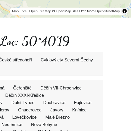
MapLibre
|
OpenFreeMap
© OpenMapTiles
Data from
OpenStreetMap
č Loc: 50°40'19
České středohoří
Cyklovýlety Severní Čechy
ná
Čeřeniště
Děčín VII-Chrochvice
Děčín XXXI-Křešice
ov
Dolní Týnec
Doubravice
Fojtovice
erov
Chuderovec
Javory
Knínice
vá
Lovečkovice
Malé Březno
Neštěmice
Nová Bohyně