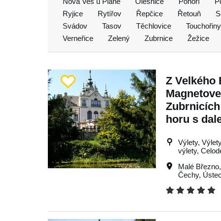
Nová Ves u Pláně
Olešnice
Pohoří
P
Ryjice
Rytířov
Řepčice
Řetouň
S
Svádov
Tasov
Těchlovice
Touchořiny
Verneřice
Zelený
Zubrnice
Žežice
Z Velkého 
Magnetove
Zubrnicíc
horu s dal
Výlety, Výlet
výlety, Celod
Malé Březno
Čechy
,
Úste