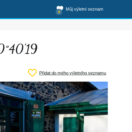
Můj výletní seznam
0
50°40'19
Přidat do mého výletního seznamu