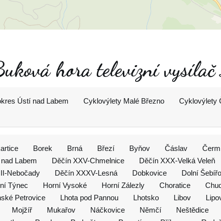
Buková hora televizní vysíla
okres Ústí nad Labem
Cyklovýlety Malé Březno
Cyklovýlety 
artice
Borek
Brná
Březí
Byňov
Čáslav
Čerm
e nad Labem
Děčín XXV-Chmelnice
Děčín XXX-Velká Veleň
II-Nebočady
Děčín XXXV-Lesná
Dobkovice
Dolní Šebíř
ní Týnec
Horní Vysoké
Horní Zálezly
Choratice
Chud
nské Petrovice
Lhota pod Pannou
Lhotsko
Libov
Lipo
Mojžíř
Mukařov
Náčkovice
Němčí
Neštědice