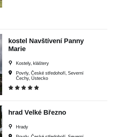
kostel Navštívení Panny
Marie
Kostely, kláštery
Povrly
,
České středohoří
,
Severní
Čechy
,
Ústecko
hrad Velké Březno
Hrady
Povrly
,
České středohoří
,
Severní