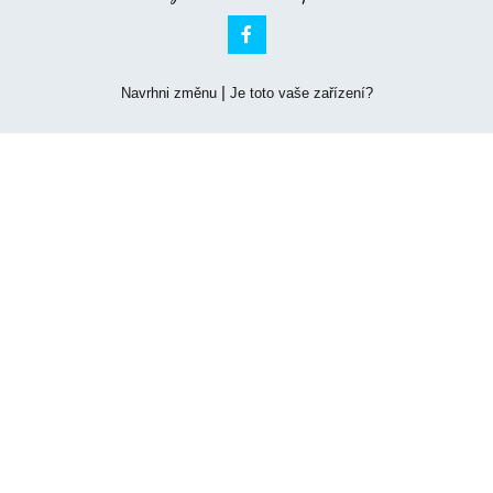

|
Navrhni změnu
Je toto vaše zařízení?