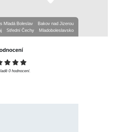
s Mladá Boleslav
Bakov nad Jizerou
j
Střední Čechy
Mladoboleslavsko
odnocení
kladě
0
hodnocení.