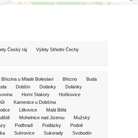
ety Český ráj
Výlety Střední Čechy
Březina u Mladé Boleslavi
Březno
Buda
oda
Dobšín
Dolánky
Dolánky
kovina
Horní Stakory
Hoškovice
ůl
Kamenice u Dobšína
otice
Litkovice
Malá Bělá
diště
Mohelnice nad Jizerou
Mužský
azy
Podhradí
Podlázky
Podolí
nka
Suhrovice
Sukorady
Svobodín