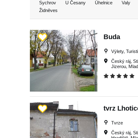
Sychrov
U Česany
Úhelnice
Valy
Židněves
Buda
Výlety, Turist
Český ráj
,
St
Jizerou
,
Mlad
tvrz Lhotic
Tvrze
Český ráj
,
St
Hradiště
,
Mla