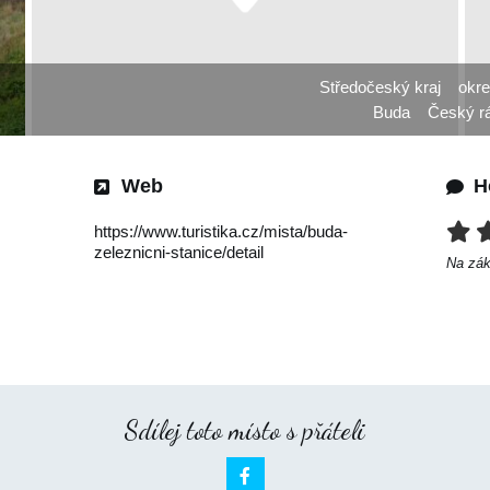
Středočeský kraj
okre
Buda
Český rá
Web
H
https://www.turistika.cz/mista/buda-
zeleznicni-stanice/detail
Na zá
Sdílej toto místo s přáteli
