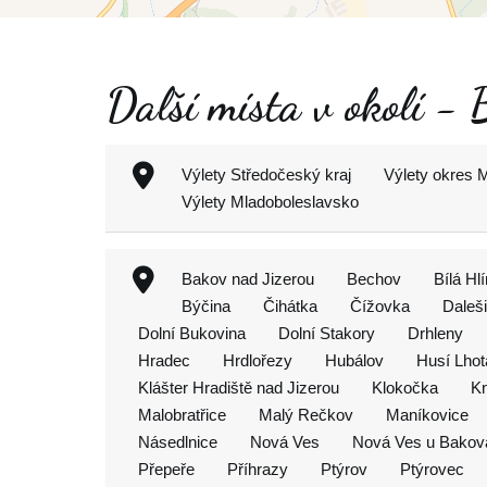
Další místa v okolí - 
Výlety Středočeský kraj
Výlety okres 
Výlety Mladoboleslavsko
Bakov nad Jizerou
Bechov
Bílá Hl
Býčina
Čihátka
Čížovka
Daleš
Dolní Bukovina
Dolní Stakory
Drhleny
Hradec
Hrdlořezy
Hubálov
Husí Lhot
Klášter Hradiště nad Jizerou
Klokočka
K
Malobratřice
Malý Rečkov
Maníkovice
Násedlnice
Nová Ves
Nová Ves u Bakov
Přepeře
Příhrazy
Ptýrov
Ptýrovec