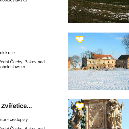
ické cíle
řední Čechy
,
Bakov nad
oboleslavsko
vířetice...
race - cestopisy
řední Čechy
,
Bakov nad