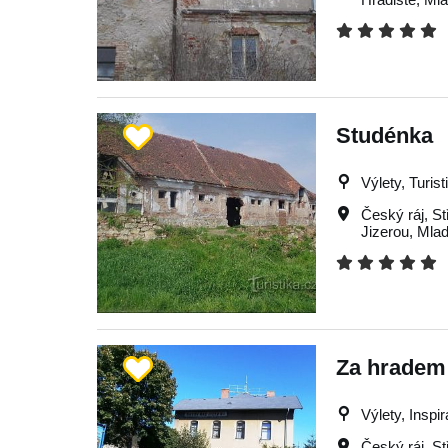
Studénka
Výlety, Turist
Český ráj
,
St
Jizerou
,
Mlad
Za hradem Z
Výlety, Inspi
Český ráj
,
St