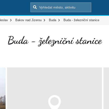
leslav
Bakov nad Jizerou
Buda
Buda - železniční stanice
Buda - železniční stanice