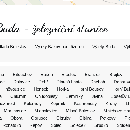
Buda - železniční stanice
Mladá Boleslav
Výlety Bakov nad Jizerou
Výlety Buda
Výl
ína
Bítouchov
Boseň
Bradlec
Branžež
Brejlov
ice
Dalovice
Debř
Dlouhá Lhota
Dneboh
Dobrá V
Hněvousice
Honsob
Horka
Horní Bousov
Horní Bu
a
Chlumín
Chudoplesy
Jemníky
Jivina
Josefův D
něžmost
Kolomuty
Koprník
Kosmonosy
Kruhy
Lh
Martinovice
Michalovice
Mladá Boleslav
Mnichovo Hra
a
Obora
Obrubce
Obruby
Olšina
Petkovy
Pl
Rohatsko
Řepov
Solec
Soleček
Srbsko
Studé