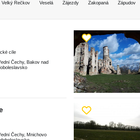
Velký Rečkov
Veselá
Zájezdy
Zakopaná
Zápudov
ické cíle
řední Čechy
,
Bakov nad
oboleslavsko
e
řední Čechy
,
Mnichovo
doboleslavsko