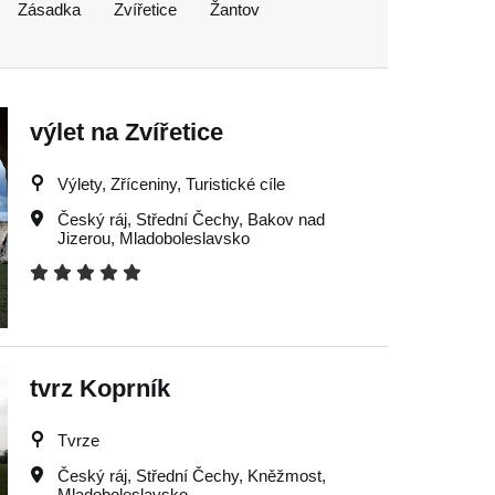
Zásadka
Zvířetice
Žantov
výlet na Zvířetice
Výlety, Zříceniny, Turistické cíle
Český ráj
,
Střední Čechy
,
Bakov nad
Jizerou
,
Mladoboleslavsko
tvrz Koprník
Tvrze
Český ráj
,
Střední Čechy
,
Kněžmost
,
Mladoboleslavsko