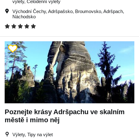
výlety, Celodenní výlety
Východní Čechy
,
Adršpašsko
,
Broumovsko
,
Adršpach
,
Náchodsko
Poznejte krásy Adršpachu ve skalním
městě i mimo něj
Výlety, Tipy na výlet