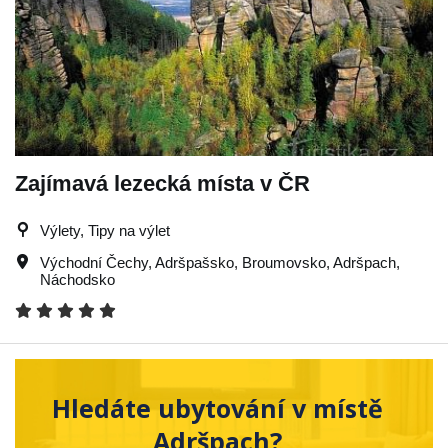
Zajímavá lezecká místa v ČR
Výlety, Tipy na výlet
Východní Čechy
,
Adršpašsko
,
Broumovsko
,
Adršpach
,
Náchodsko
Hledáte ubytování v místě
Adršpach?