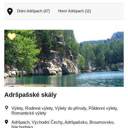
Dolní Adršpach (47)
Horní Adršpach (11)
Adršpašské skály
Výlety, Rodinné výlety, Výlety do přírody, Půldenní výlety,
Romantické výlety
Adršpach
,
Východní Čechy
,
Adršpašsko
,
Broumovsko
,
Náchodsko