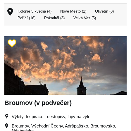
Kolonie 5.května (4)
Nové Město (1)
Olivětín (8)
Poříčí (16)
Rožmitál (8)
Velká Ves (5)
Broumov (v podvečer)
Výlety, Inspirace - cestopisy, Tipy na výlet
Broumov
,
Východní Čechy
,
Adršpašsko
,
Broumovsko
,
Náchodsko