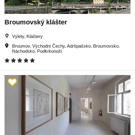
Broumovský klášter
Výlety, Kláštery
Broumov
,
Východní Čechy
,
Adršpašsko
,
Broumovsko
,
Náchodsko
,
Podkrkonoší