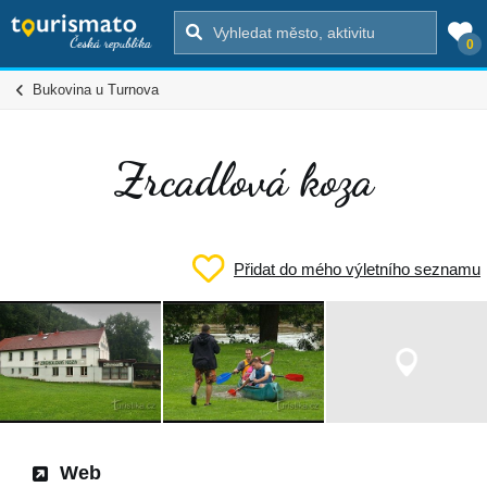
0
Bukovina u Turnova
Zrcadlová koza
Přidat do mého výletního seznamu
Web