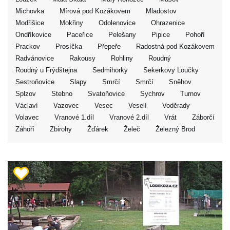
Michovka
Mírová pod Kozákovem
Mladostov
Modřišice
Mokřiny
Odolenovice
Ohrazenice
Ondříkovice
Paceřice
Pelešany
Pipice
Pohoří
Prackov
Prosíčka
Přepeře
Radostná pod Kozákovem
Radvánovice
Rakousy
Rohliny
Roudný
Roudný u Frýdštejna
Sedmihorky
Sekerkovy Loučky
Sestroňovice
Slapy
Smrčí
Smrčí
Sněhov
Splzov
Stebno
Svatoňovice
Sychrov
Turnov
Václaví
Vazovec
Vesec
Veselí
Voděrady
Volavec
Vranové 1.díl
Vranové 2.díl
Vrát
Záborčí
Záhoří
Zbirohy
Žďárek
Želeč
Železný Brod