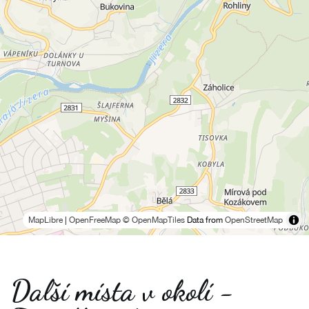
MapLibre
|
OpenFreeMap
© OpenMapTiles
Data from
OpenStreetMap
Další místa v okolí -