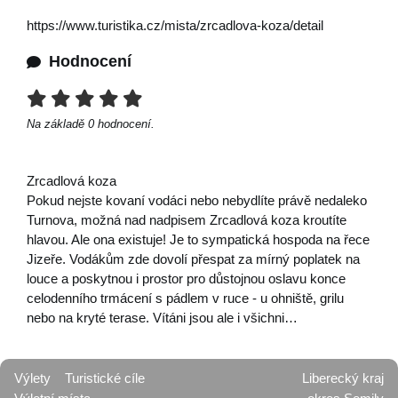
https://www.turistika.cz/mista/zrcadlova-koza/detail
Hodnocení
Na základě
0
hodnocení.
Zrcadlová koza
Pokud nejste kovaní vodáci nebo nebydlíte právě nedaleko
Turnova, možná nad nadpisem Zrcadlová koza kroutíte
hlavou. Ale ona existuje! Je to sympatická hospoda na řece
Jizeře. Vodákům zde dovolí přespat za mírný poplatek na
louce a poskytnou i prostor pro důstojnou oslavu konce
celodenního trmácení s pádlem v ruce - u ohniště, grilu
nebo na kryté terase. Vítáni jsou ale i všichni…
Výlety
Turistické cíle
Liberecký kraj