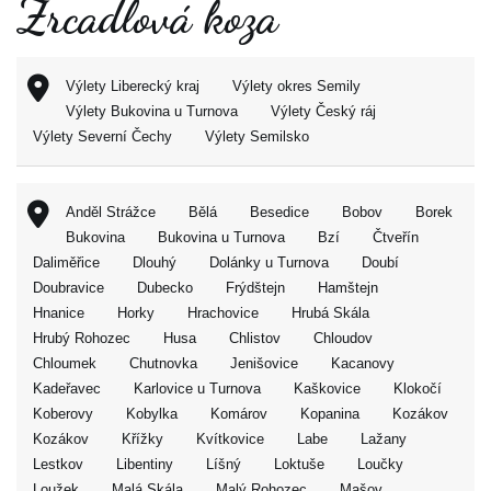
Zrcadlová koza
Výlety Liberecký kraj
Výlety okres Semily
Výlety Bukovina u Turnova
Výlety Český ráj
Výlety Severní Čechy
Výlety Semilsko
Anděl Strážce
Bělá
Besedice
Bobov
Borek
Bukovina
Bukovina u Turnova
Bzí
Čtveřín
Daliměřice
Dlouhý
Dolánky u Turnova
Doubí
Doubravice
Dubecko
Frýdštejn
Hamštejn
Hnanice
Horky
Hrachovice
Hrubá Skála
Hrubý Rohozec
Husa
Chlistov
Chloudov
Chloumek
Chutnovka
Jenišovice
Kacanovy
Kadeřavec
Karlovice u Turnova
Kaškovice
Klokočí
Koberovy
Kobylka
Komárov
Kopanina
Kozákov
Kozákov
Křížky
Kvítkovice
Labe
Lažany
Lestkov
Libentiny
Líšný
Loktuše
Loučky
Loužek
Malá Skála
Malý Rohozec
Mašov