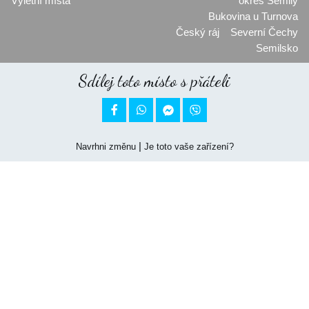
Výletní místa
okres Semily
Bukovina u Turnova
Český ráj
Severní Čechy
Semilsko
Sdílej toto místo s přáteli


|
Navrhni změnu
Je toto vaše zařízení?