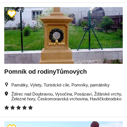
Pomník od rodinyTůmových
Památky, Výlety, Turistické cíle, Pomníky, památníky
Ždírec nad Doubravou
,
Vysočina
,
Posázaví
,
Žďárské vrchy
,
Železné hory
,
Českomoravská vrchovina
,
Havlíčkobrodsko