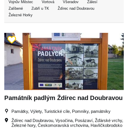
Vojnův Městec
Vortová
Všeradov
Zálesí
Zalíbené
Zubří u TK
Ždírec nad Doubravou
Železné Horky
Památník padlým Ždírec nad Doubravou
Památky, Výlety, Turistické cíle, Pomníky, památníky
Ždírec nad Doubravou
,
Vysočina
,
Posázaví
,
Žďárské vrchy
,
Železné hory
,
Českomoravská vrchovina
,
Havlíčkobrodsko