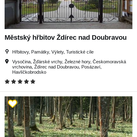
Městský hřbitov Ždírec nad Doubravou
Hřbitovy, Památky, Výlety, Turistické cíle
Vysočina
,
Žďárské vrchy
,
Železné hory
,
Českomoravská
vrchovina
,
Ždírec nad Doubravou
,
Posázaví
,
Havlíčkobrodsko