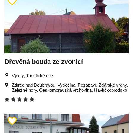
Dřevěná bouda ze zvonicí
Výlety, Turistické cíle
Ždírec nad Doubravou
,
Vysočina
,
Posázaví
,
Žďárské vrchy
,
Železné hory
,
Českomoravská vrchovina
,
Havlíčkobrodsko