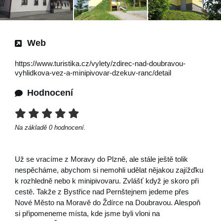
Web
https://www.turistika.cz/vylety/zdirec-nad-doubravou-
vyhlidkova-vez-a-minipivovar-dzekuv-ranc/detail
Hodnocení
Na základě
0
hodnocení.
Už se vracíme z Moravy do Plzně, ale stále ještě tolik
nespěcháme, abychom si nemohli udělat nějakou zajížďku
k rozhledně nebo k minipivovaru. Zvlášť když je skoro při
cestě. Takže z Bystřice nad Pernštejnem jedeme přes
Nové Město na Moravě do Ždírce na Doubravou. Alespoň
si připomeneme místa, kde jsme byli vloni na