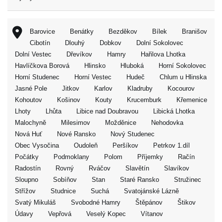
Barovice
Benátky
Bezděkov
Bílek
Branišov
Cibotín
Dlouhý
Dobkov
Dolní Sokolovec
Dolní Vestec
Dřevíkov
Hamry
Hařilova Lhotka
Havlíčkova Borová
Hlinsko
Hluboká
Horní Sokolovec
Horní Studenec
Horní Vestec
Hudeč
Chlum u Hlinska
Jasné Pole
Jitkov
Karlov
Kladruby
Kocourov
Kohoutov
Košinov
Kouty
Krucemburk
Křemenice
Lhoty
Lhůta
Libice nad Doubravou
Libická Lhotka
Malochyně
Milesimov
Možděnice
Nehodovka
Nová Huť
Nové Ransko
Nový Studenec
Obec Vysočina
Oudoleň
Peršíkov
Petrkov 1.díl
Počátky
Podmoklany
Polom
Příjemky
Račín
Radostín
Rovný
Rváčov
Slavětín
Slavíkov
Sloupno
Sobíňov
Stan
Staré Ransko
Stružinec
Střížov
Studnice
Suchá
Svatojánské Lázně
Svatý Mikuláš
Svobodné Hamry
Štěpánov
Štikov
Údavy
Vepřová
Veselý Kopec
Vítanov