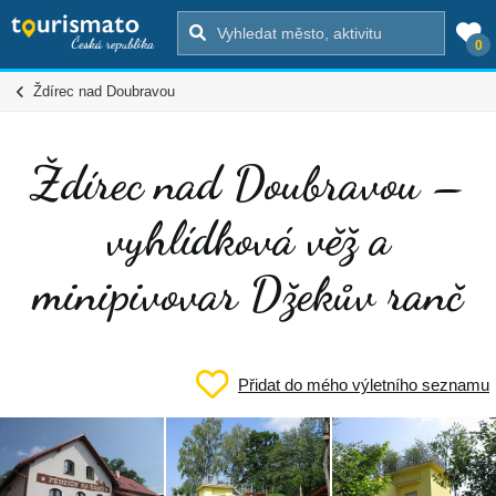
0
Ždírec nad Doubravou
Ždírec nad Doubravou –
vyhlídková věž a
minipivovar Džekův ranč
Přidat do mého výletního seznamu