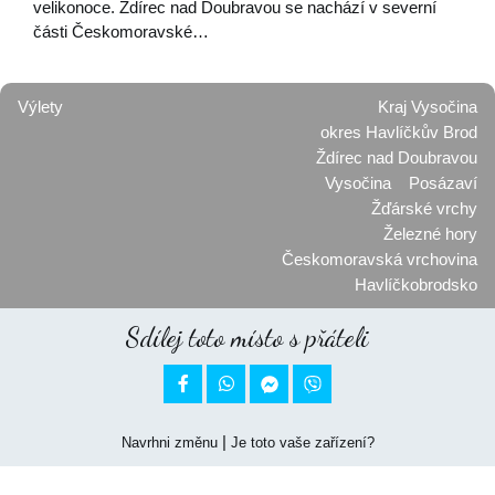
velikonoce. Ždírec nad Doubravou se nachází v severní
části Českomoravské…
Výlety
Kraj Vysočina
okres Havlíčkův Brod
Ždírec nad Doubravou
Vysočina
Posázaví
Žďárské vrchy
Železné hory
Českomoravská vrchovina
Havlíčkobrodsko
Sdílej toto místo s přáteli


|
Navrhni změnu
Je toto vaše zařízení?