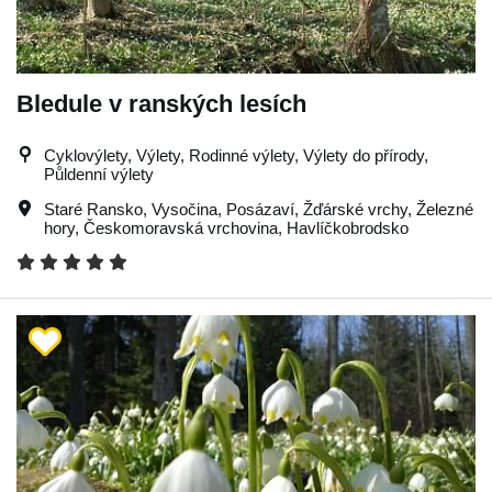
Bledule v ranských lesích
Cyklovýlety, Výlety, Rodinné výlety, Výlety do přírody,
Půldenní výlety
Staré Ransko
,
Vysočina
,
Posázaví
,
Žďárské vrchy
,
Železné
hory
,
Českomoravská vrchovina
,
Havlíčkobrodsko