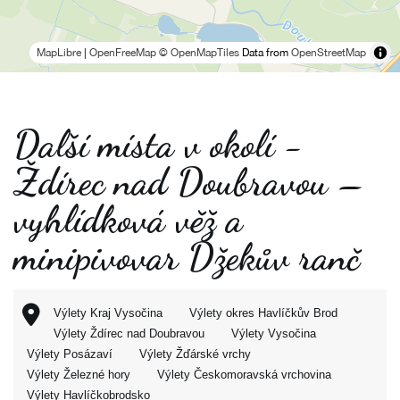
MapLibre
|
OpenFreeMap
© OpenMapTiles
Data from
OpenStreetMap
Další místa v okolí -
Ždírec nad Doubravou –
vyhlídková věž a
minipivovar Džekův ranč
Výlety Kraj Vysočina
Výlety okres Havlíčkův Brod
Výlety Ždírec nad Doubravou
Výlety Vysočina
Výlety Posázaví
Výlety Žďárské vrchy
Výlety Železné hory
Výlety Českomoravská vrchovina
Výlety Havlíčkobrodsko