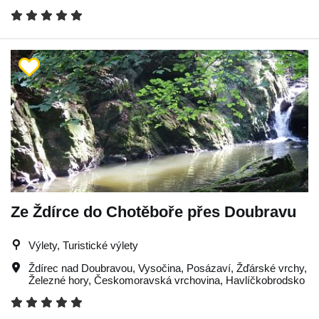
Ze Ždírce do Chotěboře přes Doubravu
Výlety, Turistické výlety
Ždírec nad Doubravou
,
Vysočina
,
Posázaví
,
Žďárské vrchy
,
Železné hory
,
Českomoravská vrchovina
,
Havlíčkobrodsko