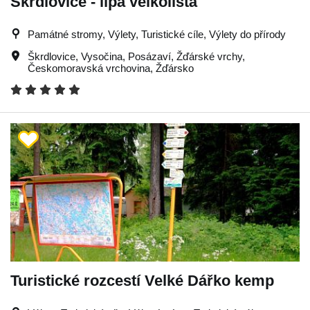
Škrdlovice - lípa velkolistá
Památné stromy, Výlety, Turistické cíle, Výlety do přírody
Škrdlovice
,
Vysočina
,
Posázaví
,
Žďárské vrchy
,
Českomoravská vrchovina
,
Žďársko
Turistické rozcestí Velké Dářko kemp