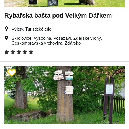
Rybářská bašta pod Velkým Dářkem
Výlety, Turistické cíle
Škrdlovice
,
Vysočina
,
Posázaví
,
Žďárské vrchy
,
Českomoravská vrchovina
,
Žďársko