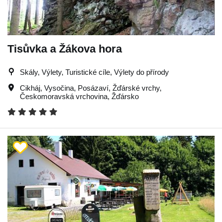
Tisůvka a Žákova hora
Skály, Výlety, Turistické cíle, Výlety do přírody
Cikháj
,
Vysočina
,
Posázaví
,
Žďárské vrchy
,
Českomoravská vrchovina
,
Žďársko