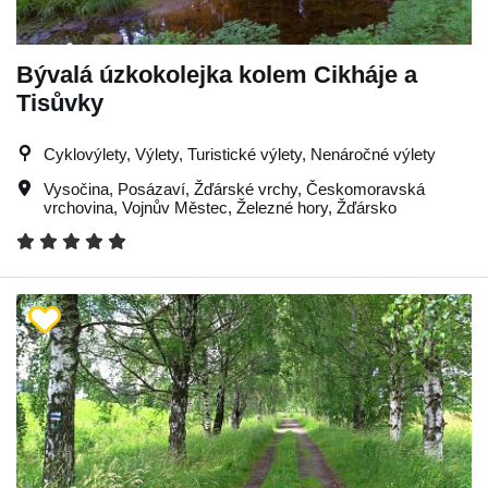
Bývalá úzkokolejka kolem Cikháje a
Tisůvky
Cyklovýlety, Výlety, Turistické výlety, Nenáročné výlety
Vysočina
,
Posázaví
,
Žďárské vrchy
,
Českomoravská
vrchovina
,
Vojnův Městec
,
Železné hory
,
Žďársko