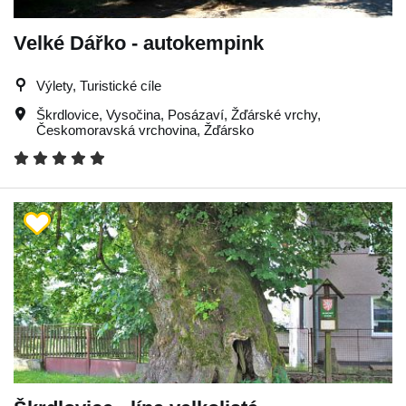
Velké Dářko - autokempink
Výlety, Turistické cíle
Škrdlovice
,
Vysočina
,
Posázaví
,
Žďárské vrchy
,
Českomoravská vrchovina
,
Žďársko