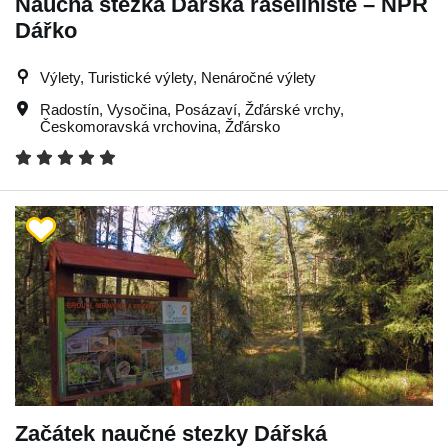
Naučná stezka Dářská rašeliniště – NPR
Dářko
Výlety, Turistické výlety, Nenáročné výlety
Radostín
,
Vysočina
,
Posázaví
,
Žďárské vrchy
,
Českomoravská vrchovina
,
Žďársko
Začátek naučné stezky Dářská