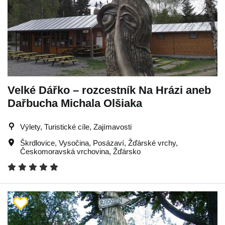
Velké Dářko – rozcestník Na Hrázi aneb
Dařbucha Michala Olšiaka
Výlety, Turistické cíle, Zajímavosti
Škrdlovice
,
Vysočina
,
Posázaví
,
Žďárské vrchy
,
Českomoravská vrchovina
,
Žďársko