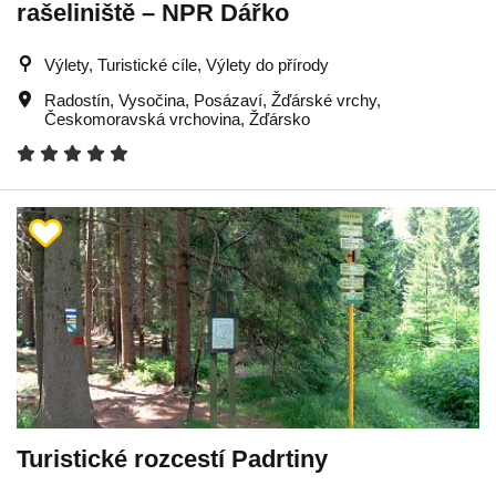
rašeliniště – NPR Dářko
Výlety, Turistické cíle, Výlety do přírody
Radostín
,
Vysočina
,
Posázaví
,
Žďárské vrchy
,
Českomoravská vrchovina
,
Žďársko
Turistické rozcestí Padrtiny