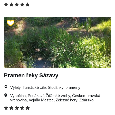
Pramen řeky Sázavy
Výlety, Turistické cíle, Studánky, prameny
Vysočina
,
Posázaví
,
Žďárské vrchy
,
Českomoravská
vrchovina
,
Vojnův Městec
,
Železné hory
,
Žďársko