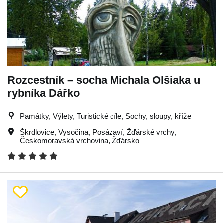
Rozcestník – socha Michala Olšiaka u
rybníka Dářko
Památky, Výlety, Turistické cíle, Sochy, sloupy, kříže
Škrdlovice
,
Vysočina
,
Posázaví
,
Žďárské vrchy
,
Českomoravská vrchovina
,
Žďársko