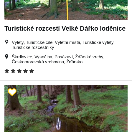
Turistické rozcestí Velké Dářko loděnice
Výlety, Turistické cíle, Výletní místa, Turistické výlety,
Turistické rozcestníky
Škrdlovice
,
Vysočina
,
Posázaví
,
Žďárské vrchy
,
Českomoravská vrchovina
,
Žďársko