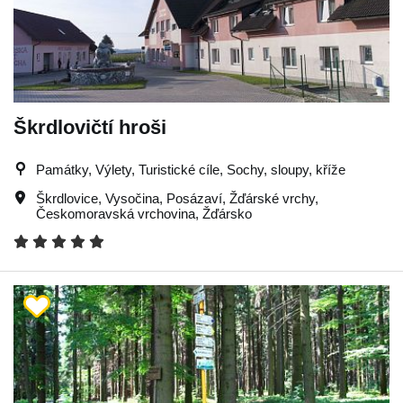
Škrdlovičtí hroši
Památky, Výlety, Turistické cíle, Sochy, sloupy, kříže
Škrdlovice
,
Vysočina
,
Posázaví
,
Žďárské vrchy
,
Českomoravská vrchovina
,
Žďársko