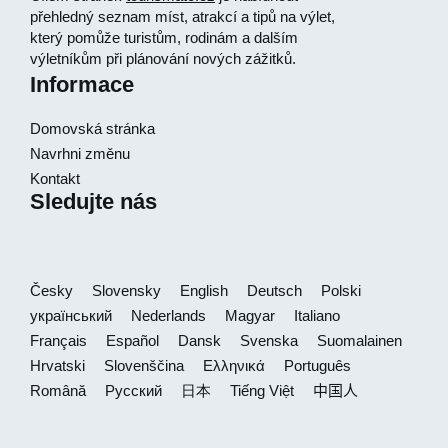
přehledný seznam míst, atrakcí a tipů na výlet,
který pomůže turistům, rodinám a dalším
výletníkům při plánování nových zážitků.
Informace
Domovská stránka
Navrhni změnu
Kontakt
Sledujte nás
Česky
Slovensky
English
Deutsch
Polski
український
Nederlands
Magyar
Italiano
Français
Español
Dansk
Svenska
Suomalainen
Hrvatski
Slovenščina
Ελληνικά
Português
Română
Русский
日本
Tiếng Việt
中国人