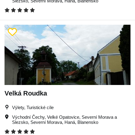
Slezsko
,
Severní Morava
,
Haná
,
Blanensko
Velká Roudka
Výlety, Turistické cíle
Východní Čechy
,
Velké Opatovice
,
Severní Morava a
Slezsko
,
Severní Morava
,
Haná
,
Blanensko