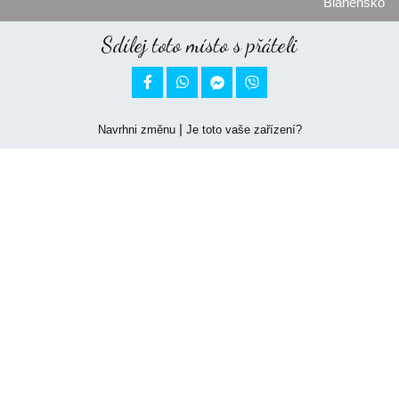
Blanensko
Sdílej toto místo s přáteli


|
Navrhni změnu
Je toto vaše zařízení?