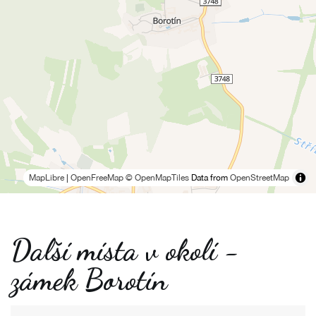
MapLibre
|
OpenFreeMap
© OpenMapTiles
Data from
OpenStreetMap
Další místa v okolí -
zámek Borotín