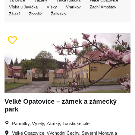
Vanovice
Vážany
Velká Roudka
Velké Opatovice
Víska u Jevíčka
Vísky
Vratíkov
Zadní Arnoštov
Zálesí
Zboněk
Želivsko
Velké Opatovice – zámek a zámecký
park
Památky, Výlety, Zámky, Turistické cíle
Velké Opatovice
,
Východní Čechy
,
Severní Morava a