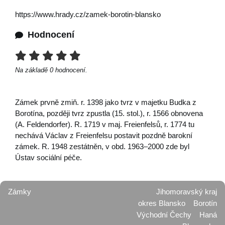
https://www.hrady.cz/zamek-borotin-blansko
Hodnocení
Na základě
0
hodnocení.
Zámek prvně zmiň. r. 1398 jako tvrz v majetku Budka z
Borotína, později tvrz zpustla (15. stol.), r. 1566 obnovena
(A. Feldendorfer). R. 1719 v maj. Freienfelsů, r. 1774 tu
nechává Václav z Freienfelsu postavit pozdně barokní
zámek. R. 1948 zestátněn, v obd. 1963–2000 zde byl
Ústav sociální péče.
Zámky
Jihomoravský kraj
okres Blansko
Borotín
Východní Čechy
Haná