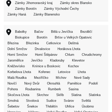
Zámky Jihomoravský kraj
Zámky okres Blansko
Zámky Borotín
Zámky Východní Čechy
Zámky Haná
Zámky Blanensko
Babolky
Bačov
Bělá u Jevíčka
Bezděčí
Biskupice
Borotín
Brťov u Velkých Opatovic
Březina
Březinka
Cetkovice
Deštná
Dolní Smržov
Drvalovice
Horákova Lhota
Horní Smržov
Horní Štěpánov
Chlum
Chrudichromy
Jaroměřice
Jevíčko
Kladoruby
Klevetov
Kněževísko
Knínice u Boskovic
Kochov
Korbelova Lhota
Kořenec
Letovice
Lhota
Malá Roudka
Meziříčko
Míchov
Nové Sady
Novičí
Nový Dvůr
Okrouhlá
Pamětice
Podolí
Pohora
Roubanina
Rumberk
Sasina
Skočova Lhota
Skrchov
Skřib
Slatina
Slatinka
Smolná
Stvolová
Sudice
Svárov
Světlá
Šebetov
Šnekov
Třebětín
Uhřice
Úsobrno