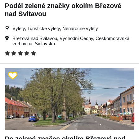
Podél zelené značky okolím Březové
nad Svitavou
Výlety, Turistické výlety, Nenáročné výlety
Březová nad Svitavou
,
Východní Čechy
,
Českomoravská
vrchovina
,
Svitavsko
Po zelené značce okolím Březové nad