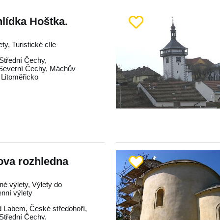
lídka Hoštka.
ty, Turistické cíle
Střední Čechy
,
Severní Čechy
,
Máchův
,
Litoměřicko
ova rozhledna
né výlety, Výlety do
enní výlety
d Labem
,
České středohoří
,
Střední Čechy
,