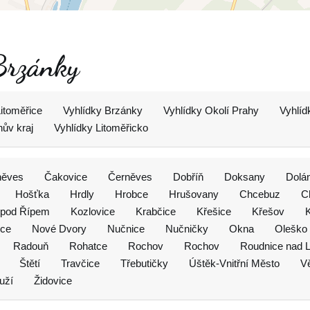
 Brzánky
Litoměřice
Vyhlídky Brzánky
Vyhlídky Okolí Prahy
Vyhlíd
ův kraj
Vyhlídky Litoměřicko
něves
Čakovice
Černěves
Dobříň
Doksany
Dolá
Hošťka
Hrdly
Hrobce
Hrušovany
Chcebuz
C
 pod Řípem
Kozlovice
Krabčice
Křešice
Křešov
ice
Nové Dvory
Nučnice
Nučničky
Okna
Oleško
Radouň
Rohatce
Rochov
Rochov
Roudnice nad 
Štětí
Travčice
Třebutičky
Úštěk-Vnitřní Město
Vě
uží
Židovice