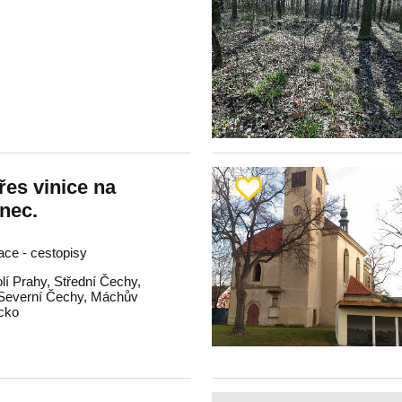
řes vinice na
nec.
race - cestopisy
lí Prahy
,
Střední Čechy
,
Severní Čechy
,
Máchův
icko