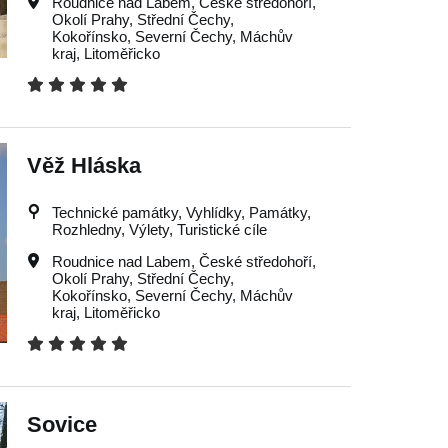
Roudnice nad Labem
,
České středohoří
,
Okolí Prahy
,
Střední Čechy
,
Kokořínsko
,
Severní Čechy
,
Máchův
kraj
,
Litoměřicko
Věž Hláska
Technické památky, Vyhlídky, Památky,
Rozhledny, Výlety, Turistické cíle
Roudnice nad Labem
,
České středohoří
,
Okolí Prahy
,
Střední Čechy
,
Kokořínsko
,
Severní Čechy
,
Máchův
kraj
,
Litoměřicko
Sovice