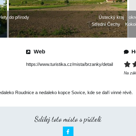
lety do přírody
Ústecký kraj
okr
Střední Čechy
Koko
Web
H
https://www.turistika.cz/mista/brzanky/detail
Na zá
daleko Roudnice a nedaleko kopce Sovice, kde se daří vinné révě.
Sdílej toto místo s přáteli
