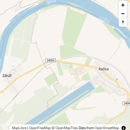
MapLibre
|
OpenFreeMap
© OpenMapTiles
Data from
OpenStreetMap