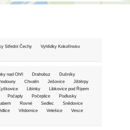
ky Střední Čechy
Vyhlídky Kokořínsko
nky nad Ohří
Drahobuz
Dušníky
hodouny
Chvalín
Ješovice
Jištěrpy
Kyškovice
Libínky
Libkovice pod Řípem
Počaply
Počeplice
Podlusky
Labem
Rovné
Sedlec
Snědovice
dlice
Vědomice
Velešice
Vesce