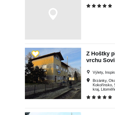
Z Hoštky p
vrchu Sovi
Výlety, Inspi
Brzánky
,
Oko
Kokořínsko
,
kraj
,
Litoměř