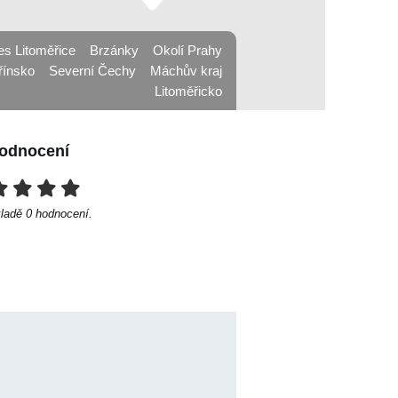
es Litoměřice
Brzánky
Okolí Prahy
řínsko
Severní Čechy
Máchův kraj
Litoměřicko
odnocení
kladě
0
hodnocení.