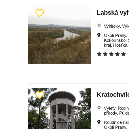
Labská vyh
Vyhlídky, Výle
Okolí Prahy
,
Kokořínsko
,
kraj
,
Hošťka
Kratochvíl
Výlety, Rodin
přírody, Půld
Roudnice na
Okolí Prahy
,