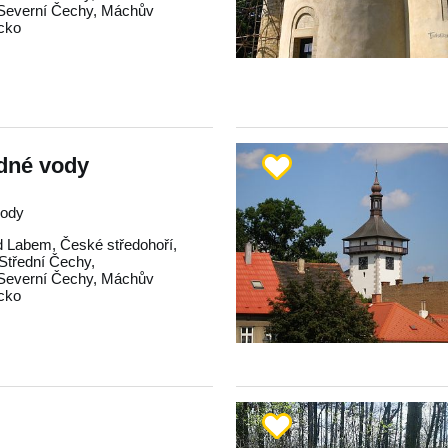
Severní Čechy
,
Máchův
icko
dné vody
rody
d Labem
,
České středohoří
,
Střední Čechy
,
Severní Čechy
,
Máchův
icko