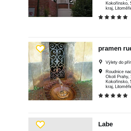
Kokořínsko
,
kraj
,
Litoměř
pramen ru
Výlety do pří
Roudnice na
Okolí Prahy
,
Kokořínsko
,
kraj
,
Litoměř
Labe