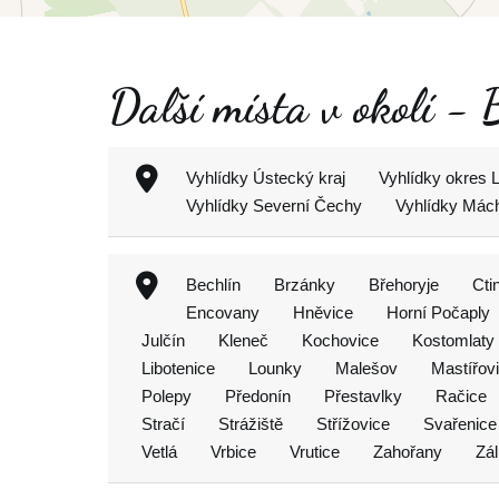
Další místa v okolí -
Vyhlídky Ústecký kraj
Vyhlídky okres 
Vyhlídky Severní Čechy
Vyhlídky Mách
Bechlín
Brzánky
Břehoryje
Cti
Encovany
Hněvice
Horní Počaply
Julčín
Kleneč
Kochovice
Kostomlaty
Libotenice
Lounky
Malešov
Mastířov
Polepy
Předonín
Přestavlky
Račice
Stračí
Strážiště
Střížovice
Svařenice
Vetlá
Vrbice
Vrutice
Zahořany
Zál