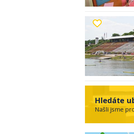
Hledáte ub
Našli jsme pr