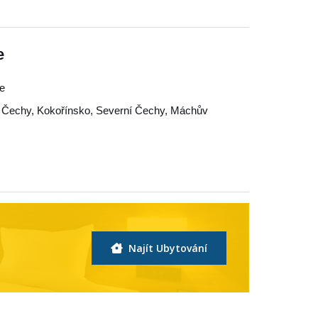
e
le
í Čechy
,
Kokořínsko
,
Severní Čechy
,
Máchův
Najít Ubytování