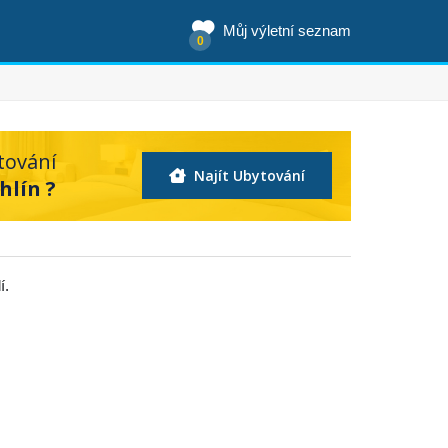
Můj výletní seznam
0
tování
Najít Ubytování
hlín ?
í.