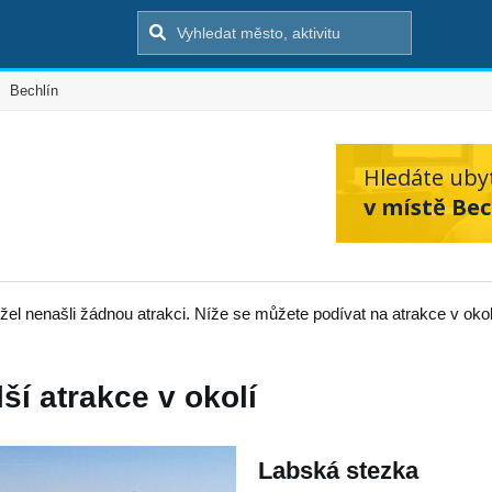
Bechlín
Hledáte uby
v místě Bec
el nenašli žádnou atrakci. Níže se můžete podívat na atrakce v okol
lší atrakce v okolí
Labská stezka