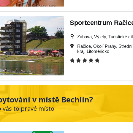
Sportcentrum Račic
Zábava, Výlety, Turistické cí
Račice
,
Okolí Prahy
,
Středn
kraj
,
Litoměřicko
ytování v místě Bechlín?
o vás to pravé místo