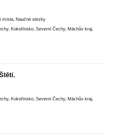
tní místa, Naučné stezky
echy
,
Kokořínsko
,
Severní Čechy
,
Máchův kraj
,
tětí.
echy
,
Kokořínsko
,
Severní Čechy
,
Máchův kraj
,