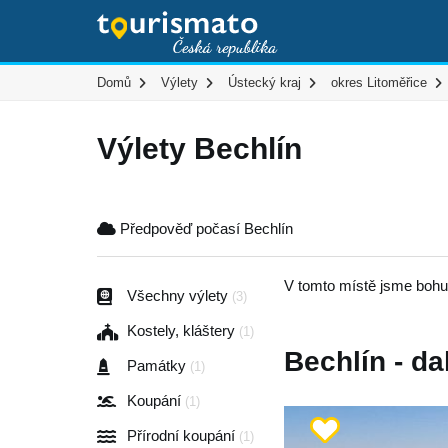
Domů
Výlety
Ústecký kraj
okres Litoměřice
Výlety Bechlín
Předpověď počasí Bechlín
V tomto místě jsme bohuž
Všechny výlety
(3)
Kostely, kláštery
(1)
Bechlín - da
Památky
(1)
Koupání
(1)
Přírodní koupání
(1)