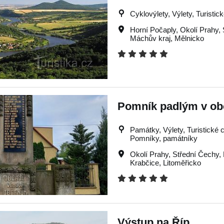
Cyklovýlety, Výlety, Turistic
Horní Počaply
,
Okolí Prahy
,
Máchův kraj
,
Mělnicko
Pomník padlým v ob
Památky, Výlety, Turistické cí
Pomníky, památníky
Okolí Prahy
,
Střední Čechy
,
Krabčice
,
Litoměřicko
Výstup na Říp.