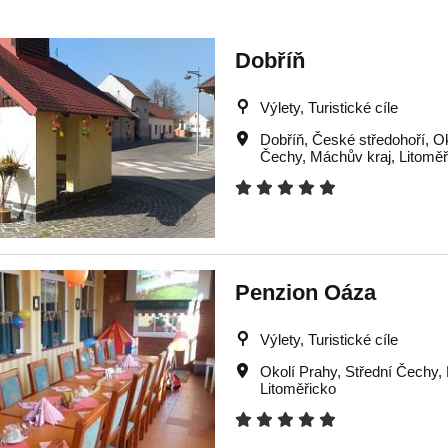
Dobříň
Výlety, Turistické cíle
Dobříň
,
České středohoří
,
Ok
Čechy
,
Máchův kraj
,
Litoměř
Penzion Oáza
Výlety, Turistické cíle
Okolí Prahy
,
Střední Čechy
,
Litoměřicko