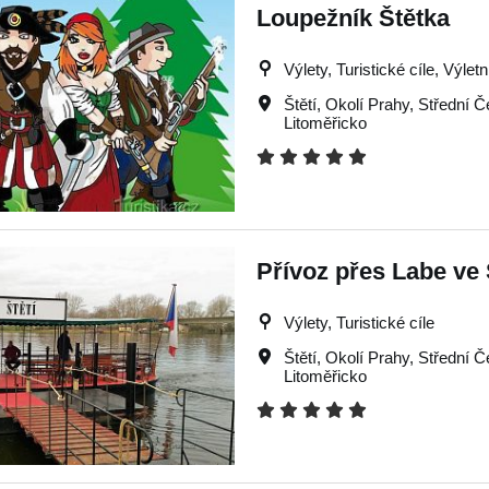
Loupežník Štětka
Výlety, Turistické cíle, Výle
Štětí
,
Okolí Prahy
,
Střední Č
Litoměřicko
Přívoz přes Labe ve Š
Výlety, Turistické cíle
Štětí
,
Okolí Prahy
,
Střední Č
Litoměřicko