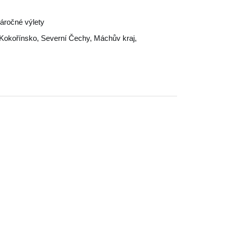
náročné výlety
Kokořínsko
,
Severní Čechy
,
Máchův kraj
,