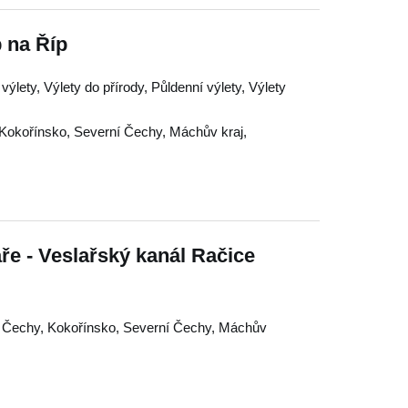
 na Říp
výlety, Výlety do přírody, Půldenní výlety, Výlety
Kokořínsko
,
Severní Čechy
,
Máchův kraj
,
aře - Veslařský kanál Račice
í Čechy
,
Kokořínsko
,
Severní Čechy
,
Máchův