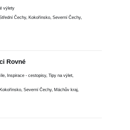
ké výlety
Střední Čechy
,
Kokořínsko
,
Severní Čechy
,
ci Rovné
le, Inspirace - cestopisy, Tipy na výlet,
Kokořínsko
,
Severní Čechy
,
Máchův kraj
,