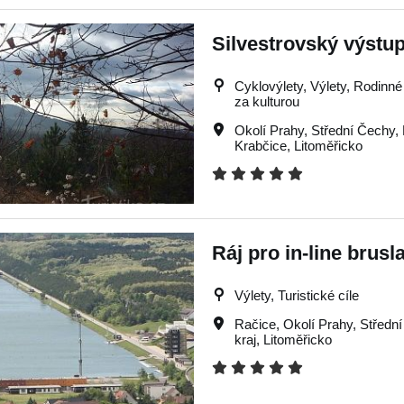
Silvestrovský výstup
Cyklovýlety, Výlety, Rodinné 
za kulturou
Okolí Prahy
,
Střední Čechy
,
Krabčice
,
Litoměřicko
Ráj pro in-line brusl
Výlety, Turistické cíle
Račice
,
Okolí Prahy
,
Středn
kraj
,
Litoměřicko