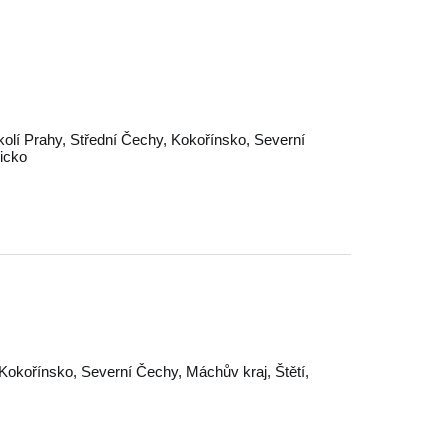
olí Prahy
,
Střední Čechy
,
Kokořínsko
,
Severní
icko
Kokořínsko
,
Severní Čechy
,
Máchův kraj
,
Štětí
,