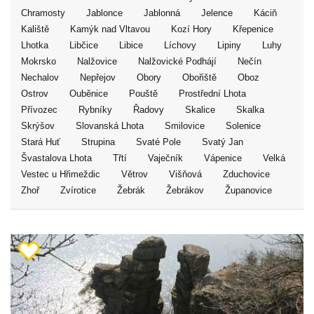
Chramosty
Jablonce
Jablonná
Jelence
Káciň
Kaliště
Kamýk nad Vltavou
Kozí Hory
Křepenice
Lhotka
Libčice
Libice
Líchovy
Lipiny
Luhy
Mokrsko
Nalžovice
Nalžovické Podhájí
Nečín
Nechalov
Nepřejov
Obory
Obořiště
Oboz
Ostrov
Ouběnice
Pouště
Prostřední Lhota
Přívozec
Rybníky
Řadovy
Skalice
Skalka
Skrýšov
Slovanská Lhota
Smilovice
Solenice
Stará Huť
Strupina
Svaté Pole
Svatý Jan
Švastalova Lhota
Třtí
Vaječník
Vápenice
Velká
Vestec u Hřimeždic
Větrov
Višňová
Zduchovice
Zhoř
Zvírotice
Žebrák
Žebrákov
Županovice