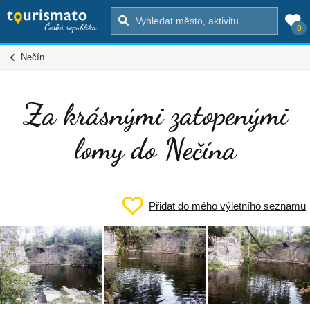
0
Nečín
Za krásnými zatopenými
lomy do Nečína
Přidat do mého výletního seznamu