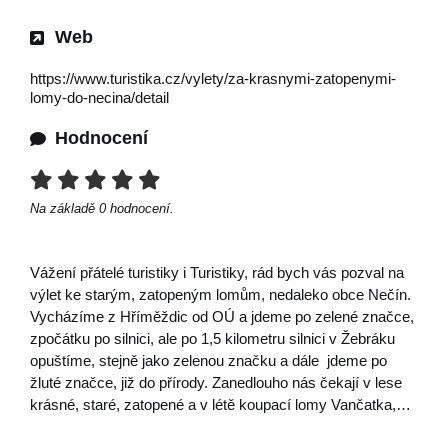
Web
https://www.turistika.cz/vylety/za-krasnymi-zatopenymi-
lomy-do-necina/detail
Hodnocení
Na základě
0
hodnocení.
Vážení přátelé turistiky i Turistiky, rád bych vás pozval na
výlet ke starým, zatopeným lomům, nedaleko obce Nečín.
Vycházíme z Hříměždic od OÚ a jdeme po zelené značce,
zpočátku po silnici, ale po 1,5 kilometru silnici v Žebráku
opuštíme, stejně jako zelenou značku a dále jdeme po
žluté značce, již do přírody. Zanedlouho nás čekají v lese
krásné, staré, zatopené a v létě koupací lomy Vančatka,…