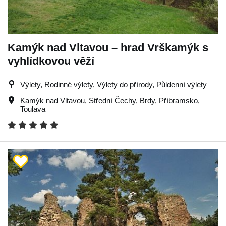
Kamýk nad Vltavou – hrad Vrškamýk s
vyhlídkovou věží
Výlety, Rodinné výlety, Výlety do přírody, Půldenní výlety
Kamýk nad Vltavou
,
Střední Čechy
,
Brdy
,
Příbramsko
,
Toulava