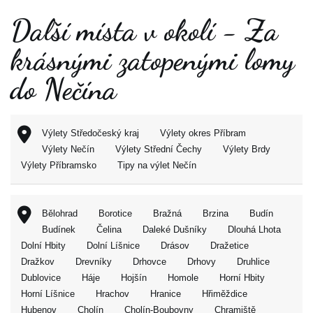
Další místa v okolí - Za
krásnými zatopenými lomy
do Nečína
Výlety Středočeský kraj
Výlety okres Příbram
Výlety Nečín
Výlety Střední Čechy
Výlety Brdy
Výlety Příbramsko
Tipy na výlet Nečín
Bělohrad
Borotice
Bražná
Brzina
Budín
Budínek
Čelina
Daleké Dušníky
Dlouhá Lhota
Dolní Hbity
Dolní Líšnice
Drásov
Dražetice
Dražkov
Drevníky
Drhovce
Drhovy
Druhlice
Dublovice
Háje
Hojšín
Homole
Horní Hbity
Horní Líšnice
Hrachov
Hranice
Hřiměždice
Hubenov
Cholín
Cholín-Boubovny
Chramiště