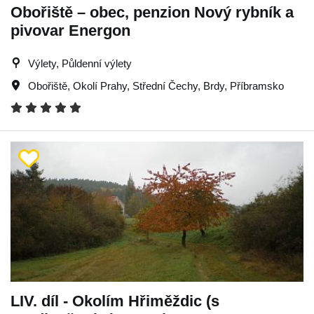
Obořiště – obec, penzion Nový rybník a
pivovar Energon
Výlety, Půldenní výlety
Obořiště
,
Okolí Prahy
,
Střední Čechy
,
Brdy
,
Příbramsko
LIV. díl - Okolím Hřiměždic (s