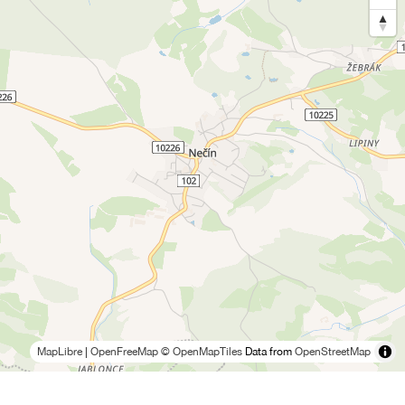
MapLibre
|
OpenFreeMap
© OpenMapTiles
Data from
OpenStreetMap