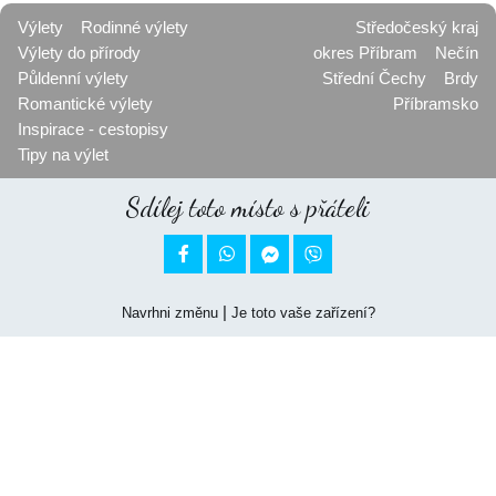
Výlety
Rodinné výlety
Středočeský kraj
Výlety do přírody
okres Příbram
Nečín
Půldenní výlety
Střední Čechy
Brdy
Romantické výlety
Příbramsko
Inspirace - cestopisy
Tipy na výlet
Sdílej toto místo s přáteli


|
Navrhni změnu
Je toto vaše zařízení?