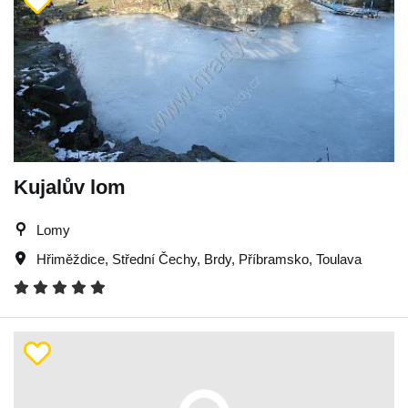
Kujalův lom
Lomy
Hřiměždice
,
Střední Čechy
,
Brdy
,
Příbramsko
,
Toulava