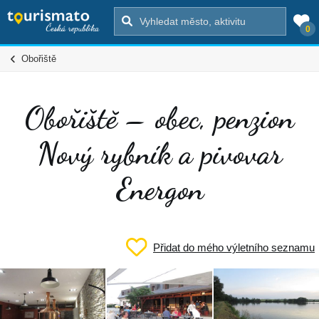
0
Obořiště
Obořiště – obec, penzion
Nový rybník a pivovar
Energon
Přidat do mého výletního seznamu