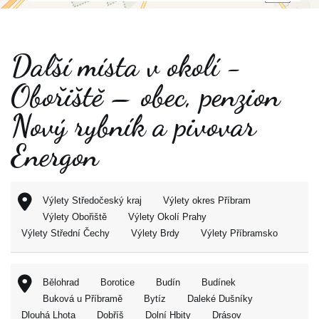
Další místa v okolí -
Obořiště – obec, penzion
Nový rybník a pivovar
Energon
Výlety Středočeský kraj
Výlety okres Příbram
Výlety Obořiště
Výlety Okolí Prahy
Výlety Střední Čechy
Výlety Brdy
Výlety Příbramsko
Bělohrad
Borotice
Budín
Budínek
Buková u Příbramě
Bytíz
Daleké Dušníky
Dlouhá Lhota
Dobříš
Dolní Hbity
Drásov