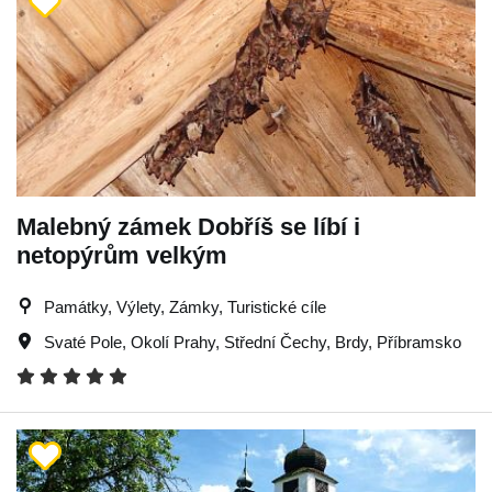
Malebný zámek Dobříš se líbí i
netopýrům velkým
Památky, Výlety, Zámky, Turistické cíle
Svaté Pole
,
Okolí Prahy
,
Střední Čechy
,
Brdy
,
Příbramsko