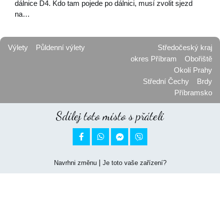
dálnice D4. Kdo tam pojede po dálnici, musí zvolit sjezd
na…
Výlety
Půldenní výlety
Středočeský kraj
okres Příbram
Obořiště
Okolí Prahy
Střední Čechy
Brdy
Příbramsko
Sdílej toto místo s přáteli


|
Navrhni změnu
Je toto vaše zařízení?