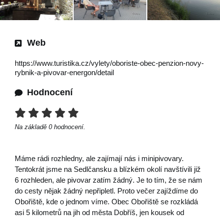
Web
https://www.turistika.cz/vylety/oboriste-obec-penzion-novy-
rybnik-a-pivovar-energon/detail
Hodnocení
Na základě
0
hodnocení.
Máme rádi rozhledny, ale zajímají nás i minipivovary.
Tentokrát jsme na Sedlčansku a blízkém okolí navštívili již
6 rozhleden, ale pivovar zatím žádný. Je to tím, že se nám
do cesty nějak žádný nepřipletl. Proto večer zajíždíme do
Obořiště, kde o jednom víme. Obec Obořiště se rozkládá
asi 5 kilometrů na jih od města Dobříš, jen kousek od