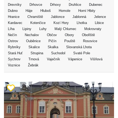
Drevníky
Drhovce
Drhovy
Druhlice
Dubenec
Dubno
Háje
Hluboš
Homole
Horní Hbity
Hranice
Chramiště
Jablonce
Jablonná
Jelence
Kardavec
Kotenčice
Kozí Hory
Lhotka
Libice
Líha
Lipiny
Luhy
Malý Chlumec
Mokrovraty
Nečín
Nechalov
Občov
Obory
Obořiště
Ostrov
Ouběnice
Pičín
Pouště
Rosovice
Rybníky
Skalice
Skalka
Slovanská Lhota
Stará Huť
Strupina
Suchodol
Svaté Pole
Sychrov
Trnová
Vaječník
Vápenice
Višňová
Voznice
Žebrák