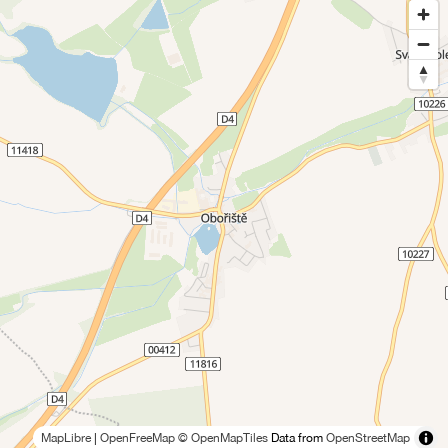
MapLibre
|
OpenFreeMap
© OpenMapTiles
Data from
OpenStreetMap