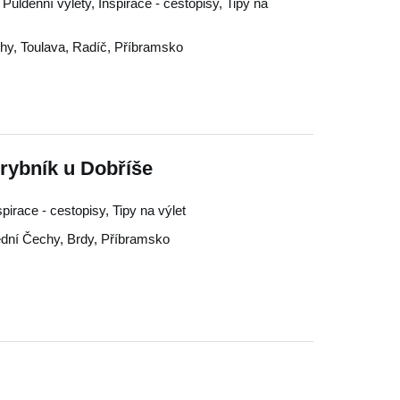
 Půldenní výlety, Inspirace - cestopisy, Tipy na
chy
,
Toulava
,
Radíč
,
Příbramsko
rybník u Dobříše
nspirace - cestopisy, Tipy na výlet
ední Čechy
,
Brdy
,
Příbramsko