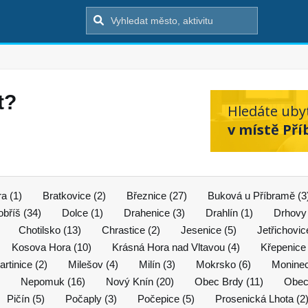
t?
Hledáte uby
v místě Př
a (1)
Bratkovice (2)
Březnice (27)
Buková u Příbramě (3
bříš (34)
Dolce (1)
Drahenice (3)
Drahlín (1)
Drhovy 
Chotilsko (13)
Chrastice (2)
Jesenice (5)
Jetřichovic
Kosova Hora (10)
Krásná Hora nad Vltavou (4)
Křepenice 
rtinice (2)
Milešov (4)
Milín (3)
Mokrsko (6)
Moninec
Nepomuk (16)
Nový Knín (20)
Obec Brdy (11)
Obec
Pičín (5)
Počaply (3)
Počepice (5)
Prosenická Lhota (2