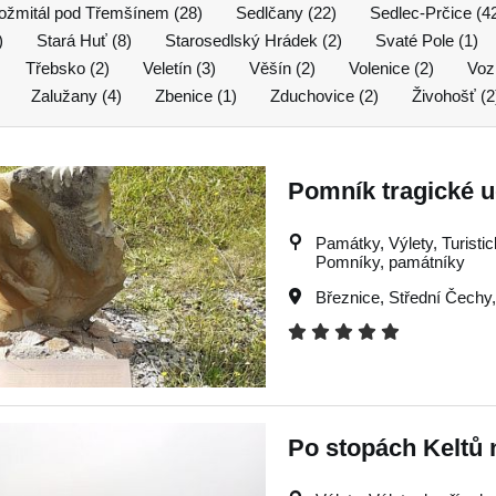
ožmitál pod Třemšínem (28)
Sedlčany (22)
Sedlec-Prčice (4
)
Stará Huť (8)
Starosedlský Hrádek (2)
Svaté Pole (1)
Třebsko (2)
Veletín (3)
Věšín (2)
Volenice (2)
Voz
Zalužany (4)
Zbenice (1)
Zduchovice (2)
Živohošť (2
Pomník tragické u
Památky, Výlety, Turistick
Pomníky, památníky
Březnice
,
Střední Čechy
Po stopách Keltů 