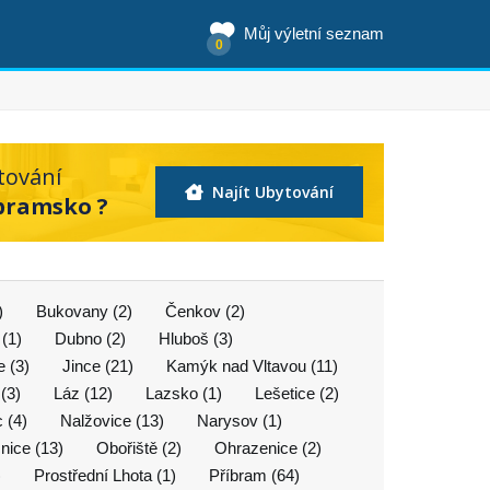
Můj výletní seznam
0
tování
Najít Ubytování
íbramsko ?
)
Bukovany (2)
Čenkov (2)
(1)
Dubno (2)
Hluboš (3)
e (3)
Jince (21)
Kamýk nad Vltavou (11)
(3)
Láz (12)
Lazsko (1)
Lešetice (2)
 (4)
Nalžovice (13)
Narysov (1)
nice (13)
Obořiště (2)
Ohrazenice (2)
)
Prostřední Lhota (1)
Příbram (64)