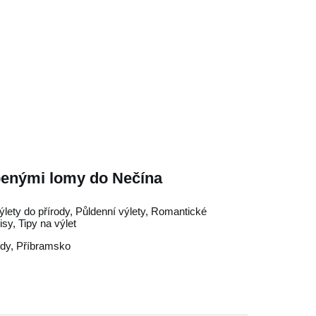
penými lomy do Nečína
ýlety do přírody, Půldenní výlety, Romantické
isy, Tipy na výlet
dy
,
Příbramsko