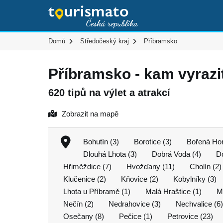
Domů
Středočeský kraj
Příbramsko
Příbramsko - kam vyrazi
620 tipů na výlet a atrakcí
Zobrazit na mapě
Bohutín (3)
Borotice (3)
Bořená Hor
Dlouhá Lhota (3)
Dobrá Voda (4)
Do
Hřiměždice (7)
Hvožďany (11)
Cholín (2)
Klučenice (2)
Kňovice (2)
Kobylníky (3)
Lhota u Příbramě (1)
Malá Hraštice (1)
Ma
Nečín (2)
Nedrahovice (3)
Nechvalice (6)
Osečany (8)
Pečice (1)
Petrovice (23)