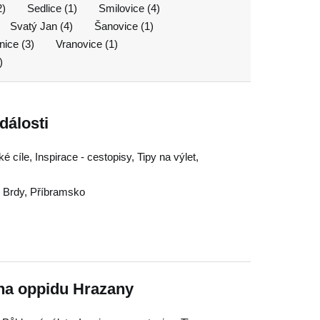
2)
Sedlice (1)
Smilovice (4)
Svatý Jan (4)
Šanovice (1)
nice (3)
Vranovice (1)
)
dálosti
é cíle, Inspirace - cestopisy, Tipy na výlet,
,
Brdy
,
Příbramsko
na oppidu Hrazany