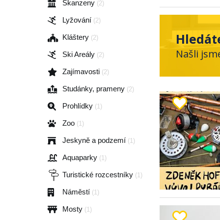
Skanzeny
(2)
Lyžování
(2)
Hledát
Kláštery
(2)
Našli jsm
Ski Areály
(2)
Zajímavosti
(2)
Studánky, prameny
(2)
Prohlídky
(1)
Zoo
(1)
Jeskyně a podzemí
(1)
Aquaparky
(1)
Turistické rozcestníky
(1)
Náměstí
(1)
Mosty
(1)