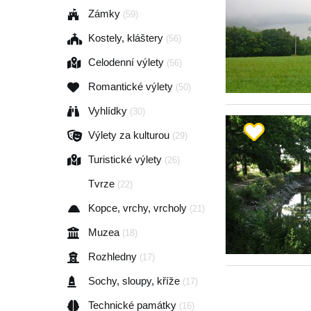
Zámky
(59)
Kostely, kláštery
(56)
Celodenní výlety
(56)
Romantické výlety
(50)
Vyhlídky
(30)
Výlety za kulturou
(29)
Turistické výlety
(26)
Tvrze
(22)
Kopce, vrchy, vrcholy
(21)
Muzea
(18)
Rozhledny
(17)
Sochy, sloupy, kříže
(17)
Technické památky
(16)