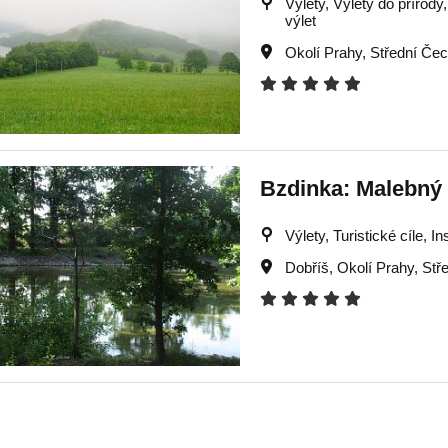
Výlety, Výlety do přírody,
výlet
Okolí Prahy
,
Střední Če
Bzdinka: Malebný 
Výlety, Turistické cíle, I
Dobříš
,
Okolí Prahy
,
Stř