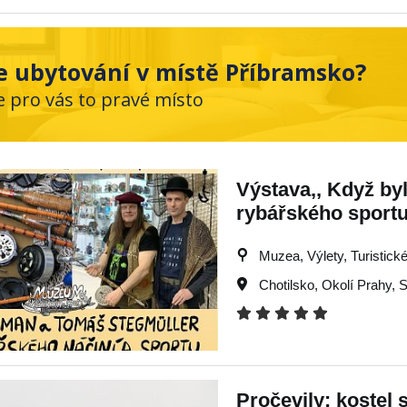
e ubytování v místě Příbramsko?
e pro vás to pravé místo
Výstava,, Když byl
rybářského sport
Muzea, Výlety, Turistické 
Chotilsko
,
Okolí Prahy
,
S
Pročevily: kostel 