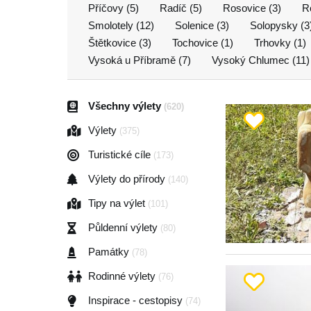
Příčovy (5)
Radíč (5)
Rosovice (3)
R
Smolotely (12)
Solenice (3)
Solopysky (3
Štětkovice (3)
Tochovice (1)
Trhovky (1)
Vysoká u Příbramě (7)
Vysoký Chlumec (11)
Všechny výlety
(620)
Výlety
(375)
Turistické cíle
(173)
Výlety do přírody
(140)
Tipy na výlet
(101)
Půldenní výlety
(80)
Památky
(78)
Rodinné výlety
(76)
Inspirace - cestopisy
(74)