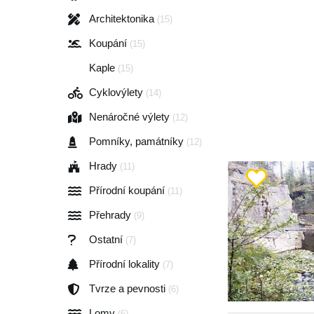
Architektonika
(15)
Koupání
(15)
Kaple
(15)
Cyklovýlety
(14)
Nenáročné výlety
(12)
Pomníky, památníky
(12)
Hrady
(11)
Přírodní koupání
(11)
Přehrady
(9)
Ostatní
(7)
Přírodní lokality
(7)
Tvrze a pevnosti
(6)
Lomy
(6)