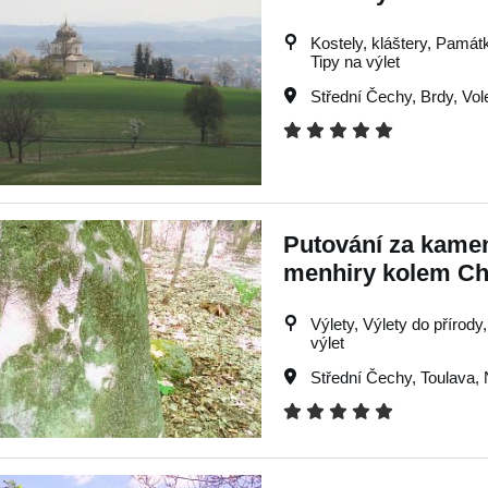
Kostely, kláštery, Památky
Tipy na výlet
Střední Čechy
,
Brdy
,
Vol
Putování za kame
menhiry kolem Ch
Výlety, Výlety do přírody,
výlet
Střední Čechy
,
Toulava
,