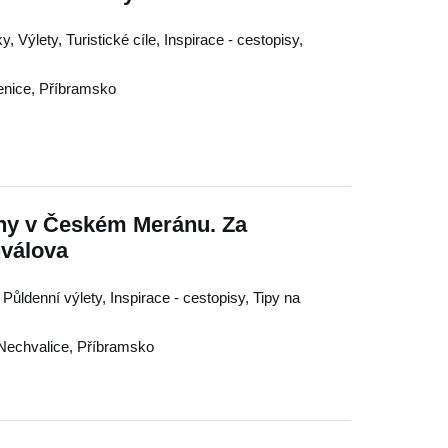
, Výlety, Turistické cíle, Inspirace - cestopisy,
enice
,
Příbramsko
ny v Českém Meránu. Za
válova
 Půldenní výlety, Inspirace - cestopisy, Tipy na
Nechvalice
,
Příbramsko