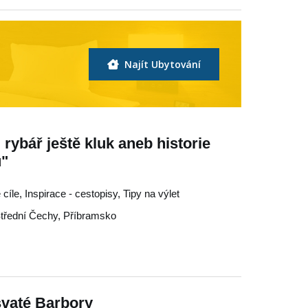
Najít Ubytování
 rybář ještě kluk aneb historie
u"
cíle, Inspirace - cestopisy, Tipy na výlet
třední Čechy
,
Příbramsko
svaté Barbory