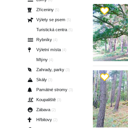
Zříceniny
(5)
Výlety se psem
(5)
Turistická centra
(5)
Rybníky
(4)
Výletní místa
(4)
Mlýny
(4)
Zahrady, parky
(3)
Skály
(3)
Památné stromy
(3)
Koupaliště
(3)
Zábava
(2)
Hřbitovy
(2)