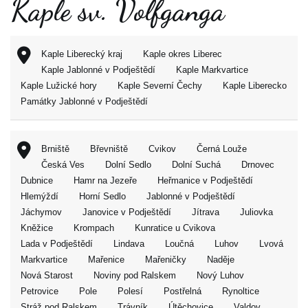
Kaple sv. Volfganga
Kaple Liberecký kraj
Kaple okres Liberec
Kaple Jablonné v Podještědí
Kaple Markvartice
Kaple Lužické hory
Kaple Severní Čechy
Kaple Liberecko
Památky Jablonné v Podještědí
Brniště
Břevniště
Cvikov
Černá Louže
Česká Ves
Dolní Sedlo
Dolní Suchá
Drnovec
Dubnice
Hamr na Jezeře
Heřmanice v Podještědí
Hlemýždí
Horní Sedlo
Jablonné v Podještědí
Jáchymov
Janovice v Podještědí
Jítrava
Juliovka
Kněžice
Krompach
Kunratice u Cvikova
Lada v Podještědí
Lindava
Loučná
Luhov
Lvová
Markvartice
Mařenice
Mařeničky
Naděje
Nová Starost
Noviny pod Ralskem
Nový Luhov
Petrovice
Pole
Polesí
Postřelná
Rynoltice
Stráž pod Ralskem
Trávník
Útěchovice
Valdov