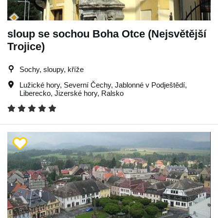
sloup se sochou Boha Otce (Nejsvětější
Trojice)
Sochy, sloupy, kříže
Lužické hory
,
Severní Čechy
,
Jablonné v Podještědí
,
Liberecko
,
Jizerské hory
,
Ralsko