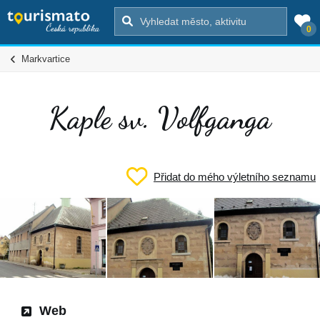
0
Markvartice
Kaple sv. Volfganga
Přidat do mého výletního seznamu
Web