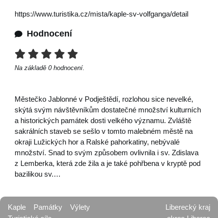
https://www.turistika.cz/mista/kaple-sv-volfganga/detail
Hodnocení
Na základě
0
hodnocení.
Městečko Jablonné v Podještědí, rozlohou sice nevelké,
skýtá svým návštěvníkům dostatečné množství kulturních
a historických památek dosti velkého významu. Zvláště
sakrálních staveb se sešlo v tomto malebném městě na
okraji Lužických hor a Ralské pahorkatiny, nebývalé
množství. Snad to svým způsobem ovlivnila i sv. Zdislava
z Lemberka, která zde žila a je také pohřbena v kryptě pod
bazilikou sv.…
Kaple
Památky
Výlety
Liberecký kraj