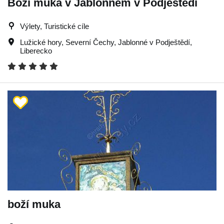
Boží muka v Jablonném v Podještědí
Výlety, Turistické cíle
Lužické hory
,
Severní Čechy
,
Jablonné v Podještědí
,
Liberecko
boží muka