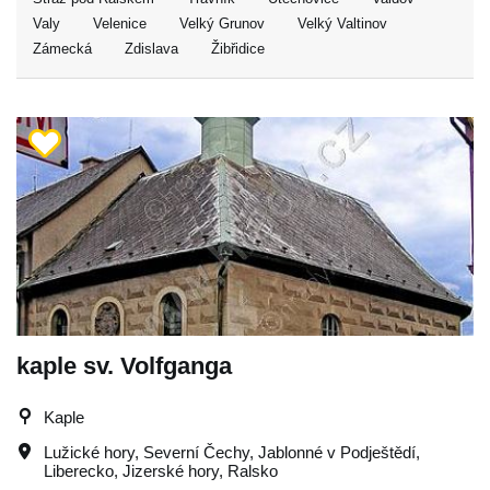
Valy
Velenice
Velký Grunov
Velký Valtinov
Zámecká
Zdislava
Žibřidice
kaple sv. Volfganga
Kaple
Lužické hory
,
Severní Čechy
,
Jablonné v Podještědí
,
Liberecko
,
Jizerské hory
,
Ralsko