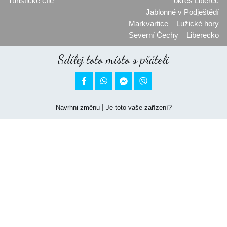
Turistické cíle
okres Liberec
Jablonné v Podještědí
Markvartice
Lužické hory
Severní Čechy
Liberecko
Sdílej toto místo s přáteli


|
Navrhni změnu
Je toto vaše zařízení?