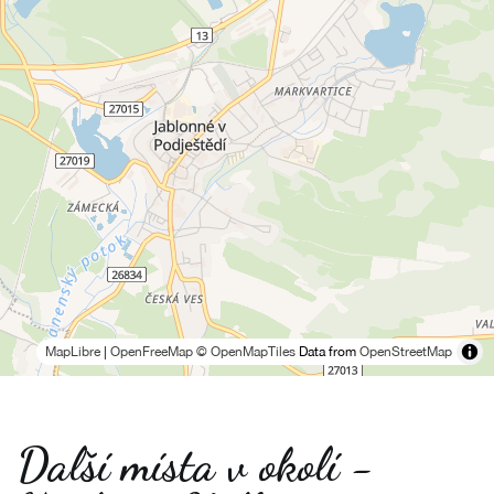
MapLibre
|
OpenFreeMap
© OpenMapTiles
Data from
OpenStreetMap
Další místa v okolí -