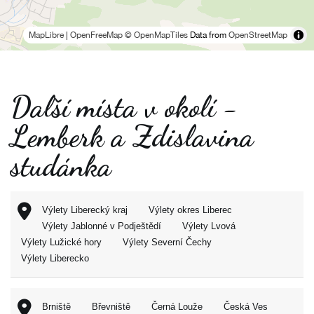
MapLibre
|
OpenFreeMap
© OpenMapTiles
Data from
OpenStreetMap
Další místa v okolí -
Lemberk a Zdislavina
studánka
Výlety Liberecký kraj
Výlety okres Liberec
Výlety Jablonné v Podještědí
Výlety Lvová
Výlety Lužické hory
Výlety Severní Čechy
Výlety Liberecko
Brniště
Břevniště
Černá Louže
Česká Ves