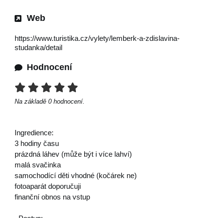
Web
https://www.turistika.cz/vylety/lemberk-a-zdislavina-
studanka/detail
Hodnocení
Na základě
0
hodnocení.
Ingredience:
3 hodiny času
prázdná láhev (může být i více lahví)
malá svačinka
samochodící děti vhodné (kočárek ne)
fotoaparát doporučuji
finanční obnos na vstup