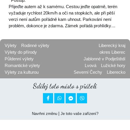
Postup:
Přijeďte autem až k samému. Cestou jeďte opatrně, terén
vyžaduje rychlost 20km/h a oči na stopkách, ale při pěší
verzi není autům pořádně kam uhnout. Parkování není
problém, dokonce je zdarma. Zámek pořádá prohlídky…
Výlety
Rodinné výlety
Liberecký kraj
Výlety do přírody
okres Liberec
Půldenní výlety
Jablonné v Podještědí
Romantické výlety
Lvová
Lužické hory
Výlety za kulturou
Severní Čechy
Liberecko
Sdílej toto místo s přáteli


|
Navrhni změnu
Je toto vaše zařízení?