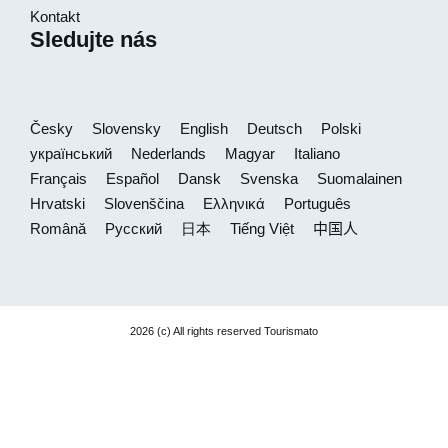
Kontakt
Sledujte nás
Česky
Slovensky
English
Deutsch
Polski
український
Nederlands
Magyar
Italiano
Français
Español
Dansk
Svenska
Suomalainen
Hrvatski
Slovenščina
Ελληνικά
Português
Română
Русский
日本
Tiếng Việt
中国人
2026 (c) All rights reserved Tourismato