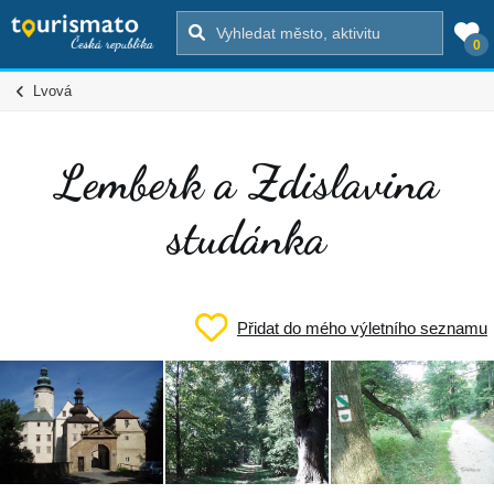
0
Lvová
Lemberk a Zdislavina
studánka
Přidat do mého výletního seznamu