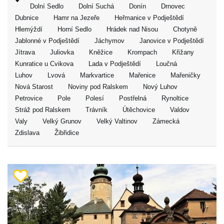
Dolní Sedlo
Dolní Suchá
Donín
Drnovec
Dubnice
Hamr na Jezeře
Heřmanice v Podještědí
Hlemýždí
Horní Sedlo
Hrádek nad Nisou
Chotyně
Jablonné v Podještědí
Jáchymov
Janovice v Podještědí
Jítrava
Juliovka
Kněžice
Krompach
Křižany
Kunratice u Cvikova
Lada v Podještědí
Loučná
Luhov
Lvová
Markvartice
Mařenice
Mařeničky
Nová Starost
Noviny pod Ralskem
Nový Luhov
Petrovice
Pole
Polesí
Postřelná
Rynoltice
Stráž pod Ralskem
Trávník
Útěchovice
Valdov
Valy
Velký Grunov
Velký Valtinov
Zámecká
Zdislava
Žibřidice