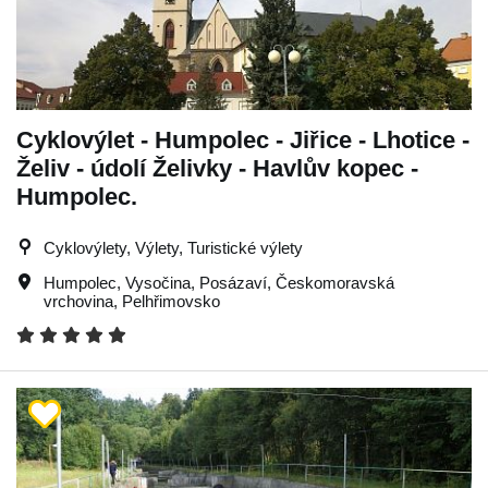
Cyklovýlet - Humpolec - Jiřice - Lhotice -
Želiv - údolí Želivky - Havlův kopec -
Humpolec.
Cyklovýlety, Výlety, Turistické výlety
Humpolec
,
Vysočina
,
Posázaví
,
Českomoravská
vrchovina
,
Pelhřimovsko