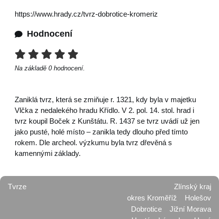
https://www.hrady.cz/tvrz-dobrotice-kromeriz
Hodnocení
Na základě
0
hodnocení.
Zaniklá tvrz, která se zmiňuje r. 1321, kdy byla v majetku
Vlčka z nedalekého hradu Křídlo. V 2. pol. 14. stol. hrad i
tvrz koupil Boček z Kunštátu. R. 1437 se tvrz uvádí už jen
jako pusté, holé místo – zanikla tedy dlouho před tímto
rokem. Dle archeol. výzkumu byla tvrz dřevěná s
kamennými základy.
Tvrze
Zlínský kraj
okres Kroměříž
Holešov
Dobrotice
Jižní Morava