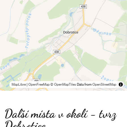
MapLibre
|
OpenFreeMap
© OpenMapTiles
Data from
OpenStreetMap
Další místa v okolí - tvrz
Dobrotice