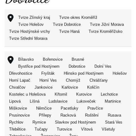
Tvrze Zlínský kraj
Tvrze okres Kroměříž
Tvrze Holešov
Tvrze Dobrotice
Tvrze Jižní Morava
Tvrze Hostýnské vrchy
Tvrze Haná
Tvrze Kroměřížsko
Tvrze Střední Morava
Bílavsko
Bořenovice
Brusné
Bystřice pod Hostýnem
Dobrotice
Dolní Ves
Dřevohostice
Fryšták
Hlinsko pod Hostýnem
Holešov
Horní Lapač
Horní Ves
Chomýž
Chrášťany
Chvalčov
Jankovice
Karlovice
Količín
Kostelec u Holešova
Křtomil
Kurovice
Lechotice
Lipová
Líšná
Ludslavice
Lukoveček
Martinice
Miškovice
Němčice
Pacetluky
Pravčice
Prusinovice
Přílepy
Racková
Roštění
Rusava
Rychlov
Rymice
Slavkov pod Hostýnem
Stará Ves
Třebětice
Tučapy
Turovice
Vítová
Všetuly