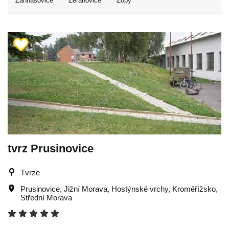
Zahnašovice
Žeranovice
Žopy
tvrz Prusinovice
Tvrze
Prusinovice
,
Jižní Morava
,
Hostýnské vrchy
,
Kroměřížsko
,
Střední Morava