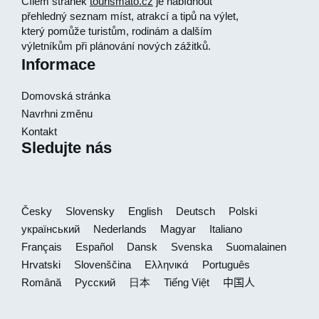
Cílem stránek
tourismato.cz
je nabídnout
přehledný seznam míst, atrakcí a tipů na výlet,
který pomůže turistům, rodinám a dalším
výletníkům při plánování nových zážitků.
Informace
Domovská stránka
Navrhni změnu
Kontakt
Sledujte nás
Česky
Slovensky
English
Deutsch
Polski
український
Nederlands
Magyar
Italiano
Français
Español
Dansk
Svenska
Suomalainen
Hrvatski
Slovenščina
Ελληνικά
Português
Română
Русский
日本
Tiếng Việt
中国人