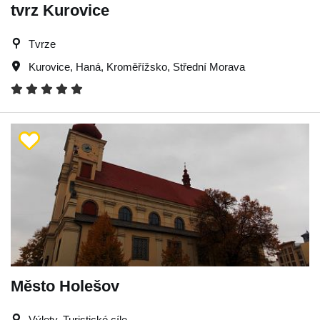
tvrz Kurovice
Tvrze
Kurovice
,
Haná
,
Kroměřížsko
,
Střední Morava
Město Holešov
Výlety, Turistické cíle