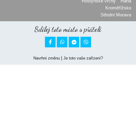
Hostýnské vrchy
Haná
Kroměřížsko
Střední Morava
Sdílej toto místo s přáteli


|
Navrhni změnu
Je toto vaše zařízení?