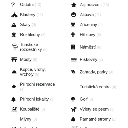
Ostatní
Zajímavosti
(13)
(13)
Kláštery
Zábava
(12)
(11)
Skály
Zříceniny
(9)
(9)
Rozhledny
Hřbitovy
(8)
(6)
Turistické
Náměstí
(6)
rozcestníky
(6)
Mosty
Pískovny
(6)
(5)
Kopce, vrchy,
Zahrady, parky
(4)
vrcholy
(5)
Přírodní rezervace
Turistická centra
(4)
(4)
Přírodní lokality
Golf
(3)
(3)
Koupaliště
Výlety se psem
(3)
(3)
Mlýny
Památné stromy
(3)
(2)