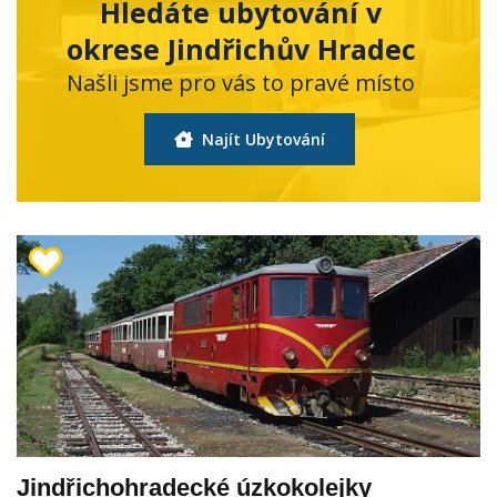
Hledáte ubytování v
okrese Jindřichův Hradec
Našli jsme pro vás to pravé místo
Najít Ubytování
Jindřichohradecké úzkokolejky