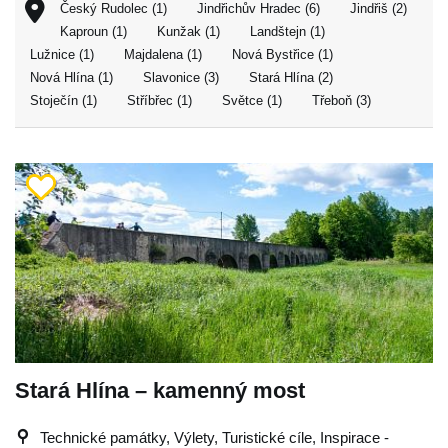
Český Rudolec (1)
Jindřichův Hradec (6)
Jindřiš (2)
Kaproun (1)
Kunžak (1)
Landštejn (1)
Lužnice (1)
Majdalena (1)
Nová Bystřice (1)
Nová Hlína (1)
Slavonice (3)
Stará Hlína (2)
Stoječín (1)
Stříbřec (1)
Světce (1)
Třeboň (3)
Stará Hlína – kamenný most
Technické památky, Výlety, Turistické cíle, Inspirace -