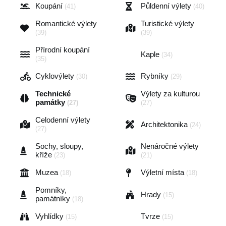
Koupání
Půldenní výlety
(41)
(40)
Romantické výlety
Turistické výlety
(39)
(39)
Přírodní koupání
Kaple
(34)
(35)
Cyklovýlety
Rybníky
(30)
(29)
Technické
Výlety za kulturou
památky
(27)
(27)
Celodenní výlety
Architektonika
(24)
(27)
Sochy, sloupy,
Nenáročné výlety
kříže
(23)
(21)
Muzea
Výletní místa
(18)
(18)
Pomníky,
Hrady
(15)
památníky
(18)
Vyhlídky
Tvrze
(15)
(15)