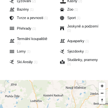
Lyžování
Kašny
(2)
(2)
Bazény
Zoo
(1)
(1)
Tvrze a pevnosti
Sport
(1)
(1)
Jeskyně a podzemí
Přehrady
(1)
(1)
Termální koupaliště
Aquaparky
(1)
(1)
Lomy
Sjezdovky
(1)
(1)
Studánky, prameny
Ski Areály
(1)
(1)