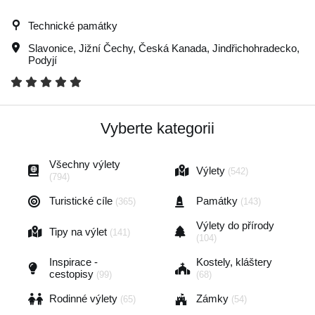
Technické památky
Slavonice
,
Jižní Čechy
,
Česká Kanada
,
Jindřichohradecko
,
Podyjí
Vyberte kategorii
Všechny výlety
Výlety
(542)
(794)
Turistické cíle
Památky
(365)
(143)
Výlety do přírody
Tipy na výlet
(141)
(104)
Inspirace -
Kostely, kláštery
cestopisy
(99)
(68)
Rodinné výlety
Zámky
(65)
(54)