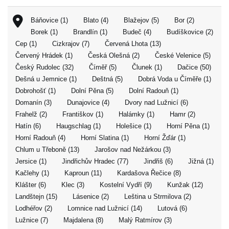
Báňovice (1)
Blato (4)
Blažejov (5)
Bor (2)
Borek (1)
Brandlín (1)
Budeč (4)
Budíškovice (2)
Cep (1)
Cizkrajov (7)
Červená Lhota (13)
Červený Hrádek (1)
Česká Olešná (2)
České Velenice (5)
Český Rudolec (32)
Číměř (5)
Člunek (1)
Dačice (50)
Dešná u Jemnice (1)
Deštná (5)
Dobrá Voda u Číměře (1)
Dobrohošť (1)
Dolní Pěna (5)
Dolní Radouň (1)
Domanín (3)
Dunajovice (4)
Dvory nad Lužnicí (6)
Frahelž (2)
Františkov (1)
Halámky (1)
Hamr (2)
Hatín (6)
Haugschlag (1)
Holešice (1)
Horní Pěna (1)
Horní Radouň (4)
Horní Slatina (1)
Horní Žďár (1)
Chlum u Třeboně (13)
Jarošov nad Nežárkou (3)
Jersice (1)
Jindřichův Hradec (77)
Jindřiš (6)
Jižná (1)
Kačlehy (1)
Kaproun (11)
Kardašova Řečice (8)
Klášter (6)
Klec (3)
Kostelní Vydří (9)
Kunžak (12)
Landštejn (15)
Lásenice (2)
Leština u Strmilova (2)
Lodhéřov (2)
Lomnice nad Lužnicí (14)
Lutová (6)
Lužnice (7)
Majdalena (8)
Malý Ratmírov (3)