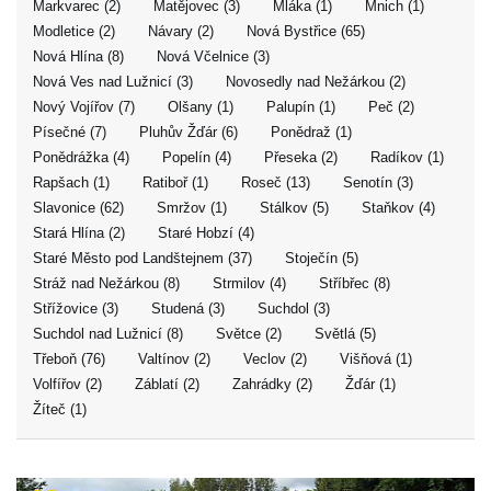
Markvarec (2)
Matějovec (3)
Mláka (1)
Mnich (1)
Modletice (2)
Návary (2)
Nová Bystřice (65)
Nová Hlína (8)
Nová Včelnice (3)
Nová Ves nad Lužnicí (3)
Novosedly nad Nežárkou (2)
Nový Vojířov (7)
Olšany (1)
Palupín (1)
Peč (2)
Písečné (7)
Pluhův Žďár (6)
Ponědraž (1)
Ponědrážka (4)
Popelín (4)
Přeseka (2)
Radíkov (1)
Rapšach (1)
Ratiboř (1)
Roseč (13)
Senotín (3)
Slavonice (62)
Smržov (1)
Stálkov (5)
Staňkov (4)
Stará Hlína (2)
Staré Hobzí (4)
Staré Město pod Landštejnem (37)
Stoječín (5)
Stráž nad Nežárkou (8)
Strmilov (4)
Stříbřec (8)
Střížovice (3)
Studená (3)
Suchdol (3)
Suchdol nad Lužnicí (8)
Světce (2)
Světlá (5)
Třeboň (76)
Valtínov (2)
Veclov (2)
Višňová (1)
Volfířov (2)
Záblatí (2)
Zahrádky (2)
Žďár (1)
Žíteč (1)