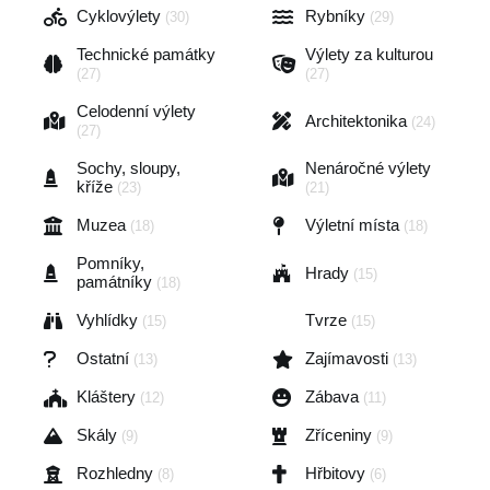
Cyklovýlety
Rybníky
(30)
(29)
Technické památky
Výlety za kulturou
(27)
(27)
Celodenní výlety
Architektonika
(24)
(27)
Sochy, sloupy,
Nenáročné výlety
kříže
(23)
(21)
Muzea
Výletní místa
(18)
(18)
Pomníky,
Hrady
(15)
památníky
(18)
Vyhlídky
Tvrze
(15)
(15)
Ostatní
Zajímavosti
(13)
(13)
Kláštery
Zábava
(12)
(11)
Skály
Zříceniny
(9)
(9)
Rozhledny
Hřbitovy
(8)
(6)