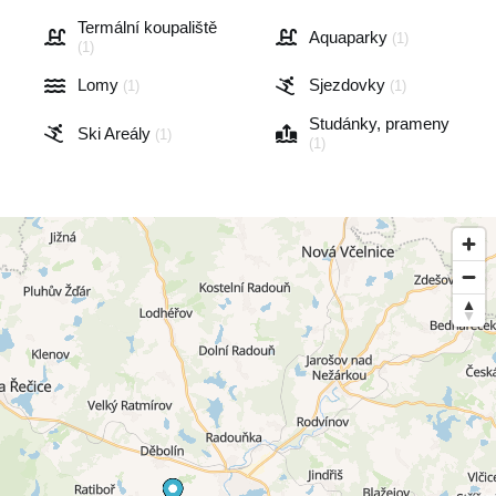
Termální koupaliště
Aquaparky
(1)
(1)
Lomy
Sjezdovky
(1)
(1)
Studánky, prameny
Ski Areály
(1)
(1)