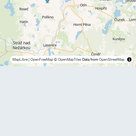
MapLibre
|
OpenFreeMap
© OpenMapTiles
Data from
OpenStreetMap