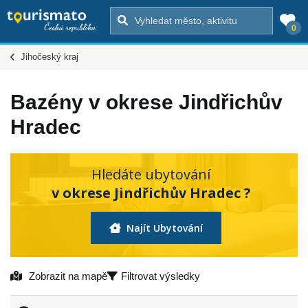
0
Jihočeský kraj
Bazény v okrese Jindřichův
Hradec
Hledáte ubytování
v okrese Jindřichův Hradec ?
Najít Ubytování
Zobrazit na mapě
Filtrovat výsledky