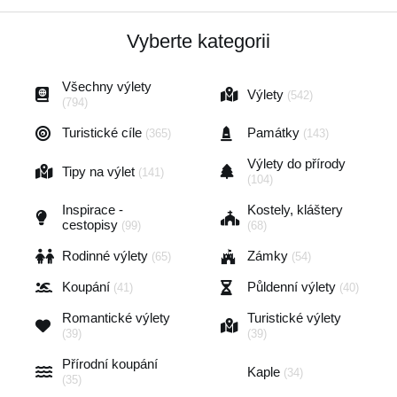
Vyberte kategorii
Všechny výlety
Výlety
(542)
(794)
Turistické cíle
Památky
(365)
(143)
Výlety do přírody
Tipy na výlet
(141)
(104)
Inspirace -
Kostely, kláštery
cestopisy
(99)
(68)
Rodinné výlety
Zámky
(65)
(54)
Koupání
Půldenní výlety
(41)
(40)
Romantické výlety
Turistické výlety
(39)
(39)
Přírodní koupání
Kaple
(34)
(35)