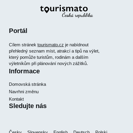
Portál
Cílem stránek
tourismato.cz
je nabídnout
přehledný seznam míst, atrakcí a tipů na výlet,
který pomůže turistům, rodinám a dalším
výletníkům při plánování nových zážitků.
Informace
Domovská stránka
Navrhni změnu
Kontakt
Sledujte nás
Česky
Slovensky
English
Deutsch
Polski