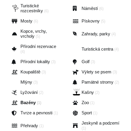
Turistické
Náměstí
(6)
rozcestníky
(6)
Mosty
Pískovny
(6)
(5)
Kopce, vrchy,
Zahrady, parky
(4)
vrcholy
(5)
Přírodní rezervace
Turistická centra
(4)
(4)
Přírodní lokality
Golf
(3)
(3)
Koupaliště
Výlety se psem
(3)
(3)
Mlýny
Památné stromy
(3)
(2)
Lyžování
Kašny
(2)
(2)
Bazény
Zoo
(1)
(1)
Tvrze a pevnosti
Sport
(1)
(1)
Jeskyně a podzemí
Přehrady
(1)
(1)