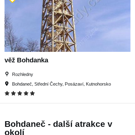
věž Bohdanka
Rozhledny
Bohdaneč
,
Střední Čechy
,
Posázaví
,
Kutnohorsko
Bohdaneč - další atrakce v
okolí