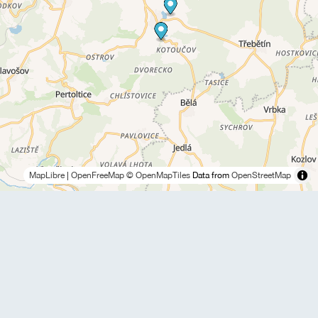
MapLibre
|
OpenFreeMap
© OpenMapTiles
Data from
OpenStreetMap