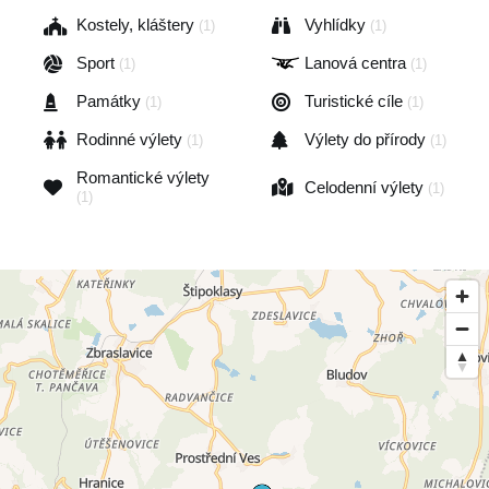
Kostely, kláštery
Vyhlídky
(1)
(1)
Sport
Lanová centra
(1)
(1)
Památky
Turistické cíle
(1)
(1)
Rodinné výlety
Výlety do přírody
(1)
(1)
Romantické výlety
Celodenní výlety
(1)
(1)