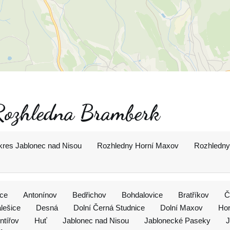
 Rozhledna Bramberk
kres Jablonec nad Nisou
Rozhledny Horní Maxov
Rozhledny
ice
Antonínov
Bedřichov
Bohdalovice
Bratříkov
Č
lešice
Desná
Dolní Černá Studnice
Dolní Maxov
Hor
ntířov
Huť
Jablonec nad Nisou
Jablonecké Paseky
J