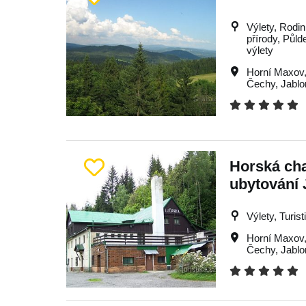
Výlety, Rodin
přírody, Půld
výlety
Horní Maxov
Čechy
,
Jabl
Horská cha
ubytování 
Výlety, Turist
Horní Maxov
Čechy
,
Jabl