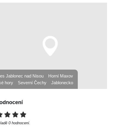
res Jablonec nad Nisou
Horní Maxov
ké hory
Severní Čechy
Jablonecko
odnocení
kladě
0
hodnocení.