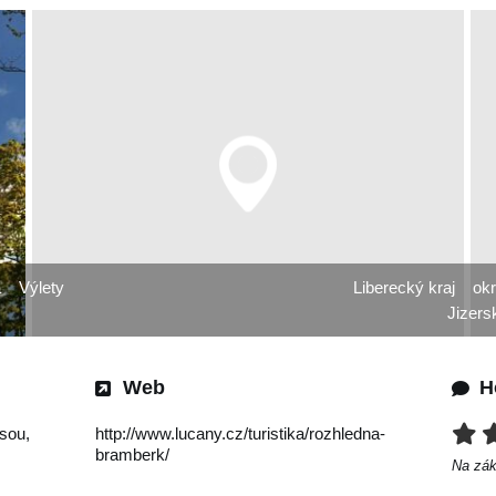
a
Výlety
Liberecký kraj
ok
Jizers
Web
H
sou,
http://www.lucany.cz/turistika/rozhledna-
bramberk/
Na zá