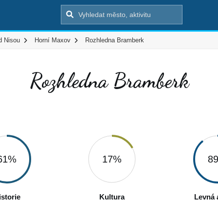
d Nisou
Horní Maxov
Rozhledna Bramberk
Rozhledna Bramberk
61%
17%
8
istorie
Kultura
Levná a