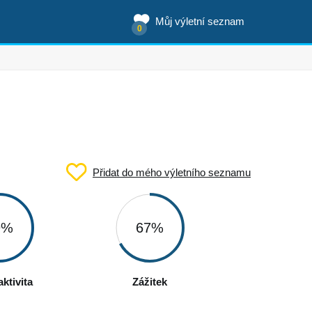
Můj výletní seznam
0
Přidat do mého výletního seznamu
9%
67%
ktivita
Zážitek