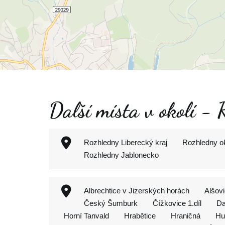
Další místa v okolí -
Rozhledny Liberecký kraj
Rozhledny o
Rozhledny Jablonecko
Albrechtice v Jizerských horách
Alšov
Český Šumburk
Čížkovice 1.díl
Da
Horní Tanvald
Hrabětice
Hraničná
Hu