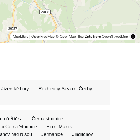
MapLibre
|
OpenFreeMap
© OpenMapTiles
Data from
OpenStreetMap
 Jizerské hory
Rozhledny Severní Čechy
erná Říčka
Černá studnice
ní Černá Studnice
Horní Maxov
anov nad Nisou
Jeřmanice
Jindřichov