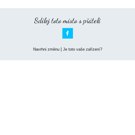
Sdílej toto místo s přáteli

|
Navrhni změnu
Je toto vaše zařízení?