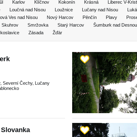
ůl
Karlov
Klíčnov
Kokonín
Krásná
Liberec V-Kris
e
Loučná nad Nisou
Loužnice
Lučany nad Nisou
Luká
ová Ves nad Nisou
Nový Harcov
Pěnčín
Plavy
Pros
Skuhrov
Smržovka
Starý Harcov
Šumburk nad Desnou
rkoslavice
Zásada
Žďár
erk
y
,
Severní Čechy
,
Lučany
ablonecko
 Slovanka