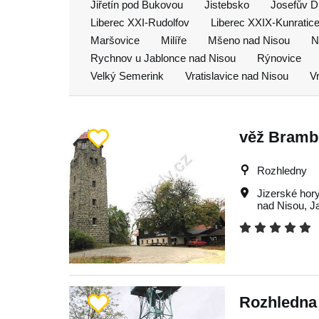
Jiřetín pod Bukovou
Jistebsko
Josefův D
Liberec XXI-Rudolfov
Liberec XXIX-Kunratic
Maršovice
Milíře
Mšeno nad Nisou
N
Rychnov u Jablonce nad Nisou
Rýnovice
Velký Semerink
Vratislavice nad Nisou
V
věž Bramb
Rozhledny
Jizerské hor
nad Nisou
,
J
Rozhledna