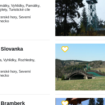
mátky, Vyhlídky, Památky,
lety, Turistické cíle
zerské hory
,
Severní
onecko
 Slovanka
a, Vyhlídky, Rozhledny,
zerské hory
,
Severní
onecko
 Bramberk