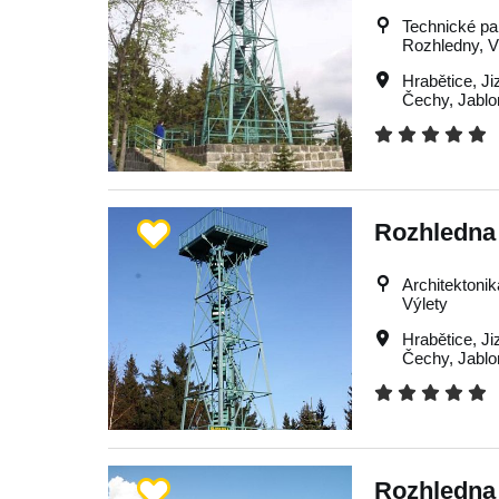
Technické pa
Rozhledny, Vý
Hrabětice
,
Ji
Čechy
,
Jabl
Rozhledna
Architektonik
Výlety
Hrabětice
,
Ji
Čechy
,
Jabl
Rozhledna