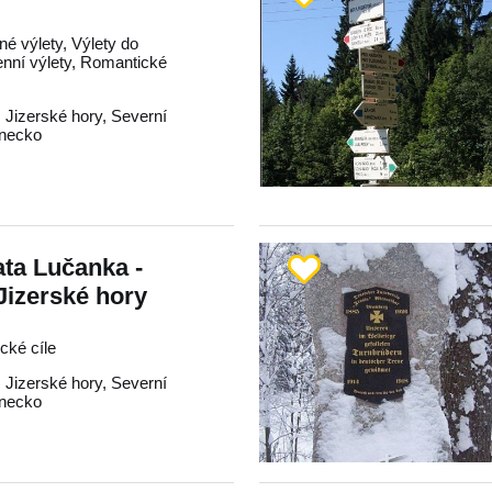
né výlety, Výlety do
enní výlety, Romantické
,
Jizerské hory
,
Severní
onecko
ta Lučanka -
Jizerské hory
ické cíle
,
Jizerské hory
,
Severní
onecko