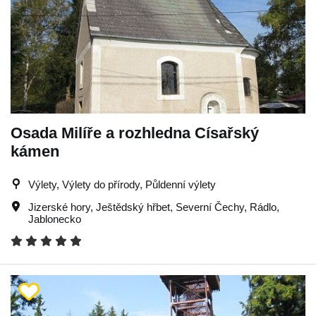
Osada Milíře a rozhledna Císařský
kámen
Výlety, Výlety do přírody, Půldenní výlety
Jizerské hory
,
Ještědský hřbet
,
Severní Čechy
,
Rádlo
,
Jablonecko