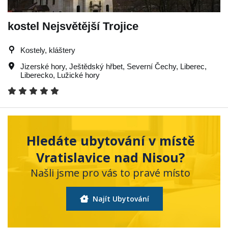
kostel Nejsvětější Trojice
Kostely, kláštery
Jizerské hory
,
Ještědský hřbet
,
Severní Čechy
,
Liberec
,
Liberecko
,
Lužické hory
Hledáte ubytování v místě
Vratislavice nad Nisou?
Našli jsme pro vás to pravé místo
Najít Ubytování