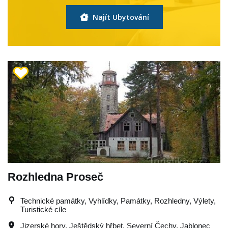
Najít Ubytování
Rozhledna Proseč
Technické památky, Vyhlídky, Památky, Rozhledny, Výlety,
Turistické cíle
Jizerské hory
,
Ještědský hřbet
,
Severní Čechy
,
Jablonec