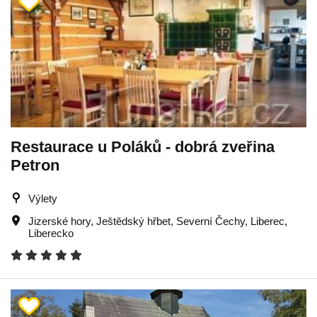
Restaurace u Poláků - dobrá zveřina
Petron
Výlety
Jizerské hory
,
Ještědský hřbet
,
Severní Čechy
,
Liberec
,
Liberecko