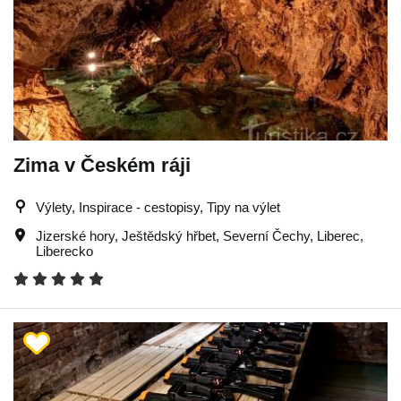
Zima v Českém ráji
Výlety, Inspirace - cestopisy, Tipy na výlet
Jizerské hory
,
Ještědský hřbet
,
Severní Čechy
,
Liberec
,
Liberecko