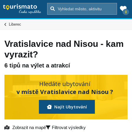
0
Liberec
Vratislavice nad Nisou - kam
vyrazit?
6 tipů na výlet a atrakcí
Hledáte ubytování
v místě Vratislavice nad Nisou ?
Najít Ubytování
Zobrazit na mapě
Filtrovat výsledky