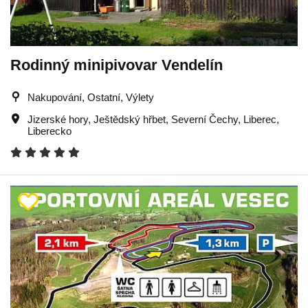
Rodinný minipivovar Vendelín
Nakupování, Ostatní, Výlety
Jizerské hory
,
Ještědský hřbet
,
Severní Čechy
,
Liberec
,
Liberecko