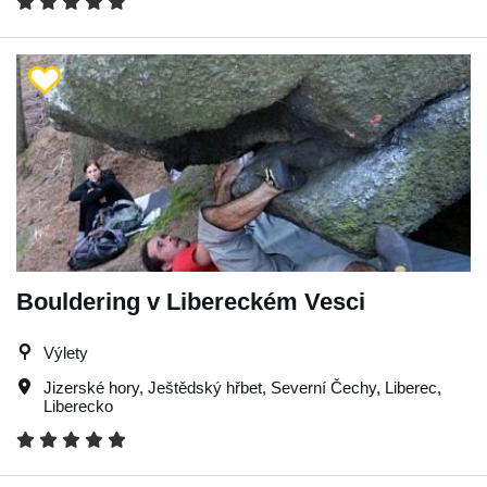
Bouldering v Libereckém Vesci
Výlety
Jizerské hory
,
Ještědský hřbet
,
Severní Čechy
,
Liberec
,
Liberecko