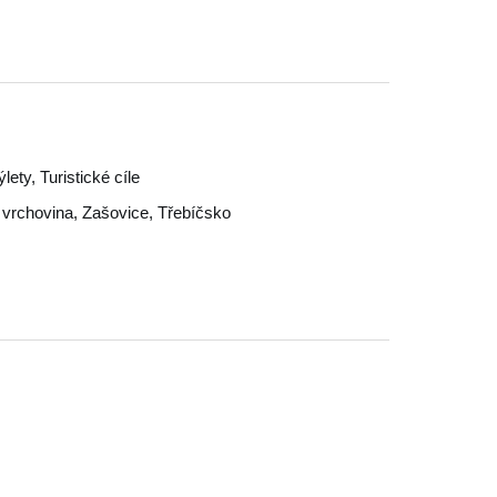
ety, Turistické cíle
vrchovina
,
Zašovice
,
Třebíčsko