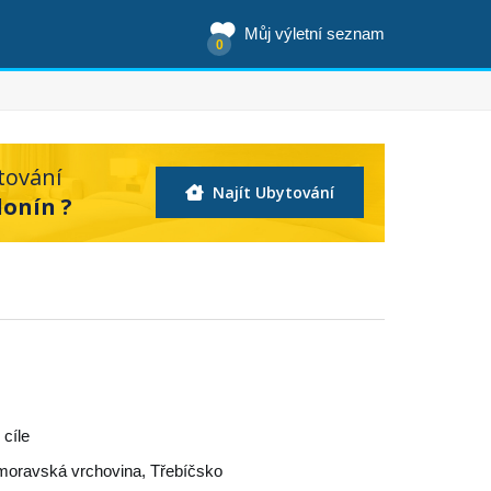
Můj výletní seznam
0
tování
Najít Ubytování
donín ?
 cíle
oravská vrchovina
,
Třebíčsko