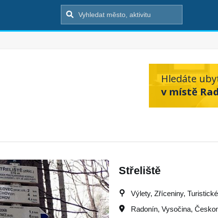
Hledáte uby
v místě Ra
Střeliště
Výlety, Zříceniny, Turistické
Radonín
,
Vysočina
,
Českom