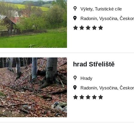
Výlety, Turistické cíle
Radonín
,
Vysočina
,
Českom
hrad Střeliště
Hrady
Radonín
,
Vysočina
,
Českom