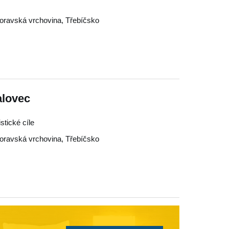
ravská vrchovina
,
Třebíčsko
alovec
istické cíle
ravská vrchovina
,
Třebíčsko