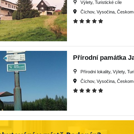
Výlety, Turistické cíle
Číchov
,
Vysočina
,
Českomo
Přírodní památka J
Přírodní lokality, Výlety, Tur
Číchov
,
Vysočina
,
Českomo