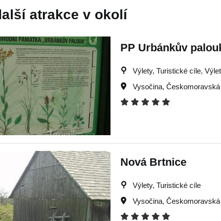
alší atrakce v okolí
PP Urbánkův palou
Výlety, Turistické cíle, Výle
Vysočina
,
Českomoravská 
Nová Brtnice
Výlety, Turistické cíle
Vysočina
,
Českomoravská 