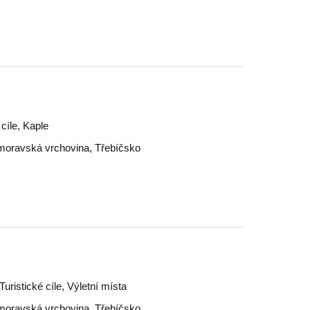
cíle, Kaple
oravská vrchovina
,
Třebíčsko
Turistické cíle, Výletní místa
oravská vrchovina
,
Třebíčsko