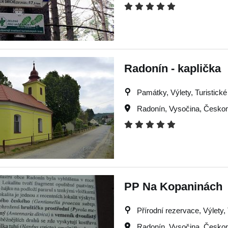
Radonín - kaplička
Památky, Výlety, Turistické 
Radonín
,
Vysočina
,
Českom
PP Na Kopaninách
Přírodní rezervace, Výlety, 
Radonín
,
Vysočina
,
Českom