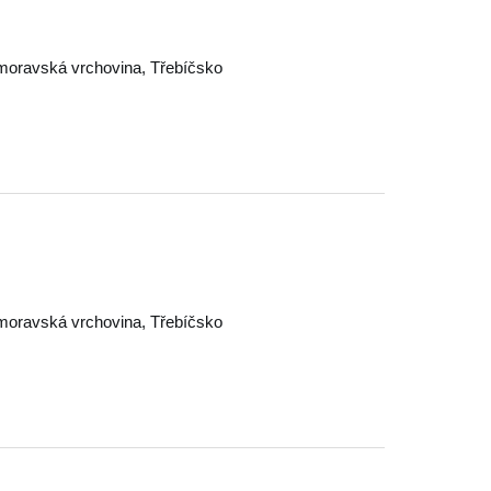
oravská vrchovina
,
Třebíčsko
oravská vrchovina
,
Třebíčsko