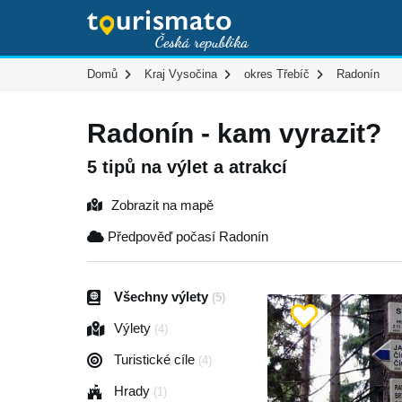
Domů
Kraj Vysočina
okres Třebíč
Radonín
Radonín - kam vyrazit?
5 tipů na výlet a atrakcí
Zobrazit na mapě
Předpověď počasí Radonín
Všechny výlety
(5)
Výlety
(4)
Turistické cíle
(4)
Hrady
(1)